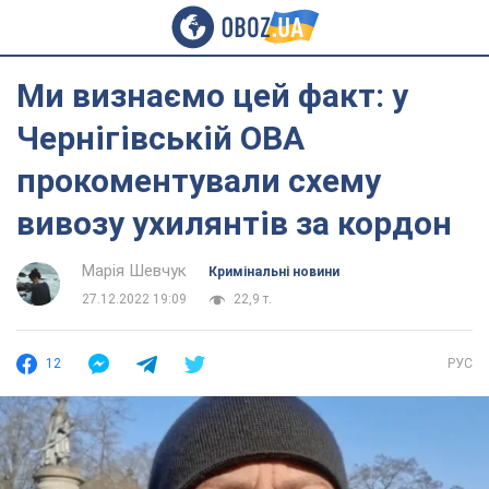
Ми визнаємо цей факт: у
Чернігівській ОВА
прокоментували схему
вивозу ухилянтів за кордон
Марія Шевчук
Кримінальні новини
27.12.2022 19:09
22,9 т.
12
РУС