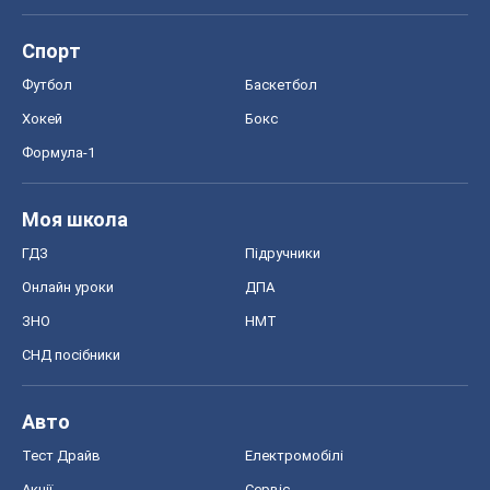
Спорт
Футбол
Баскетбол
Хокей
Бокс
Формула-1
Моя школа
ГДЗ
Підручники
Онлайн уроки
ДПА
ЗНО
НМТ
СНД посібники
Авто
Тест Драйв
Електромобілі
Акції
Сервіс