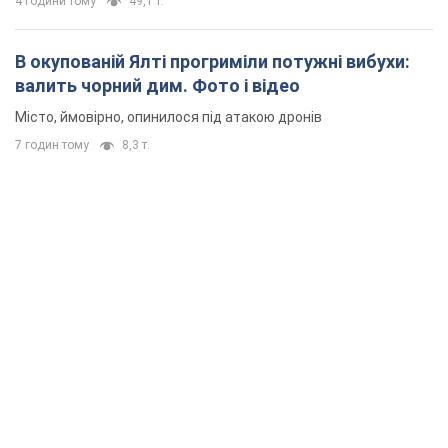
4 години тому
49,1 т.
В окупованій Ялті прогриміли потужні вибухи:
валить чорний дим. Фото і відео
Місто, ймовірно, опинилося під атакою дронів
7 годин тому
8,3 т.