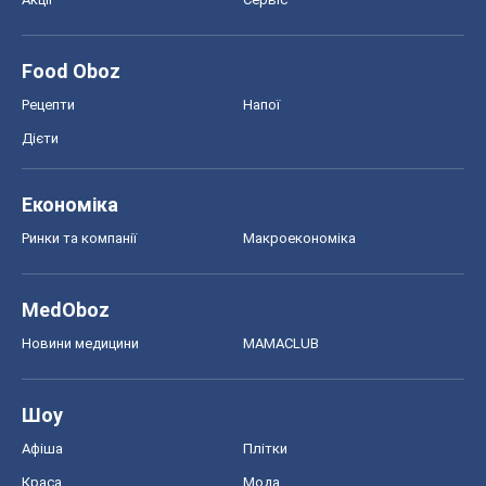
Food Oboz
Рецепти
Напої
Дієти
Економіка
Ринки та компанії
Макроекономіка
MedOboz
Новини медицини
MAMACLUB
Шоу
Афіша
Плітки
Краса
Мода