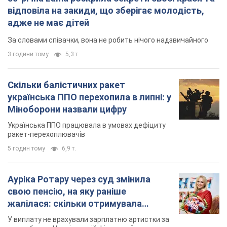
відповіла на закиди, що зберігає молодість,
адже не має дітей
За словами співачки, вона не робить нічого надзвичайного
3 години тому
5,3 т.
Скільки балістичних ракет
українська ППО перехопила в липні: у
Міноборони назвали цифру
Українська ППО працювала в умовах дефіциту
ракет-перехоплювачів
5 годин тому
6,9 т.
Ауріка Ротару через суд змінила
свою пенсію, на яку раніше
жалілася: скільки отримувала
співачка
У виплату не врахували зарплатню артистки за