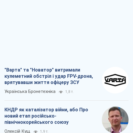
"Варта" та "Новатор" витримали
кулеметний обстріл і удар FPV-дрона,
врятувавши життя офіцеру ЗСУ
Українська Бронетехніка
1,8 т.
КНДР як каталізатор війни, або Про
новий етап російсько-
північнокорейського союзу
Олексій Кущ
1,9 т.