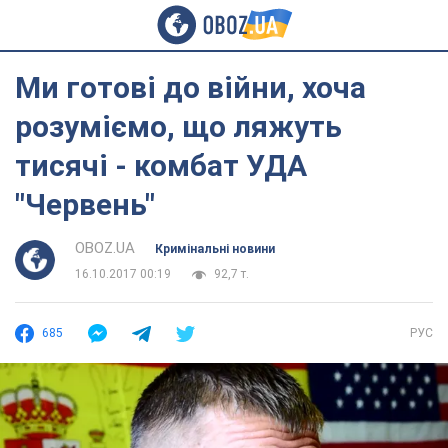
Ми готові до війни, хоча
розуміємо, що ляжуть
тисячі - комбат УДА
"Червень"
OBOZ.UA
Кримінальні новини
16.10.2017 00:19
92,7 т.
685
РУС