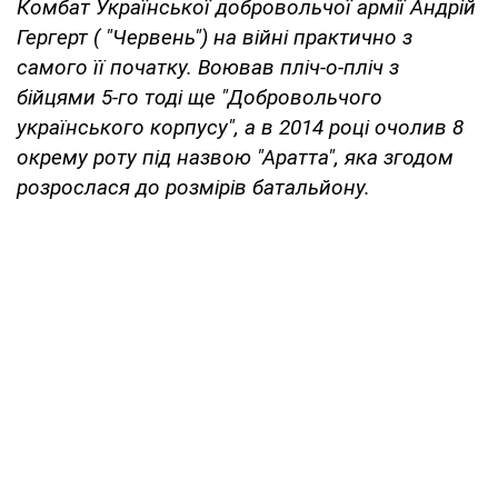
Комбат Української добровольчої армії Андрій
Гергерт ( "Червень") на війні практично з
самого її початку. Воював пліч-о-пліч з
бійцями 5-го тоді ще "Добровольчого
українського корпусу", а в 2014 році очолив 8
окрему роту під назвою "Аратта", яка згодом
розрослася до розмірів батальйону.