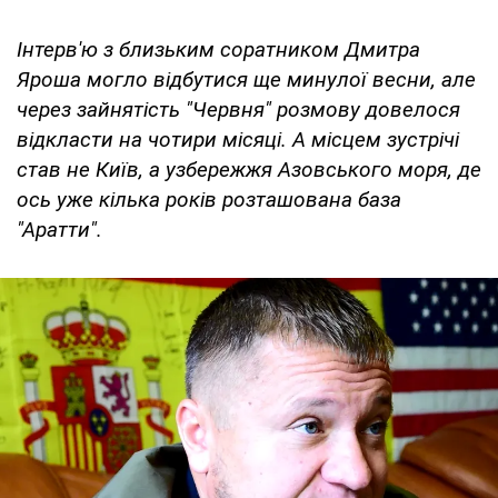
Інтерв'ю з близьким соратником Дмитра
Яроша могло відбутися ще минулої весни, але
через зайнятість "Червня" розмову довелося
відкласти на чотири місяці. А місцем зустрічі
став не Київ, а узбережжя Азовського моря, де
ось уже кілька років розташована база
"Аратти".