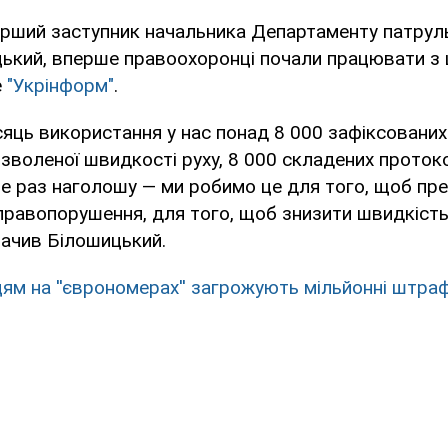
рший заступник начальника Департаменту патрульн
цький, вперше правоохоронці почали працювати з
е
"Укрінформ"
.
сяць використання у нас понад 8 000 зафіксованих
зволеної швидкості руху, 8 000 складених проток
е раз наголошу — ми робимо це для того, щоб пр
правопорушення, для того, щоб знизити швидкість
начив Білошицький.
цям на ''єврономерах'' загрожують мільйонні штра