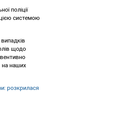
ої поліції
 цією системою
 випадків
олів щодо
евентивно
 на наших
фи: розкрилася