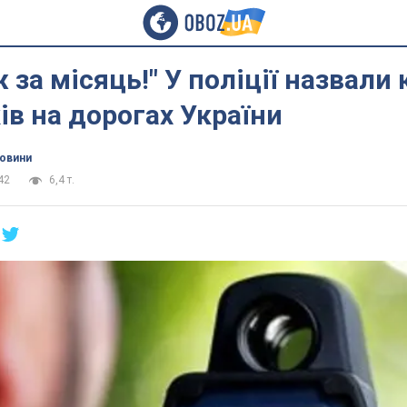
 за місяць!" У поліції назвали 
в на дорогах України
новини
42
6,4 т.