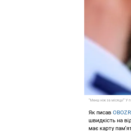
Як писав
OBOZR
швидкість на ві
має карту пам'ят