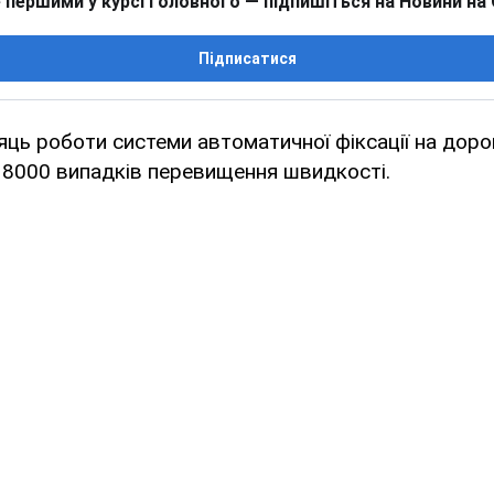
 першими у курсі головного — підпишіться на Новини на
Підписатися
яць роботи системи автоматичної фіксації на дор
 8000 випадків перевищення швидкості.