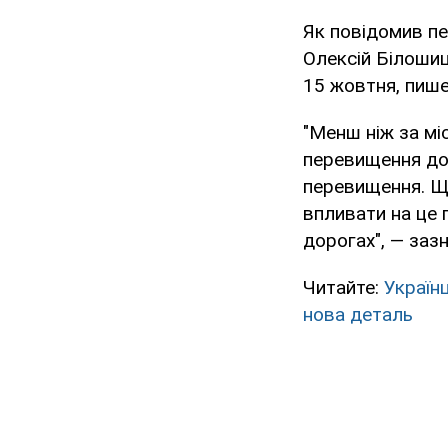
Як повідомив пе
Олексій Білоши
15 жовтня, пиш
"Менш ніж за мі
перевищення до
перевищення. Щ
впливати на це 
дорогах", — заз
Читайте:
Україн
нова деталь