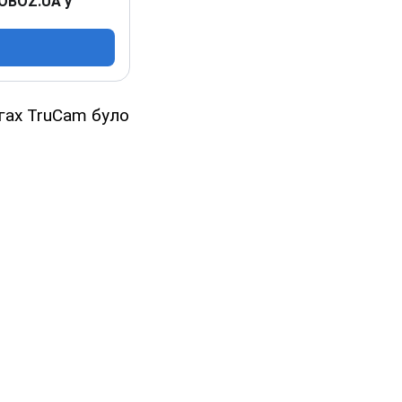
 OBOZ.UA у
огах TruCam було