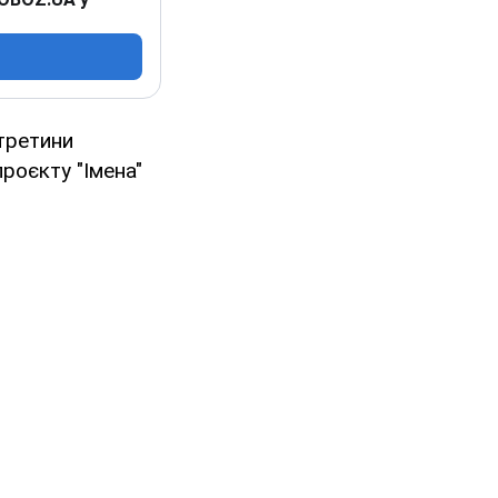
 третини
проєкту "Імена"