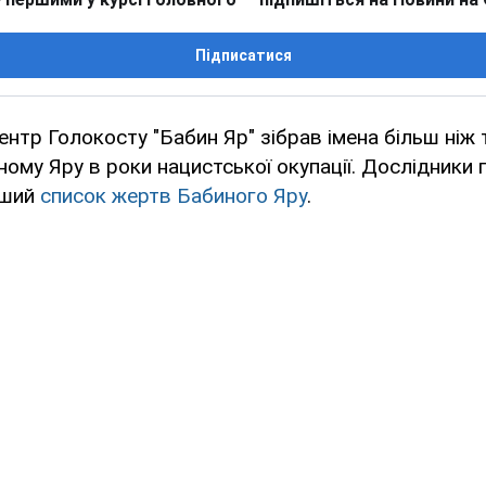
Підписатися
нтр Голокосту "Бабин Яр" зібрав імена більш ніж
ному Яру в роки нацистської окупації. Дослідники 
іший
список жертв Бабиного Яру
.