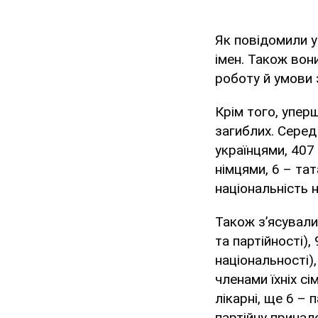
Як повідомили у
імен. Також вон
роботу й умови 
Крім того, упер
загиблих. Серед
українцями, 407 
німцями, 6 – та
національність 
Також з’ясували
та партійності)
національності)
членами їхніх сі
лікарні, ще 6 – 
партійну принал