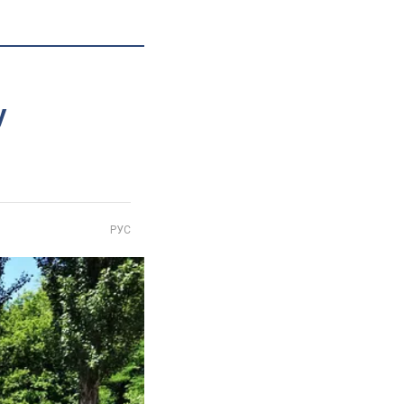
у
РУС