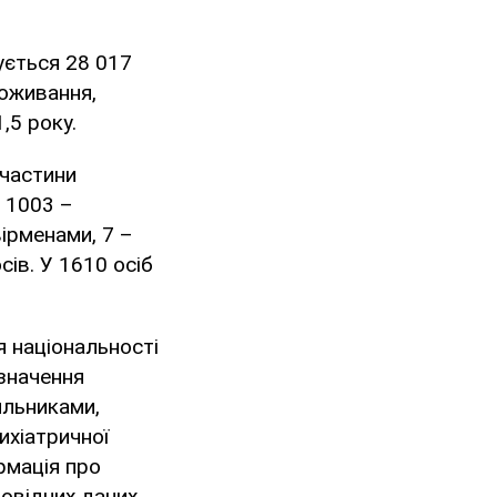
ується 28 017
роживання,
,5 року.
 частини
, 1003 –
вірменами, 7 –
сів. У 1610 осіб
я національності
азначення
ильниками,
ихіатричної
ормація про
овідних даних.