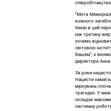
співробітництва
"Мета Меморіаль
кожного загиблог
Києві в цей пер
ніж третину жер
хочемо відновит
світовою інстит
Вашем", є велик
директора Анна
За роки нацистс
Нацисти намагал
міркувань споча
трагедію. У меж
складає максима
системну роботу 