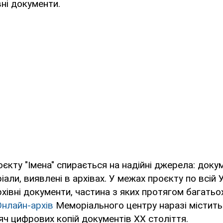
ні документи.
оєкту "Імена" спирається на надійні джерела: доку
іали, виявлені в архівах. У межах проєкту по всій 
івні документи, частина з яких протягом багатьох
Онлайн-архів
Меморіального центру наразі містить
яч цифрових копій документів ХХ століття.