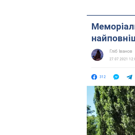
Меморіал
найповні
Гліб Іванов
27.07.2021 12:
312