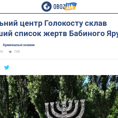
ьний центр Голокосту склав
ший список жертв Бабиного Яр
Кримінальні новини
09
708