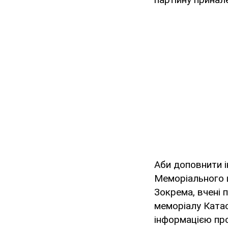
Аби доповнити і
Меморіального ц
Зокрема, вчені 
меморіалу Катас
інформацією про