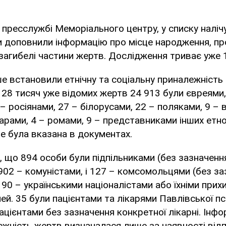
 пресслужбі Меморіального центру, у списку наліч
и доповнили інформацію про місце народження, п
загибелі частини жертв. Дослідження триває уже 1
ше встановили етнічну та соціальну приналежність
 28 тисяч уже відомих жертв 24 913 були євреями
– росіянами, 27 – білорусами, 22 – поляками, 9 – 
тарами, 4 – ромами, 9 – представниками інших етно
не була вказана в документах.
, що 894 особи були підпільниками (без зазначенн
, 902 – комуністами, і 127 – комсомольцями (без з
, 90 – українськими націоналістами або їхніми прих
мей. 35 були пацієнтами та лікарями Павлівської пс
пацієнтами без зазначення конкретної лікарні. Інф
ежність жертв визначалася лише за наявності відп