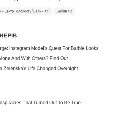
й центр Голокосту "Бабин яр"
Бабин Яр