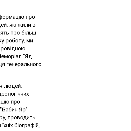
нформацію про
ей, які жили в
’ять про більш
у роботу, ми
 провідною
Меморіал "Яд
иця генерального
яч людей.
деологічних
ацію про
"Бабин Яр"
ру, проводить
їхніх біографій,