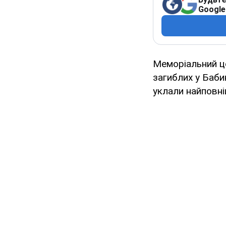
Google
Меморіальний це
загиблих у Баби
уклали найповн