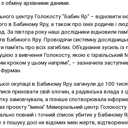
 з обміну архівними даними.
ного центру Голокосту "Бабин Яр" – відновити і
о в Бабиному Яру, а також про їхніх родичів і люд
іод. За півтора року наші дослідники відновили пам
тв Бабиного Яру. Проводячи системну дослідницьк
и пам’ять про всіх загиблих. Об’єднання зусиль із
уцією з вивчення Голокосту, якою є Ізраїльський 
им кроком у цьому напрямі", – зазначила заступн
 Фурман.
ької окупації в Бабиному Яру загинули до 100 тис
ися приховати свій злочин, а радянська влада з і
тку замовчувала, а пізніше спотворювала інформ
ах проєкту "Імена" Меморіальний центр Голокосту 
льно повний і точний список убитих у Бабиному Я
з пошуку досі не відомих імен жертв, відтворення 