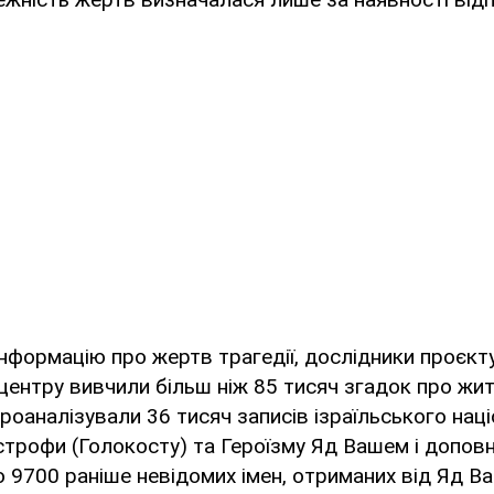
нформацію про жертв трагедії, дослідники проєкту
ентру вивчили більш ніж 85 тисяч згадок про жит
проаналізували 36 тисяч записів ізраїльського нац
трофи (Голокосту) та Героїзму Яд Вашем і доповн
 9700 раніше невідомих імен, отриманих від Яд В