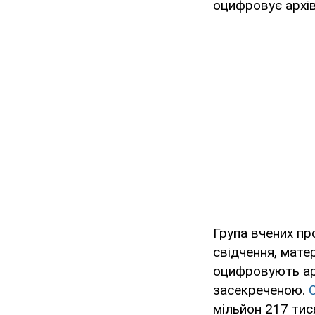
оцифровує архів
Група вчених пр
свідчення, матер
оцифровують арх
засекреченою.
мільйон 217 тис