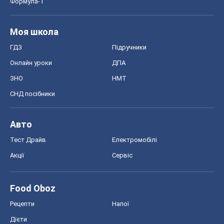
Авто
Тест Драйв
Електромобілі
Акції
Сервіс
Food Oboz
Рецепти
Напої
Дієти
Економіка
Ринки та компанії
Макроекономіка
MedOboz
Новини медицини
MAMACLUB