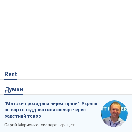
Rest
Думки
"Ми вже проходили через гірше": Україні
не варто піддаватися зневірі через
ракетний терор
Сергій Марченко, експерт
1,2 т.
Кремль переносить війну в тил Європи:
під загрозою критична логістика
Віктор Ягун
12,4 т.
Відповідь на українофобію – не
полонофобія, а сильна українська