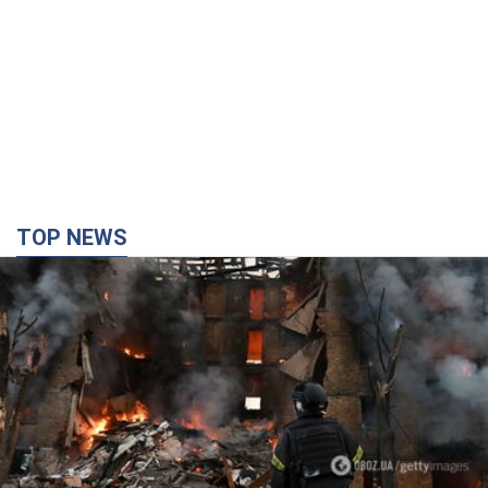
TOP NEWS
Кремль "спалює" останні запаси балістики в
Україні: що буде далі? Інтерв’ю з Шарпом
У липні країна-агресорка встановила "рекорд" за кількістю
балістичних ракет, запущених по Україні
4 часа назад
45,8 т.
У Єкатеринбурзі атаковано склад Wildberries: є