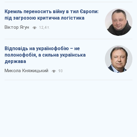
держава
Микола Княжицький
93
Мер Москви раптово схотів миру, як
стають послом у США й нові українські
топ-рейтинги
Олександр Кірш
1,5 т.