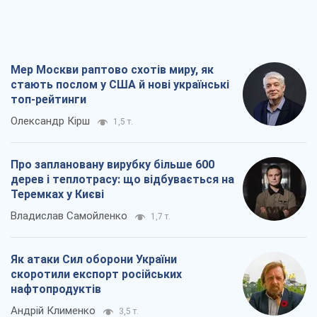
Про заплановану вирубку більше 600
дерев і теплотрасу: що відбувається на
Теремках у Києві
Владислав Самойленко
1,7 т.
Як атаки Сил оборони України
скоротили експорт російських
нафтопродуктів
Андрій Клименко
3,5 т.
Два супертурніри Магучіх: спортивний
календар осені 2026 року
Олександр Липенко
10,9 т.
Всі думки