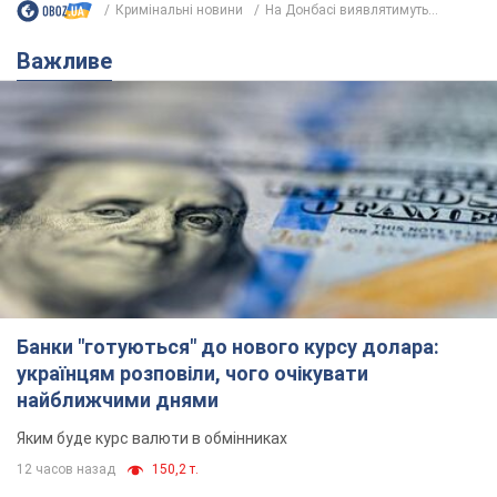
Банки "готуються" до нового курсу долара:
українцям розповіли, чого очікувати
найближчими днями
Яким буде курс валюти в обмінниках
12 часов назад
150,2 т.
Українцям обіцяють по 850 грн від
мобільних операторів: що не так з
цими повідомленнями
Як не потрапити в пастку шахраїв
6.08.2026 21:02
14,9 т.