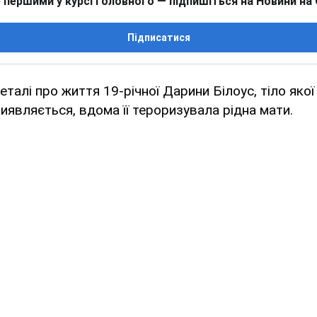
 першими у курсі головного — підпишіться на Новини на
Підписатися
еталі про життя 19-річної Дарини Білоус, тіло яко
 Виявляється, вдома її тероризувала рідна мати.