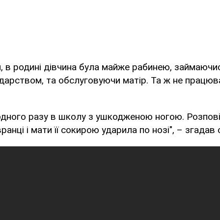
, в родині дівчина була майже рабинею, займаючи
арством, та обслуговуючи матір. Та ж не працюва
дного разу в школу з ушкодженою ногою. Розпові
анці і мати її сокирою ударила по нозі", – згадав