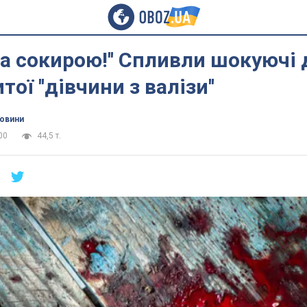
ла сокирою!'' Спливли шокуючі 
ої ''дівчини з валізи''
новини
00
44,5 т.