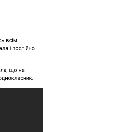
сь всім
ла і постійно
ла, що не
 однокласник.