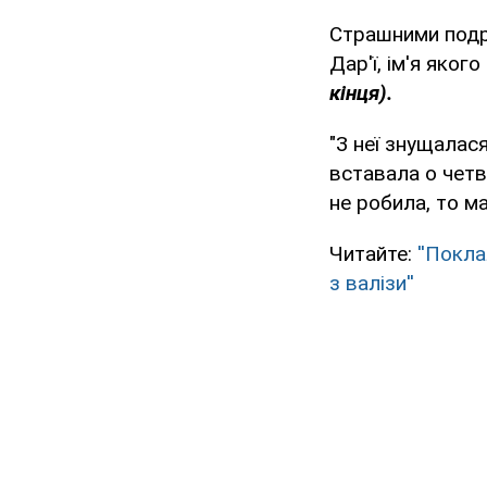
Страшними подро
Дар'ї, ім'я яког
кінця).
"З неї знущалася
вставала о четв
не робила, то ма
Читайте:
''Покла
з валізи''