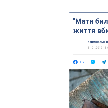
''Мати би
життя вбит
Кримінальні 
31.01.2019 18:
112