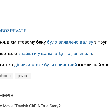
OBOZREVATEL
:
ічня, в сміттєвому баку
було виявлено валізу
з труп
 мертвою
знайшли у валізі в Дніпрі, впізнали
.
ивства
дівчини може бути причетний
її колишній хл
бивство
кримінал