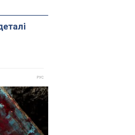
деталі
РУС