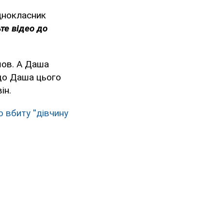
днокласник
те відео до
ішов. А Даша
кщо Даша цього
ін.
 вбиту ''дівчину