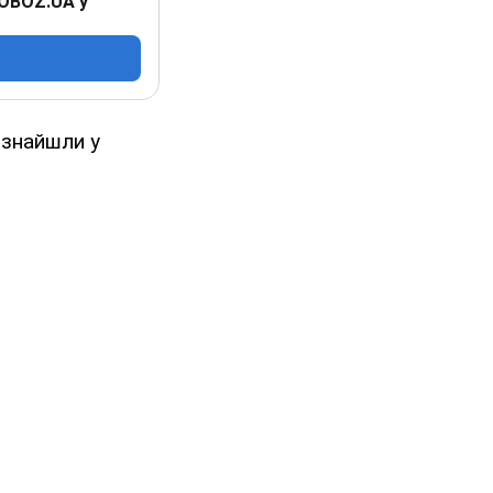
 OBOZ.UA у
ї знайшли у