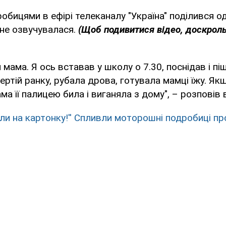
бицями в ефірі телеканалу "Україна" поділився о
о не озвучувалася.
(Щоб подивитися відео, доскроль
 мама. Я ось вставав у школу о 7.30, поснідав і п
ертій ранку, рубала дрова, готувала мамці їжу. Я
ма її палицею била і виганяла з дому", – розповів в
ли на картонку!'' Спливли моторошні подробиці про