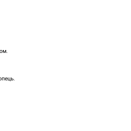
ом.
опець.