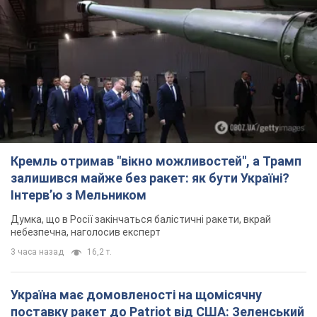
Кремль отримав "вікно можливостей", а Трамп
залишився майже без ракет: як бути Україні?
Інтерв’ю з Мельником
Думка, що в Росії закінчаться балістичні ракети, вкрай
небезпечна, наголосив експерт
3 часа назад
16,2 т.
Україна має домовленості на щомісячну
поставку ракет до Patriot від США: Зеленський