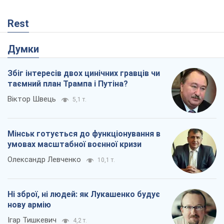
Rest
Думки
Збіг інтересів двох цинічних гравців чи
таємний план Трампа і Путіна?
Віктор Швець
5,1 т.
Мінськ готується до функціонування в
умовах масштабної воєнної кризи
Олександр Левченко
10,1 т.
Ні зброї, ні людей: як Лукашенко будує
нову армію
Ігар Тишкевич
4,2 т.