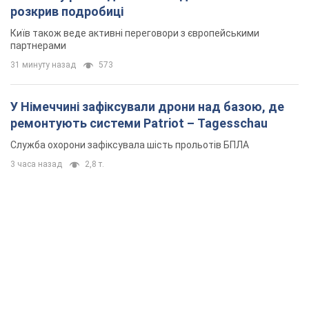
розкрив подробиці
Київ також веде активні переговори з європейськими
партнерами
31 минуту назад
573
У Німеччині зафіксували дрони над базою, де
ремонтують системи Patriot – Tagesschau
Служба охорони зафіксувала шість прольотів БПЛА
3 часа назад
2,8 т.