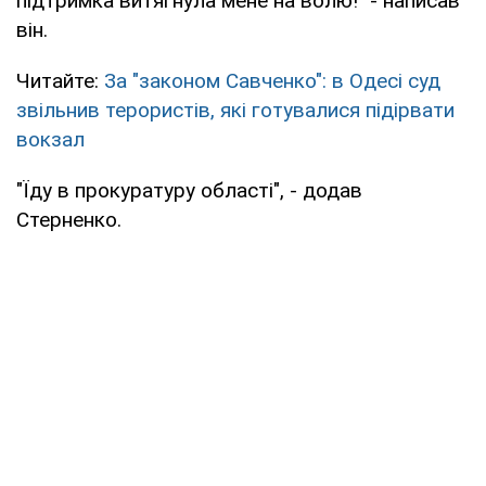
підтримка витягнула мене на волю!" - написав
він.
Читайте:
За "законом Савченко": в Одесі суд
звільнив терористів, які готувалися підірвати
вокзал
"Їду в прокуратуру області", - додав
Стерненко.