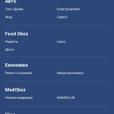
Авто
Тест Драйв
Електромобілі
Акції
Сервіс
Food Oboz
Рецепти
Напої
Дієти
Економіка
Ринки та компанії
Макроекономіка
MedOboz
Новини медицини
MAMACLUB