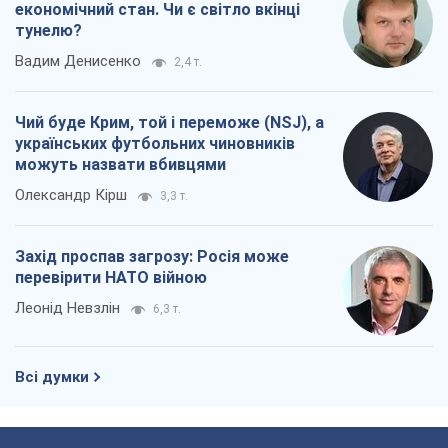
економічний стан. Чи є світло вкінці
тунелю?
Вадим Денисенко
2,4 т.
Чий буде Крим, той і переможе (NSJ), а
українських футбольних чиновників
можуть назвати вбивцями
Олександр Кірш
3,3 т.
Захід проспав загрозу: Росія може
перевірити НАТО війною
Леонід Невзлін
6,3 т.
Всі думки