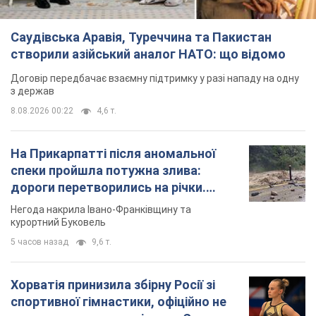
Саудівська Аравія, Туреччина та Пакистан
створили азійський аналог НАТО: що відомо
Договір передбачає взаємну підтримку у разі нападу на одну
з держав
8.08.2026 00:22
4,6 т.
На Прикарпатті після аномальної
спеки пройшла потужна злива:
дороги перетворились на річки.
Відео
Негода накрила Івано-Франківщину та
курортний Буковель
5 часов назад
9,6 т.
Хорватія принизила збірну Росії зі
спортивної гімнастики, офіційно не