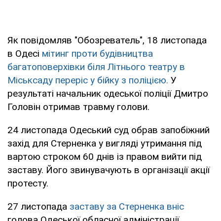
Як повідомляв "Обозреватель", 18 листопада
в Одесі
мітинг проти будівництва
багатоповерхівки біля Літнього театру в
Міськсаду переріс у бійку з поліцією.
У
результаті начальник одеської поліції Дмитро
Головін отримав травму голови.
24 листопада Одеський суд обрав запобіжний
захід для Стерненка у вигляді утримання під
вартою строком 60 днів із правом вийти під
заставу. Його звинувачують в організації акції
протесту.
27 листопада
заставу за Стерненка вніс
голова Одеської обласної адміністрації