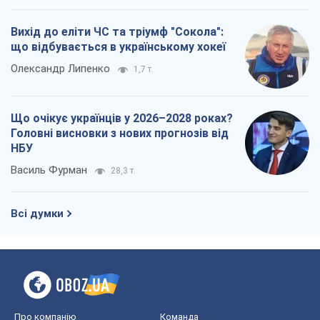
Всі думки
Про компанію
Команда
Правова інформація
Політика конфіденційності
Реклама на сайті
Документи
Редакційна політика
Журналісти OBOZ.UA на місці
подій
OBOZ.UA
Політика
Світ
Розслідування