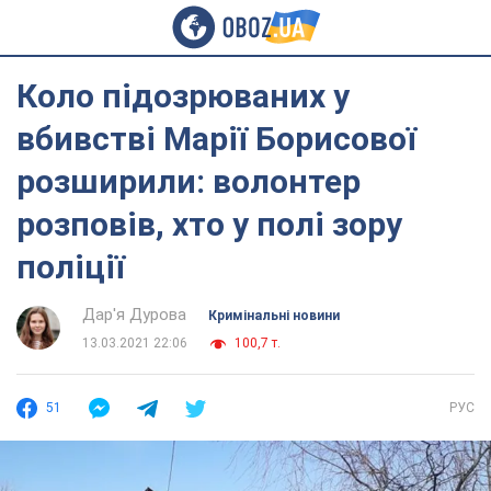
Коло підозрюваних у
вбивстві Марії Борисової
розширили: волонтер
розповів, хто у полі зору
поліції
Дар'я Дурова
Кримінальні новини
13.03.2021 22:06
100,7 т.
51
РУС