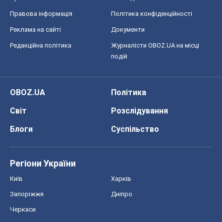
Блоги
Суспільство
Регіони України
Київ
Харків
Запоріжжя
Дніпро
Черкаси
Спорт
Футбол
Баскетбол
Хокей
Бокс
Формула-1
Моя школа
ГДЗ
Підручники
Онлайн уроки
ДПА