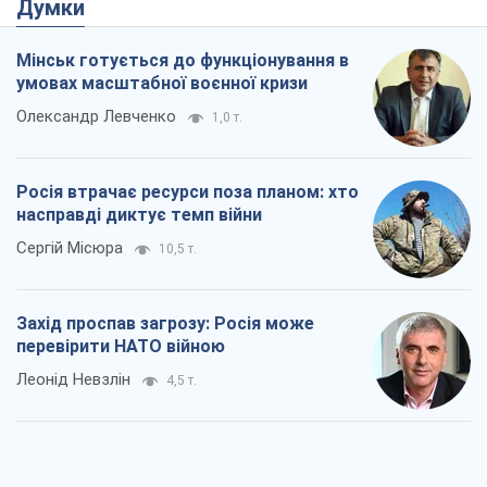
Захід проспав загрозу: Росія може
перевірити НАТО війною
Леонід Невзлін
4,5 т.
"Варта" та "Новатор" витримали
кулеметний обстріл і удар FPV-дрона,