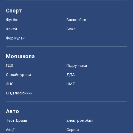
ЗНО
НМТ
СНД посібники
Авто
Тест Драйв
Електромобілі
Акції
Сервіс
Food Oboz
Рецепти
Напої
Дієти
Економіка
Ринки та компанії
Макроекономіка