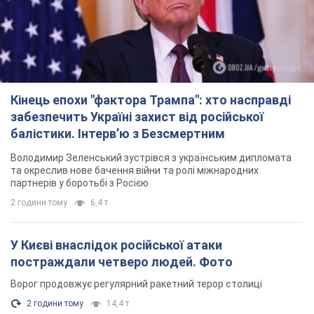
партнерів у боротьбі з Росією
2 години тому
6,4 т.
У Києві внаслідок російської атаки
постраждали четверо людей. Фото
Ворог продовжує регулярний ракетний терор столиці
2 години тому
14,4 т.
Росіяни атакували дроном лікарню у Херсоні:
постраждали медпрацівниці
Загалом постраждали чотири жінки – і вони не єдині поранені
за добу
8 годин тому
3,5 т.