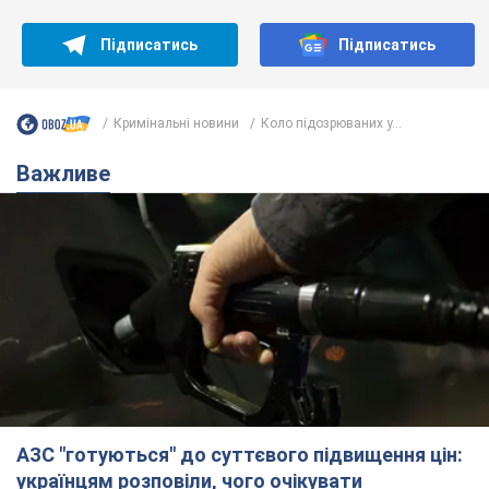
АЗС "готуються" до суттєвого підвищення цін:
українцям розповіли, чого очікувати
Як на заправках уже змінили вартість пального
10 годин тому
23,1 т.
"Білий дім не є власністю Трампа":
суд США зупинив будівництво
бальної зали за $400 млн
Трамп вже заявив, що негайно подасть
апеляцію а це "жахливе рішення"
9 годин тому
2,0 т.