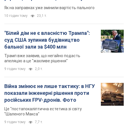
Війна змінює не лише тактику: в НГУ
показали інженерні рішення проти
російських FPV-дронів. Фото
Це "постапокаліптична естетика зі світу
"Шаленого Макса"
9 годин тому
7,7 т.