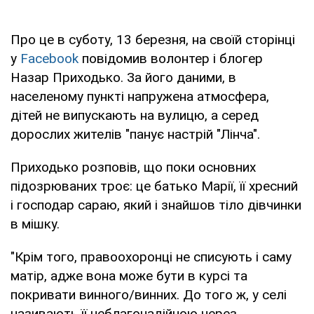
Про це в суботу, 13 березня, на своїй сторінці
у
Facebook
повідомив волонтер і блогер
Назар Приходько. За його даними, в
населеному пункті напружена атмосфера,
дітей не випускають на вулицю, а серед
дорослих жителів "панує настрій "Лінча".
Приходько розповів, що поки основних
підозрюваних троє: це батько Марії, її хресний
і господар сараю, який і знайшов тіло дівчинки
в мішку.
"Крім того, правоохоронці не списують і саму
матір, адже вона може бути в курсі та
покривати винного/винних. До того ж, у селі
називають її неблагонадійною через