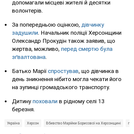
допомагали місцеві жителі й десятки
волонтерів.
За попередньою оцінкою,
дівчинку
задушили
. Начальник поліції Херсонщини
Олександр Прокудін також заявив, що
жертва, можливо,
перед смертю була
зґвалтована
.
Батько Марії
спростував
, що дівчинка в
день зникнення нібито могла чекати його
на зупинці громадського транспорту.
Дитину
поховали
в рідному селі 13
березня.
Україна
Херсон
Вбивство Марійки Борисової на Херсонщині
пом