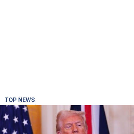
TOP NEWS
Кінець епохи "фактора Трампа": хто насправді
забезпечить Україні захист від російської
балістики. Інтерв’ю з Безсмертним
Володимир Зеленський зустрівся з українським дипломата
та окреслив нове бачення війни та ролі міжнародних