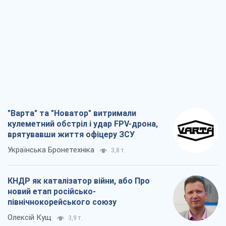
врятувавши життя офіцеру ЗСУ
Українська Бронетехніка
3,8 т.
КНДР як каталізатор війни, або Про
новий етап російсько-
північнокорейського союзу
Олексій Кущ
3,9 т.
Вихід до еліти ЧС та тріумф "Сокола":
що відбувається в українському хокеї
Олександр Липенко
1,7 т.
Що очікує українців у 2026–2028 роках?
Головні висновки з нових прогнозів від
НБУ
Василь Фурман
28,3 т.