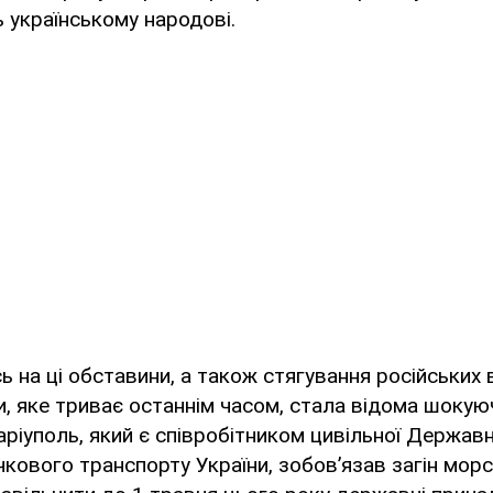
 українському народові.
ь на ці обставини, а також стягування російських 
и, яке триває останнім часом, стала відома шокую
аріуполь, який є співробітником цивільної Держав
чкового транспорту України, зобов’язав загін мор