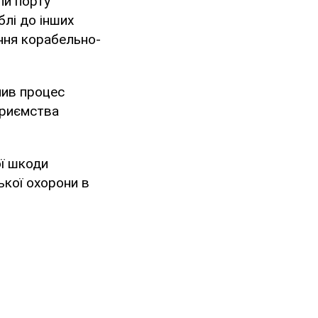
ли порту
лі до інших
ання корабельно-
чив процес
приємства
ї шкоди
ької охорони в