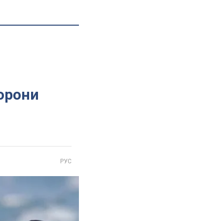
орони
РУС