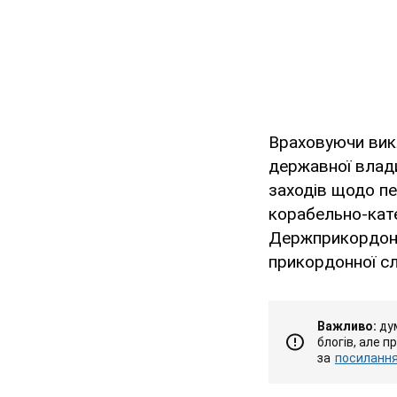
Враховуючи викл
державної влади
заходів щодо пе
корабельно-кат
Держприкордонс
прикордонної сл
Важливо:
дум
блогів, але п
за
посиланням