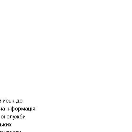
військ до
ча інформація:
ної служби
ських