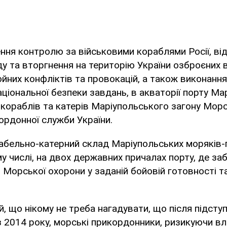
ння контролю за військовими кораблями Росії, ві
у та вторгнення на територію України озброєних в
йних конфліктів та провокацій, а також виконання
ціональної безпеки завдань, в акваторії порту Ма
кораблів та катерів Маріупольського загону Мор
рдонної служби України.
рабельно-катерний склад Маріупольських моряків
му числі, на двох державних причалах порту, де за
 Морської охорони у заданій бойовій готовності т
, що нікому не треба нагадувати, що після підсту
 з 2014 року, морські прикордонники, ризикуючи в