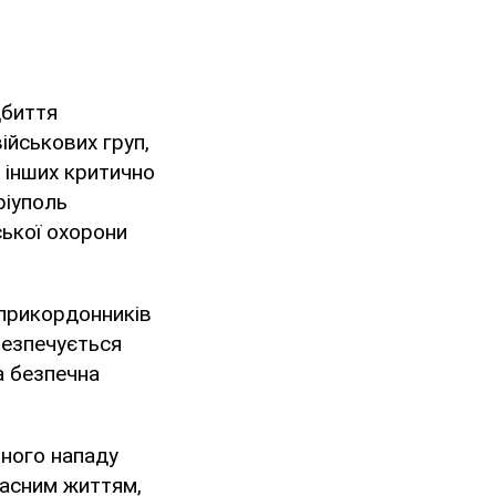
дбиття
ійськових груп,
 інших критично
ріуполь
ської охорони
-прикордонників
безпечується
а безпечна
пного нападу
ласним життям,