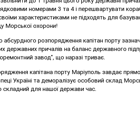
звільнити до 1 травня цього року державні прича
ядковими номерами 3 та 4 і перешвартувати кораб
а своїми характеристиками не підходять для базув
ду Морської охорони!
о абсурдного розпорядження капітан порту зазна
их державних причалів на баланс державного під
оремонтний завод", що наразі триває.
орядження капітана порту Маріуполь завдає прямо
зпеці Україні та деморалізує особовий склад Морс
 складний для нашої держави час.