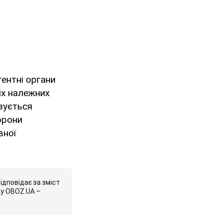
ентні органи
іх належних
зується
орони
вної
ідповідає за зміст
ку OBOZ.UA –