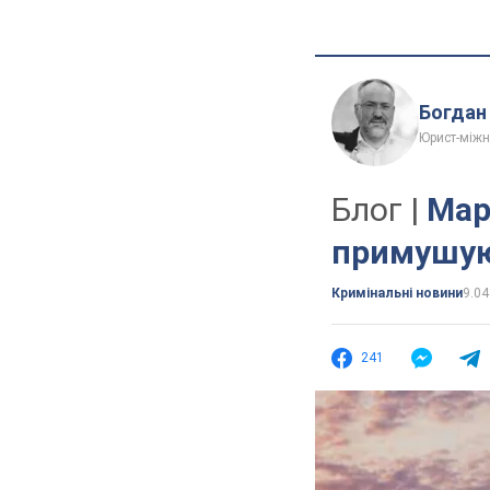
Богдан
Юрист-міжн
Блог |
Мар
примушую
Кримінальні новини
9.04
241