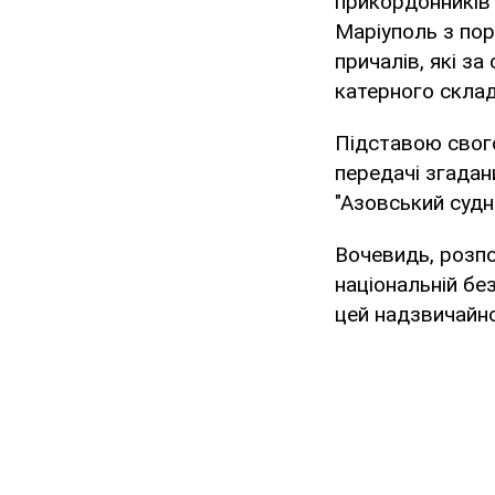
прикордонників 
Маріуполь з пор
причалів, які з
катерного скла
Підставою свог
передачі згадан
"Азовський судн
Вочевидь, розп
національній бе
цей надзвичайно