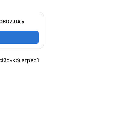
 OBOZ.UA у
йської агресії