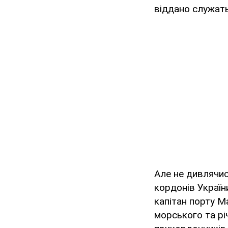
віддано служать
Але не дивлячис
кордонів Україн
капітан порту М
морського та рі