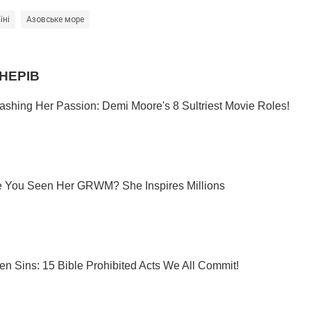
їні
Азовське море