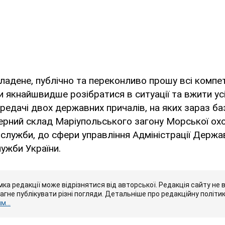
адене, публічно та переконливо прошу всі компет
 якнайшвидше розібратися в ситуації та вжити ус
редачі двох державних причалів, на яких зараз ба
ерний склад Маріупольського загону Морської ох
лужби, до сфери управління Адміністрації Держа
ужби України.
ка редакції може відрізнятися від авторської. Редакція сайту не в
рагне публікувати різні погляди. Детальніше про редакційну політи
...