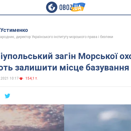
 Устименко
ародник, директор Українського інституту морського права і безпеки
іупольський загін Морської ох
ть залишити місце базування
.2021 10:17
154,1 т.