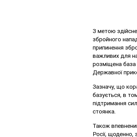
З метою здійсне
збройного напад
припинення збро
важливих для на
розміщена база 
Державної прико
Зазначу, що ко
базується, в то
підтримання сил
стоянка.
Також впевнений
Росії, щоденно,