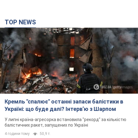
TOP NEWS
Кремль "спалює" останні запаси балістики в
Україні: що буде далі? Інтерв’ю з Шарпом
У липні країна-агресорка встановила "рекорд" за кількістю
балістичних ракет, запущених по Україні
4 години тому
50,9 т.