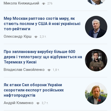
Микола Княжицький
276
Мер Москви раптово схотів миру, як
стають послом у США й нові українські
топ-рейтинги
Олександр Кірш
2,3 т.
Про заплановану вирубку більше 600
дерев і теплотрасу: що відбувається на
Теремках у Києві
Владислав Самойленко
1,8 т.
Як атаки Сил оборони України
скоротили експорт російських
нафтопродуктів
Андрій Клименко
3,7 т.