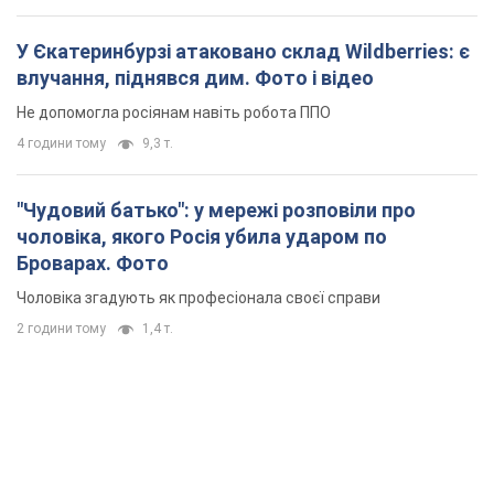
У Єкатеринбурзі атаковано склад Wildberries: є
влучання, піднявся дим. Фото і відео
Не допомогла росіянам навіть робота ППО
4 години тому
9,3 т.
"Чудовий батько": у мережі розповіли про
чоловіка, якого Росія убила ударом по
Броварах. Фото
Чоловіка згадують як професіонала своєї справи
2 години тому
1,4 т.