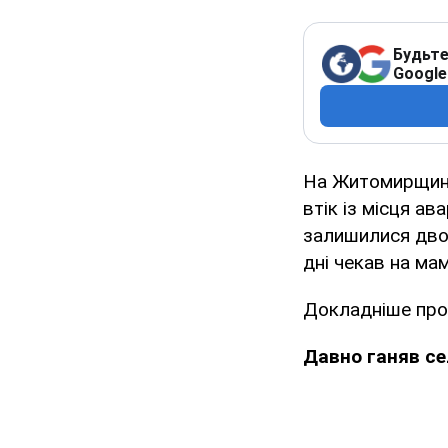
Будьте
Google
На Житомирщині 
втік із місця ав
залишилися двоє
дні чекав на мам
Докладніше про 
Давно ганяв се