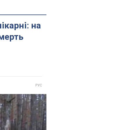
ікарні: на
смерть
РУС