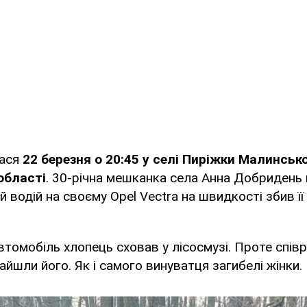
лася
22 березня о 20:45 у селі Пиріжки Малинськ
області
. 30-річна мешканка села Анна Добридень
й водій на своєму Opel Vectra на швидкості збив її 
омобіль хлопець сховав у лісосмузі. Проте співро
йшли його. Як і самого винуватця загибелі жінки.