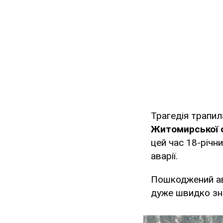
Трагедія трапи
Житомирської 
цей час 18-річни
аварії.
Пошкоджений авт
дуже швидко зна