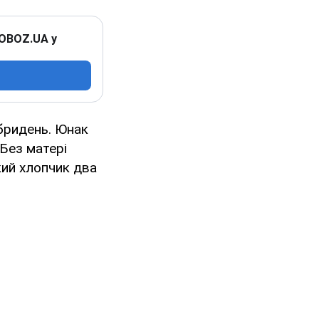
 OBOZ.UA у
бридень. Юнак
 Без матері
кий хлопчик два