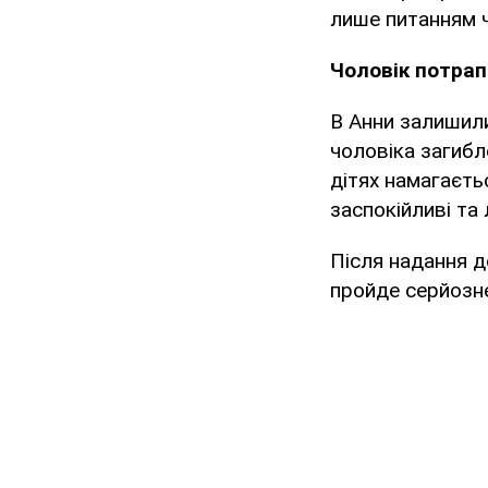
лише питанням ч
Чоловік потрап
В Анни залишили
чоловіка загибл
дітях намагаєтьс
заспокійливі та
Після надання д
пройде серйозн