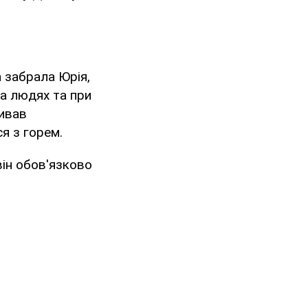
 забрала Юрія,
На людях та при
живав
я з горем.
він обов'язково