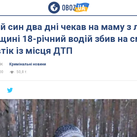
 син два дні чекав на маму з л
ні 18-річний водій збив на 
втік із місця ДТП
ік
Кримінальні новини
00
50,8 т.