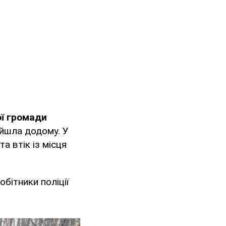
ої громади
 йшла додому. У
та втік із місця
бітники поліції