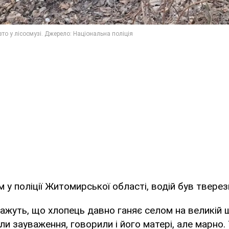
м у поліції Житомирської області, водій був тверез
кажуть, що хлопець давно ганяє селом на великій 
ли зауваження, говорили і його матері, але марно