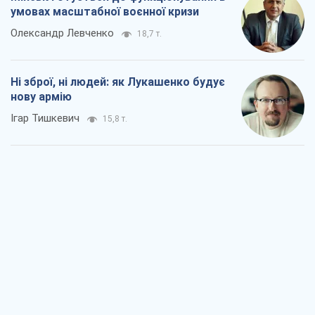
Коли закінчиться війна?
Юрій Хрістензен
11,3 т.
Україна вступила в надзвичайний
економічний стан. Чи є світло вкінці
тунелю?
Вадим Денисенко
9,1 т.
Чий буде Крим, той і переможе (NSJ), а
українських футбольних чиновників