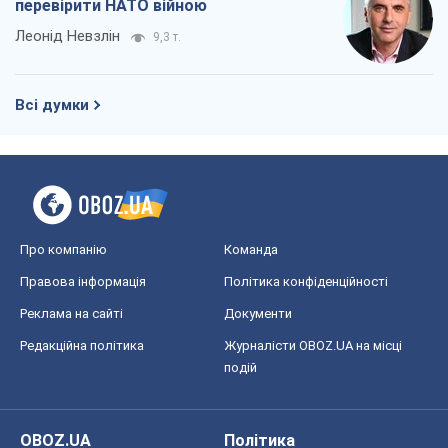
Редакційна політика
Журналісти OBOZ.UA на місці
подій
OBOZ.UA
Політика
Світ
Розслідування
Блоги
Суспільство
Регіони України
Київ
Харків
Запоріжжя
Дніпро
Черкаси
Спорт
Футбол
Баскетбол