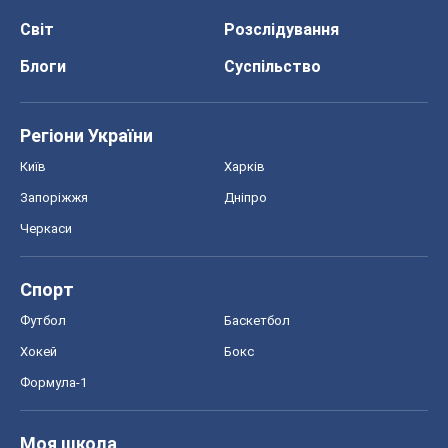
Хокей
Бокс
Формула-1
Моя школа
ГДЗ
Підручники
Онлайн уроки
ДПА
ЗНО
НМТ
СНД посібники
Авто
Тест Драйв
Електромобілі
Акції
Сервіс
Food Oboz