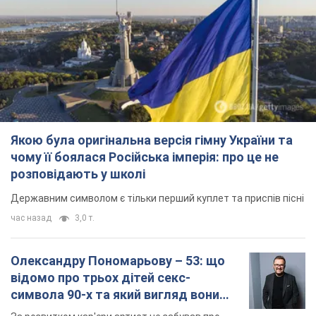
Олександру Пономарьову – 53: що
відомо про трьох дітей секс-
символа 90-х та який вигляд вони
мають
За розвитком кар'єри артист не забував про
особисте щастя
6 часов назад
6,8 т.
У ПриватБанку розповіли, чи дійсні
долари 1996 року: чи приймають
обмінники та банки такі купюри
Що робити, якщо банки та обмінні пункти не
приймають старі долари
8 часов назад
59,6 т.