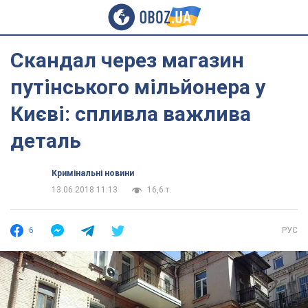
Скандал через магазин
путінського мільйонера у
Києві: спливла важлива
деталь
Кримінальні новини
13.06.2018 11:13
16,6 т.
6
РУС