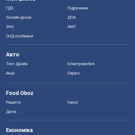
Рецепти
Напої
Дієти
Економіка
Ринки та компанії
Макроекономіка
MedOboz
Новини медицини
MAMACLUB
Шоу
Афіша
Плітки
Краса
Мода
Жіночий журнал