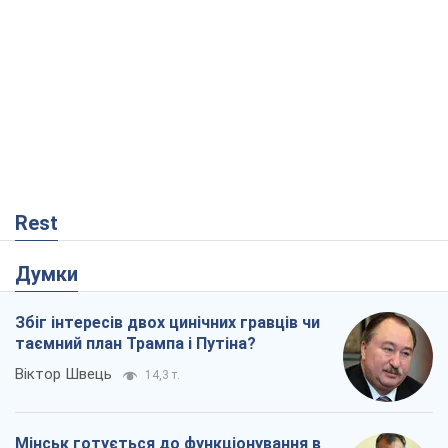
Збіг інтересів двох цинічних гравців чи
таємний план Трампа і Путіна?
Віктор Швець
14,3 т.
Мінськ готується до функціонування в
умовах масштабної воєнної кризи
Олександр Левченко
18,7 т.
Ні зброї, ні людей: як Лукашенко будує
нову армію
Ігар Тишкевич
15,8 т.