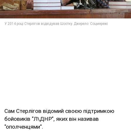
Сам Стерлігов відомий своєю підтримкою
бойовиків "Л\ДНР", яких він називав
"ополченцями".