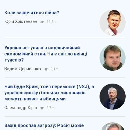
можуть назвати вбивцями
Олександр Кірш
8,7 т.
Захід проспав загрозу: Росія може
перевірити НАТО війною
Леонід Невзлін
9,3 т.
Всі думки
Про компанію
Команда
Правова інформація
Політика конфіденційності
Реклама на сайті
Документи