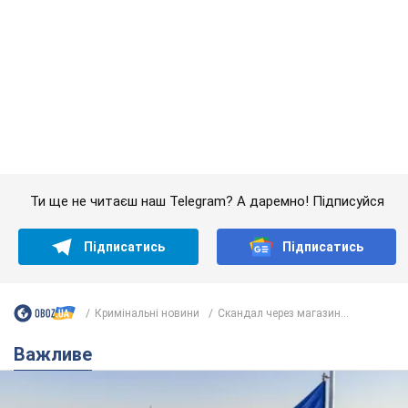
Кримінальні новини
Скандал через магазин...
Важливе
Якою була оригінальна версія гімну України та
чому її боялася Російська імперія: про це не
розповідають у школі
Державним символом є тільки перший куплет та приспів пісні
час назад
3,0 т.