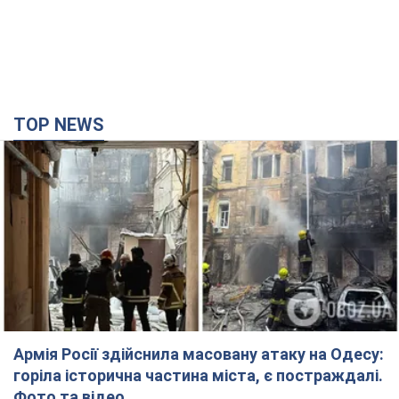
Армія Росії здійснила масовану атаку на Одесу:
горіла історична частина міста, є постраждалі.
Фото та відео
Для терору ворог застосував ракети та дрони
час назад
27,1 т.
Нардепи взяли гроші з бюджету на оренду
елітних квартир у Києві: хто з парламентарів
просив кошти та де поселився
Як працює особлива соціальна гарантія та хто нею
користується
4 часа назад
48,9 т.
Російська армія обстріляла дві сусідні