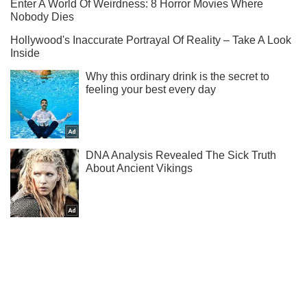
Ти ще не читаєш наш Telegram? А даремно! Підписуйся
Підписатись
Підписатись