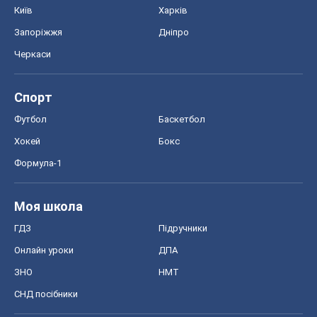
Київ
Харків
Запоріжжя
Дніпро
Черкаси
Спорт
Футбол
Баскетбол
Хокей
Бокс
Формула-1
Моя школа
ГДЗ
Підручники
Онлайн уроки
ДПА
ЗНО
НМТ
СНД посібники