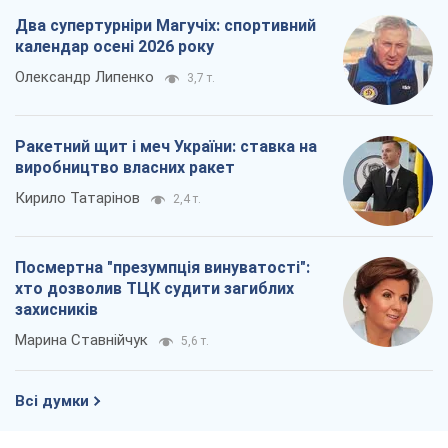
Два супертурніри Магучіх: спортивний
календар осені 2026 року
Олександр Липенко
3,7 т.
Ракетний щит і меч України: ставка на
виробництво власних ракет
Кирило Татарінов
2,4 т.
Посмертна "презумпція винуватості":
хто дозволив ТЦК судити загиблих
захисників
Марина Ставнійчук
5,6 т.
Всі думки