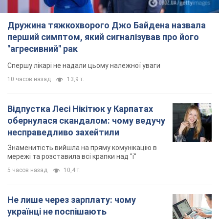
Дружина тяжкохворого Джо Байдена назвала
перший симптом, який сигналізував про його
"агресивний" рак
Спершу лікарі не надали цьому належної уваги
10 часов назад
13,9 т.
Відпустка Лесі Нікітюк у Карпатах
обернулася скандалом: чому ведучу
несправедливо захейтили
Знаменитість вийшла на пряму комунікацію в
мережі та розставила всі крапки над "і"
5 часов назад
10,4 т.
Не лише через зарплату: чому
українці не поспішають