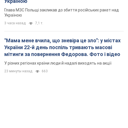
Україною
Глава МЗС Польщі закликав до збиття російських ракет над
Україною
3 часа назад
7,1 т.
"Мама мене вчила, що зневіра це зло": у містах
України 22-й день поспіль тривають масові
мітинги за повернення Федорова. Фото і відео
У різних регіонах країни люди й надалі виходять на акції
23 минуты назад
663