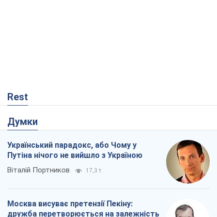
Rest
Думки
Український парадокс, або Чому у
Путіна нічого не вийшло з Україною
Віталій Портников
17,3 т.
Москва висуває претензії Пекіну:
дружба перетворюється на залежність
Росії від Китаю
Віктор Каспрук
13,9 т.
Кремль розпочав підготовку до свого
"останнього ривку"
Костянтин Машовець
3,7 т.