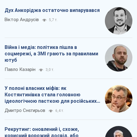
Павло Казарін
3,0 т.
У полоні власних міфів: як
Костянтинівка стала головною
ідеологічною пасткою для російських
окупантів
Дмитро Снєгирьов
6,4 т.
Рекрутинг: оновлений і, схоже,
корисний ворожий досвід, або
Діалектика вибагливого боягузтва
Олександр Кірш
5,3 т.
Всі думки