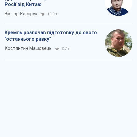
Дух Анкоріджа остаточно випарувався
Віктор Андрусів
5,7 т.
Війна і медіа: політика пішла в
соцмережі, а ЗМІ грають за правилами
ютуб