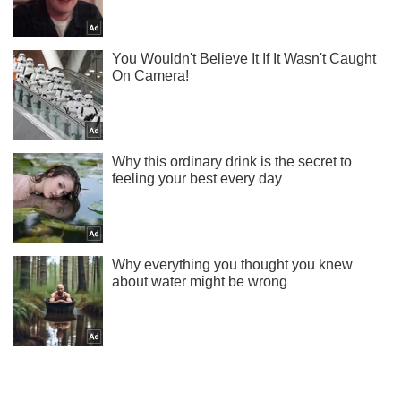
Підпишись на Telegram-канал і подивись, що відбудеться
далі!