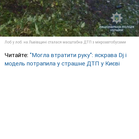
Читайте:
"Могла втратити руку": яскрава Dj і
модель потрапила у страшне ДТП у Києві