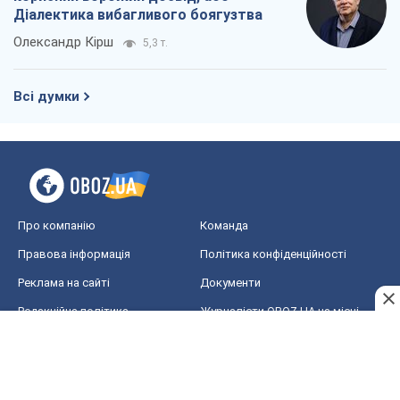
Про компанію
Команда
Правова інформація
Політика конфіденційності
Реклама на сайті
Документи
Редакційна політика
Журналісти OBOZ.UA на місці
подій
OBOZ.UA
Політика
Світ
Розслідування
Блоги
Суспільство
Регіони України
Київ
Харків