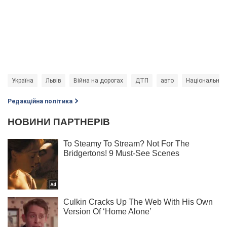
Україна
Львів
Війна на дорогах
ДТП
авто
Національна п
Редакційна політика