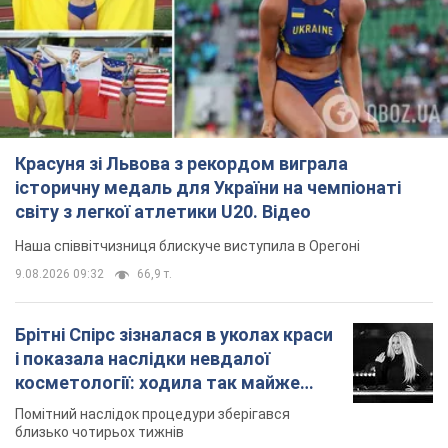
світу з легкої атлетики U20. Відео
Наша співвітчизниця блискуче виступила в Орегоні
9.08.2026 09:32
66,9 т.
Брітні Спірс зізналася в уколах краси
і показала наслідки невдалої
косметології: ходила так майже
місяць
Помітний наслідок процедури зберігався
близько чотирьох тижнів
9.08.2026 13:19
3,4 т.
У 16–17 років могла цілий день не
їсти: українська модель Христина
Пономар розповіла про страшний бік
модельної кар’єри
Модель зізналася, які гонорари отримують її
колеги
9.08.2026 16:25
7,4 т.