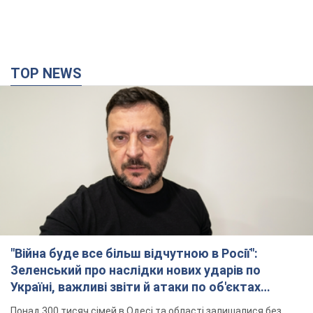
"Війна буде все більш відчутною в Росії":
Зеленський про наслідки нових ударів по
Україні, важливі звіти й атаки по об'єктах
ворога. Відео
Понад 300 тисяч сімей в Одесі та області залишалися без
електрики
10 часов назад
129,7 т.
"Вкрай прикро": Сибіга розкритикував ЮНІСЕФ
за заяву про загиблих дітей в Україні
Глава МЗС наголосив, що причиною загибелі українських
дітей є війна, яку розв'язала РФ