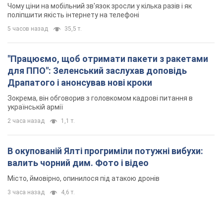
Чому ціни на мобільний зв'язок зросли у кілька разів і як
поліпшити якість інтернету на телефоні
5 часов назад
35,5 т.
"Працюємо, щоб отримати пакети з ракетами
для ППО": Зеленський заслухав доповідь
Драпатого і анонсував нові кроки
Зокрема, він обговорив з головкомом кадрові питання в
українській армії
2 часа назад
1,1 т.
В окупованій Ялті прогриміли потужні вибухи:
валить чорний дим. Фото і відео
Місто, ймовірно, опинилося під атакою дронів
3 часа назад
4,6 т.