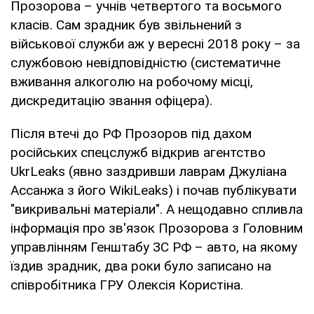
Прозорова – учнів четвертого та восьмого
класів. Сам зрадник був звільнений з
військової служби аж у вересні 2018 року – за
службовою невідповідністю (систематичне
вживання алкоголю на робочому місці,
дискредитацію звання офіцера).
Після втечі до РФ Прозоров під дахом
російських спецслужб відкрив агентство
UkrLeaks (явно заздривши лаврам Джуліана
Ассанжа з його WikiLeaks) і почав публікувати
"викривальні матеріали". А нещодавно спливла
інформація про зв'язок Прозорова з Головним
управлінням Генштабу ЗС РФ – авто, на якому
їздив зрадник, два роки було записано на
співробітника ГРУ Олексія Користіна.