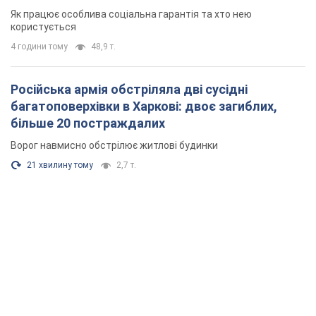
Як працює особлива соціальна гарантія та хто нею
користується
4 години тому
48,9 т.
Російська армія обстріляла дві сусідні
багатоповерхівки в Харкові: двоє загиблих,
більше 20 постраждалих
Ворог навмисно обстрілює житлові будинки
21 хвилину тому
2,7 т.