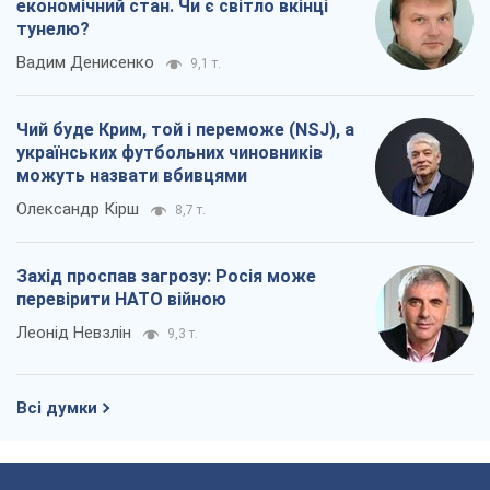
економічний стан. Чи є світло вкінці
тунелю?
Вадим Денисенко
9,1 т.
Чий буде Крим, той і переможе (NSJ), а
українських футбольних чиновників
можуть назвати вбивцями
Олександр Кірш
8,7 т.
Захід проспав загрозу: Росія може
перевірити НАТО війною
Леонід Невзлін
9,3 т.
Всі думки