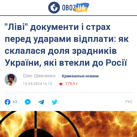
"Ліві" документи і страх
перед ударами відплати: як
склалася доля зрадників
України, які втекли до Росії
Олег Шевченко
Кримінальні новини
16.04.2024 16:10
179,9 т.
63
РУС