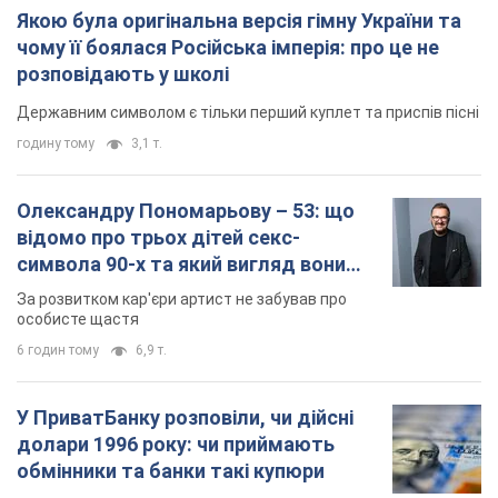
Якою була оригінальна версія гімну України та
чому її боялася Російська імперія: про це не
розповідають у школі
Державним символом є тільки перший куплет та приспів пісні
годину тому
3,1 т.
Олександру Пономарьову – 53: що
відомо про трьох дітей секс-
символа 90-х та який вигляд вони
мають
За розвитком кар'єри артист не забував про
особисте щастя
6 годин тому
6,9 т.
У ПриватБанку розповіли, чи дійсні
долари 1996 року: чи приймають
обмінники та банки такі купюри