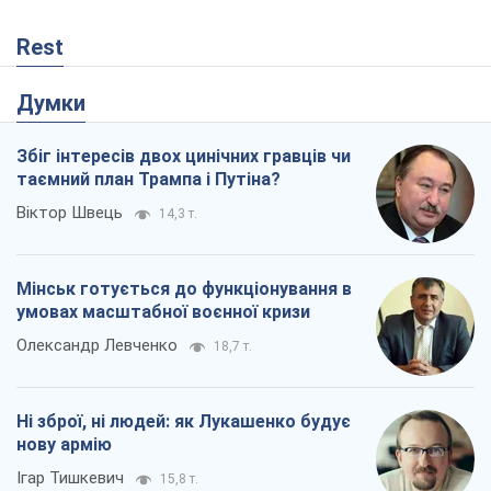
Rest
Думки
Збіг інтересів двох цинічних гравців чи
таємний план Трампа і Путіна?
Віктор Швець
14,3 т.
Мінськ готується до функціонування в
умовах масштабної воєнної кризи
Олександр Левченко
18,7 т.
Ні зброї, ні людей: як Лукашенко будує
нову армію
Ігар Тишкевич
15,8 т.