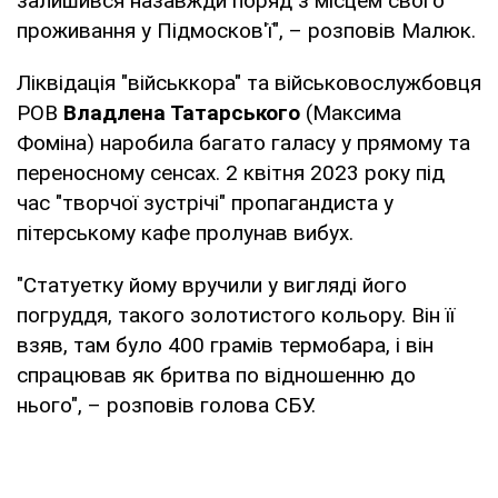
залишився назавжди поряд з місцем свого
проживання у Підмосков'ї", – розповів Малюк.
Ліквідація "військкора" та військовослужбовця
РОВ
Владлена Татарського
(Максима
Фоміна) наробила багато галасу у прямому та
переносному сенсах. 2 квітня 2023 року під
час "творчої зустрічі" пропагандиста у
пітерському кафе пролунав вибух.
"Статуетку йому вручили у вигляді його
погруддя, такого золотистого кольору. Він її
взяв, там було 400 грамів термобара, і він
спрацював як бритва по відношенню до
нього", – розповів голова СБУ.