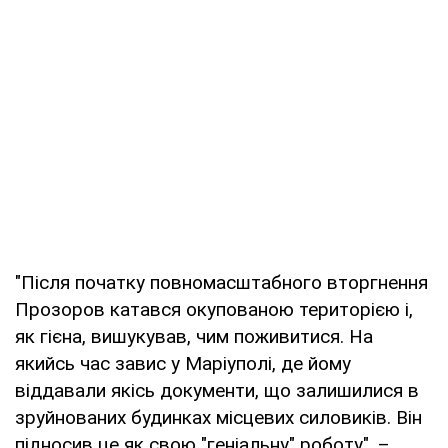
"Після початку повномасштабного вторгнення
Прозоров катався окупованою територією і,
як гієна, вишукував, чим поживитися. На
якийсь час завис у Маріуполі, де йому
віддавали якісь документи, що залишилися в
зруйнованих будинках місцевих силовиків. Він
підносив це як свою "геніальну" роботу", –