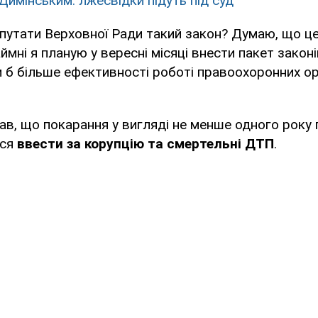
Димінським: лжесвідки підуть під суд
путати Верховної Ради такий закон? Думаю, що ц
ймні я планую у вересні місяці внести пакет законів,
и б більше ефективності роботі правоохоронних орг
в, що покарання у вигляді не менше одного року
ься
ввести за корупцію та смертельні ДТП
.