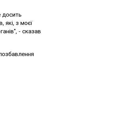
е досить
 які, з моєї
анів", - сказав
 позбавлення