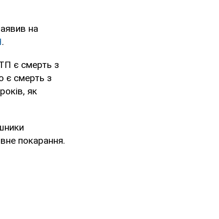
аявив на
Н
.
ТП є смерть з
о є смерть з
років, як
ушники
овне покарання.