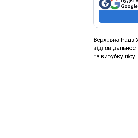
Будьте
Google
Верховна Рада У
відповідальност
та вирубку лісу.