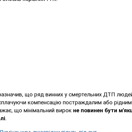
зазначив, що ряд винних у смертельних ДТП люд
 сплачуючи компенсацію постраждалим або рідним
ажає, що мінімальний вирок
не повинен бути м'як
лі
.