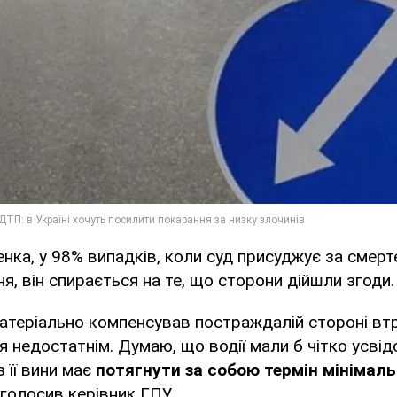
нка, у 98% випадків, коли суд присуджує за смер
я, він спирається на те, що сторони дійшли згоди.
атеріально компенсував постраждалій стороні вт
я недостатнім. Думаю, що водії мали б чітко усві
 її вини має
потягнути за собою термін мінімал
наголосив керівник ГПУ.