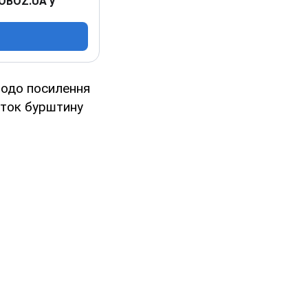
 OBOZ.UA у
щодо посилення
уток бурштину