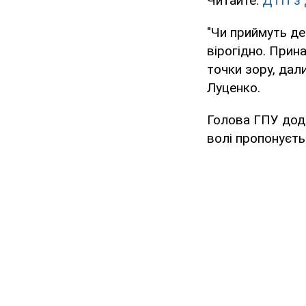
Читайте:
ДТП з 
"Чи приймуть де
вірогідно. Прина
точки зору, дал
Луценко.
Голова ГПУ дода
волі пропонуєт