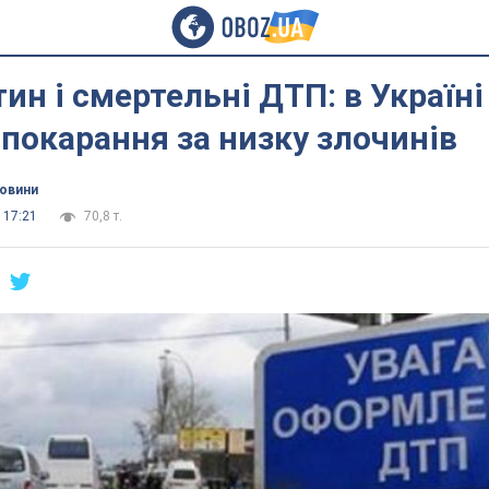
тин і смертельні ДТП: в Україні
покарання за низку злочинів
новини
 17:21
70,8 т.