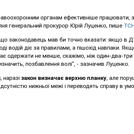
авоохоронним органам ефективніше працювати, з
пня генеральний прокурор Юрій Луценко, пише
ТС
 що законодавець мав би точно вказати: якщо в Д
ноді водій діє за правилами, а пішохід навпаки. Якщ
має одержати не менше, скажімо, ніж один-два-три 
значить, позбавлення волі", - зазначив Луценко.
, наразі
закон визначає верхню планку
, але пор
дсутністю нижньої межі і переводять справу в ум