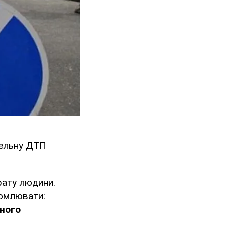
тельну ДТП
рату людини.
домлювати:
ьного