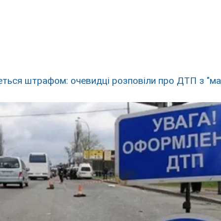
еться штрафом: очевидці розповіли про ДТП з "ма