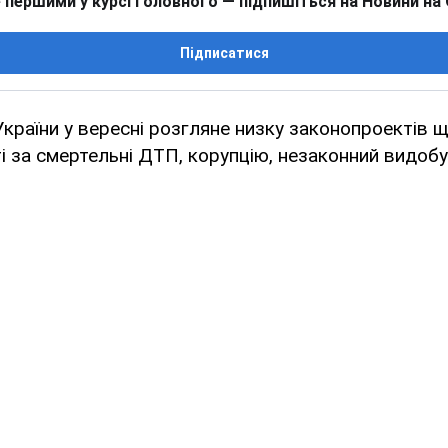
 першими у курсі головного — підпишіться на Новини на
Підписатися
країни у вересні розгляне низку законопроектів 
і за смертельні ДТП, корупцію, незаконний видоб