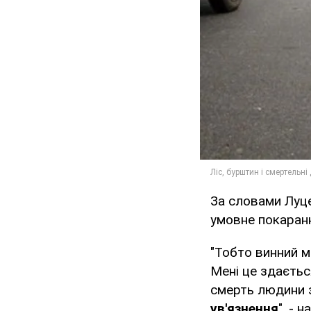
За словами Луце
умовне покаранн
"Тобто винний м
Мені це здаєтьс
смерть людини з
ув'язнення
", - 