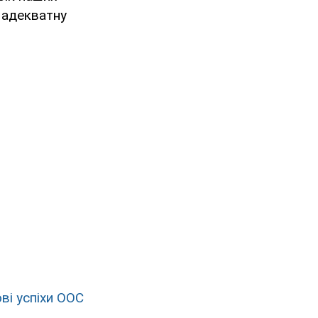
 адекватну
ові успіхи ООС