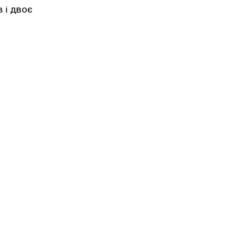
 і двоє