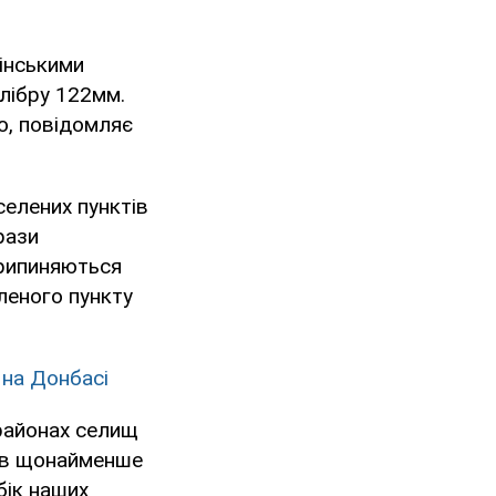
мінськими
алібру 122мм.
ю, повідомляє
селених пунктів
рази
припиняються
леного пункту
 на Донбасі
 районах селищ
тив щонайменше
бік наших