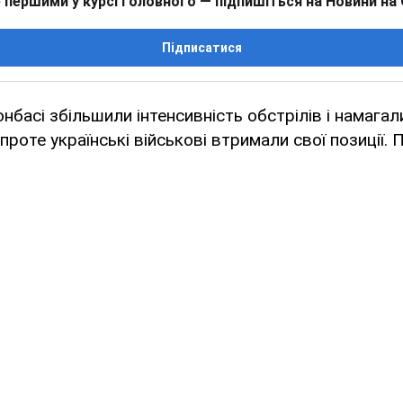
 першими у курсі головного — підпишіться на Новини на
Підписатися
нбасі збільшили інтенсивність обстрілів і намага
 проте українські військові втримали свої позиції.