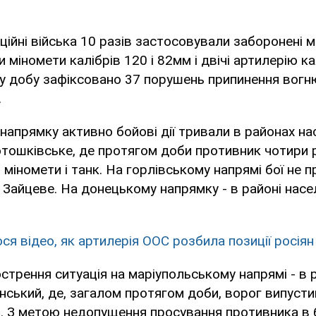
ційні війська 10 разів застосовували заборонені 
міномети калібрів 120 і 82мм і двічі артилерію к
у добу зафіксовано 37 порушень припинення вогн
.
напрямку активно бойові дії тривали в районах на
тошківське, де протягом доби противник чотири 
міномети і танк. На горлівському напрямі бої не 
Зайцеве. На донецькому напрямку - в районі насе
ся відео, як артилерія ООС розбила позиції росіян
стрення ситуація на маріупольському напрямі - в
нський, де, загалом протягом доби, ворог випус
ів. З метою недопущення просування противника в 