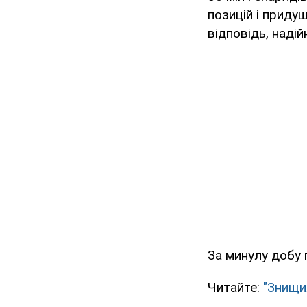
позицій і приду
відповідь, надій
За минулу добу п
Читайте:
"Знищил