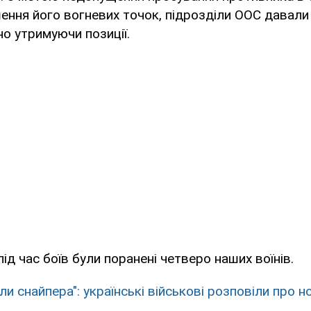
шення його вогневих точок, підрозділи ООС давали
но утримуючи позиції.
ід час боїв були поранені четверо наших воїнів.
и снайпера": українські військові розповіли про н