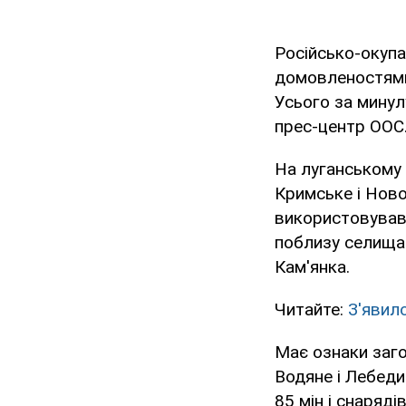
Російсько-окупа
домовленостями 
Усього за минул
прес-центр ООС
На луганському 
Кримське і Ново
використовував 
поблизу селища 
Кам'янка.
Читайте:
З'явило
Має ознаки заго
Водяне і Лебеди
85 мін і снаряд