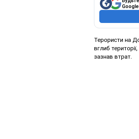
Будьте
Google
Терористи на До
вглиб території,
зазнав втрат.