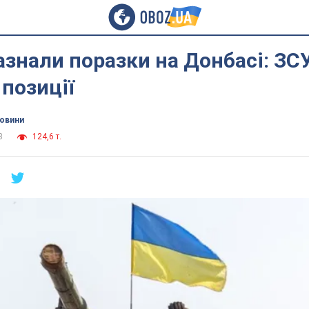
азнали поразки на Донбасі: ЗС
позиції
новини
3
124,6 т.