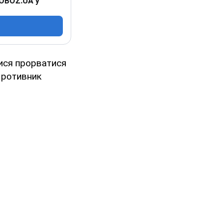
 OBOZ.UA у
лися прорватися
 Противник