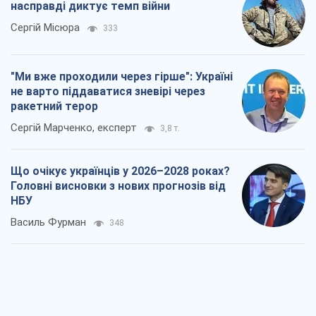
Головні висновки з нових прогнозів від
НБУ
Василь Фурман
348
Результат ударів по НПЗ Росії значно
більший, ніж здається
Дмитро Томчук
1,0 т.