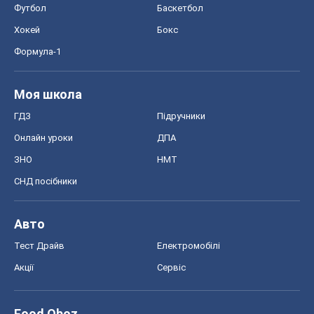
Авто
Тест Драйв
Електромобілі
Акції
Сервіс
Food Oboz
Рецепти
Напої
Дієти
Економіка
Ринки та компанії
Макроекономіка
MedOboz
Новини медицини
MAMACLUB