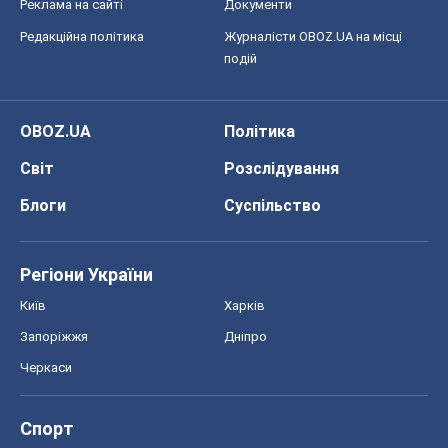
Регіони України
Київ
Харків
Запоріжжя
Дніпро
Черкаси
Спорт
Футбол
Баскетбол
Хокей
Бокс
Формула-1
Моя школа
ГДЗ
Підручники
Онлайн уроки
ДПА
ЗНО
НМТ
СНД посібники