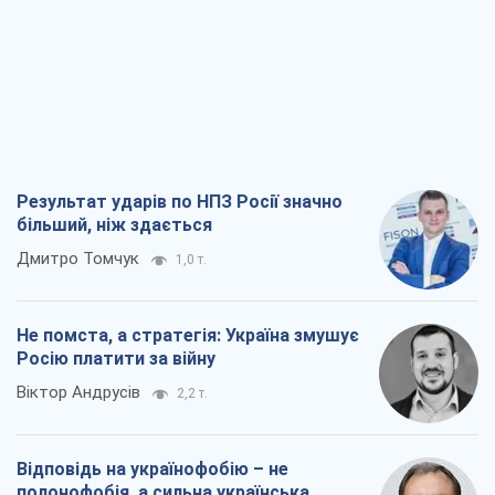
Не помста, а стратегія: Україна змушує
Росію платити за війну
Віктор Андрусів
2,2 т.
Відповідь на українофобію – не
полонофобія, а сильна українська
держава
Микола Княжицький
1,5 т.
Мер Москви раптово схотів миру, як
стають послом у США й нові українські
топ-рейтинги
Олександр Кірш
6,6 т.
Всі думки