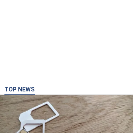
TOP NEWS
Мобільні оператори підвищили тарифи "до
межі", але якість зв'язку деградувала: чи варто
скаржитись на ціни
Чому ціни на мобільний зв'язок зросли у кілька разів і як
поліпшити якість інтернету на телефоні
2 часа назад
11,1 т.