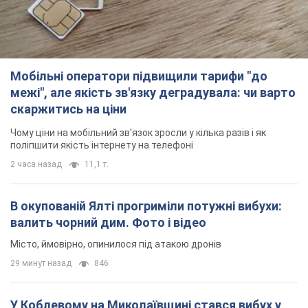
В окупованій Ялті прогриміли потужні вибухи:
валить чорний дим. Фото і відео
Місто, ймовірно, опинилося під атакою дронів
29 минут назад
846
У Коблевому на Миколаївщині стався вибух у
морі: загинув чоловік, є постраждалі
Чоловік, ймовірно, підірвався на морській міні
час назад
2,2 т.