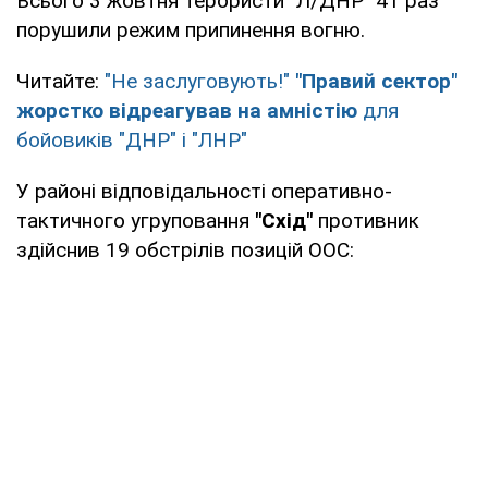
Всього 3 жовтня терористи "Л/ДНР" 41 раз
порушили режим припинення вогню.
Читайте:
"Не заслуговують!"
"Правий сектор"
жорстко відреагував на амністію
для
бойовиків "ДНР" і "ЛНР"
У районі відповідальності оперативно-
тактичного угруповання
"Схід"
противник
здійснив 19 обстрілів позицій ООС: