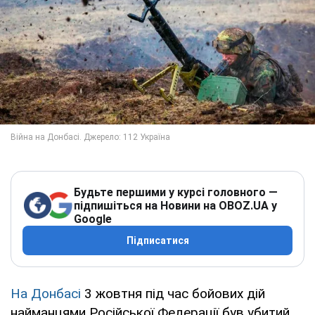
Будьте першими у курсі головного —
підпишіться на Новини на OBOZ.UA у
Google
Підписатися
На Донбасі
3 жовтня під час бойових дій
найманцями Російської Федерації був убитий