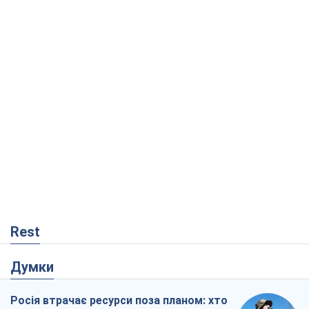
Rest
Думки
Росія втрачає ресурси поза планом: хто
насправді диктує темп війни
Сергій Місюра
333
"Ми вже проходили через гірше": Україні
не варто піддаватися зневірі через
ракетний терор
Сергій Марченко, експерт
3,8 т.
Що очікує українців у 2026–2028 роках?