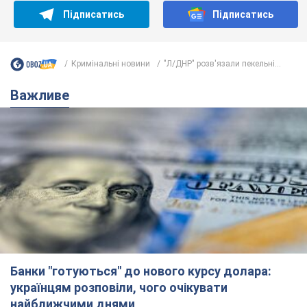
Банки "готуються" до нового курсу долара:
українцям розповіли, чого очікувати
найближчими днями
Яким буде курс валюти в обмінниках
6.08.2026 22:58
151,9 т.
Українцям обіцяють по 850 грн від
мобільних операторів: що не так з
цими повідомленнями
Як не потрапити в пастку шахраїв
6.08.2026 21:02
16,6 т.