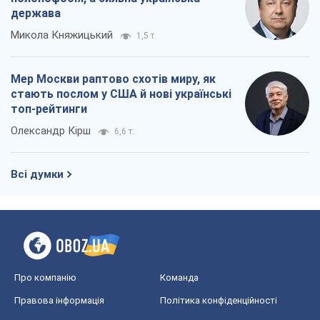
Про компанію
Команда
Правова інформація
Політика конфіденційності
Реклама на сайті
Документи
Редакційна політика
Журналісти OBOZ.UA на місці
подій
OBOZ.UA
Політика
Світ
Розслідування
Блоги
Суспільство