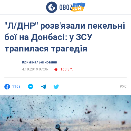
"Л/ДНР" розв'язали пекельні
бої на Донбасі: у ЗСУ
трапилася трагедія
Кримінальні новини
4.10.2019 07:36
163,8 т.
1108
РУС