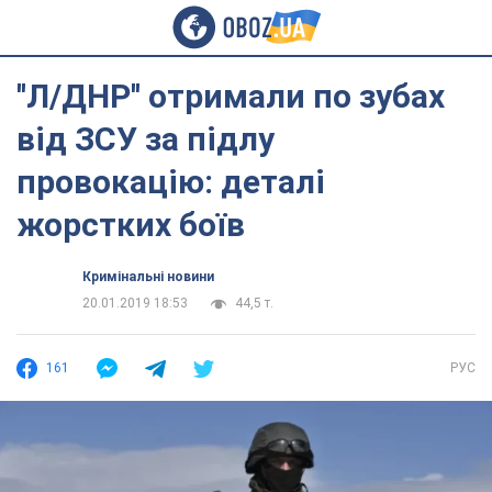
''Л/ДНР'' отримали по зубах
від ЗСУ за підлу
провокацію: деталі
жорстких боїв
Кримінальні новини
20.01.2019 18:53
44,5 т.
161
РУС