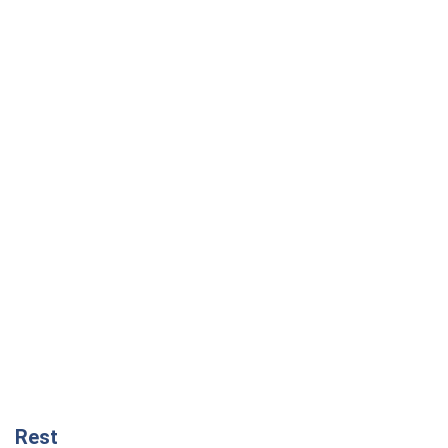
Rest
Думки
Збіг інтересів двох цинічних гравців чи
таємний план Трампа і Путіна?
Віктор Швець
10,0 т.