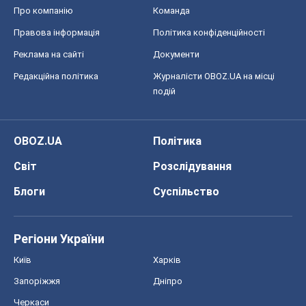
OBOZ.UA
Політика
Світ
Розслідування
Блоги
Суспільство
Регіони України
Київ
Харків
Запоріжжя
Дніпро
Черкаси
Спорт
Футбол
Баскетбол
Хокей
Бокс
Формула-1