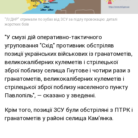
"У смузі дій оперативно-тактичного
угруповання "Схід" противник обстріляв
позиції українських військових із гранатометів,
великокаліберних кулеметів і стрілецької
зброї поблизу селища Гнутове і чотири рази з
гранатометів, великокаліберних кулеметів і
стрілецької зброї поблизу населеного пункту
Павлопіль", — сказано у зведенні.
Крім того, позиції ЗСУ були обстріляні з ПТРК і
гранатометів у районі селища Кам'янка.