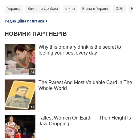
Україна
Війна на Донбасі
війна
Війна в Україні
ООС
Нов
Редакційна політика