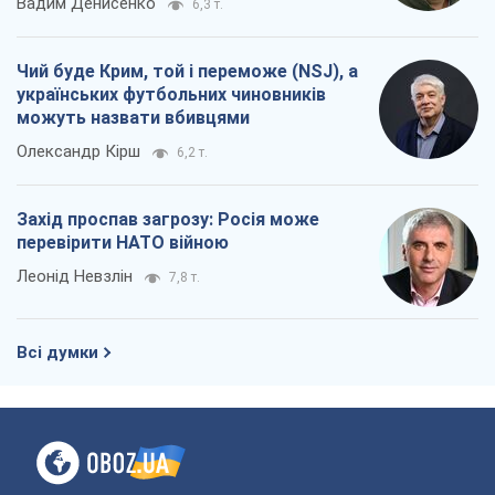
Захід проспав загрозу: Росія може
перевірити НАТО війною
Леонід Невзлін
7,8 т.
Всі думки
Про компанію
Команда
Правова інформація
Політика конфіденційності
Реклама на сайті
Документи
Редакційна політика
Журналісти OBOZ.UA на місці
подій