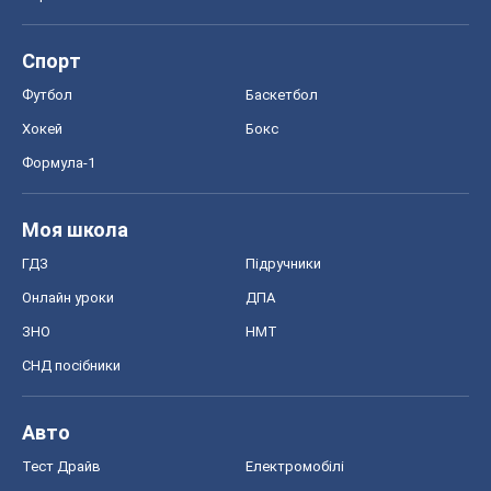
Моя школа
ГДЗ
Підручники
Онлайн уроки
ДПА
ЗНО
НМТ
СНД посібники
Авто
Тест Драйв
Електромобілі
Акції
Сервіс
Food Oboz
Рецепти
Напої
Дієти