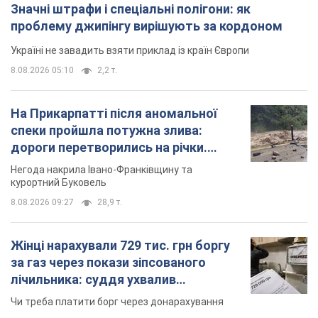
дороги перетворились на річки.
Відео
Негода накрила Івано-Франківщину та
курортний Буковель
8.08.2026 09:27
28,9 т.
Жінці нарахували 729 тис. грн боргу
за газ через покази зіпсованого
лічильника: суддя ухвалив
неочікуване рішення
Чи треба платити борг через донарахування
8 часов назад
31,1 т.