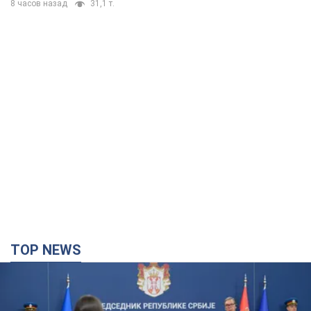
TOP NEWS
"Ми вдячні, але цього замало": Зеленський
закликав посилити санкції проти Росії