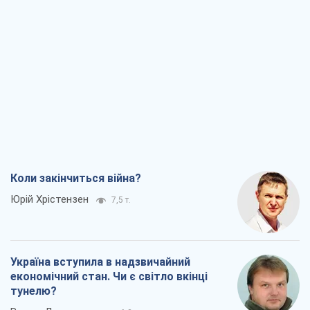
Коли закінчиться війна?
Юрій Хрістензен
7,5 т.
Україна вступила в надзвичайний
економічний стан. Чи є світло вкінці
тунелю?
Вадим Денисенко
6,3 т.
Чий буде Крим, той і переможе (NSJ), а
українських футбольних чиновників
можуть назвати вбивцями
Олександр Кірш
6,2 т.