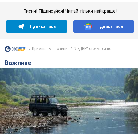
Важливе
Значні штрафи і спеціальні полігони: як
проблему джипінгу вирішують за кордоном
Україні не завадить взяти приклад із країн Європи
8.08.2026 05:10
2,2 т.
На Прикарпатті після аномальної
спеки пройшла потужна злива: