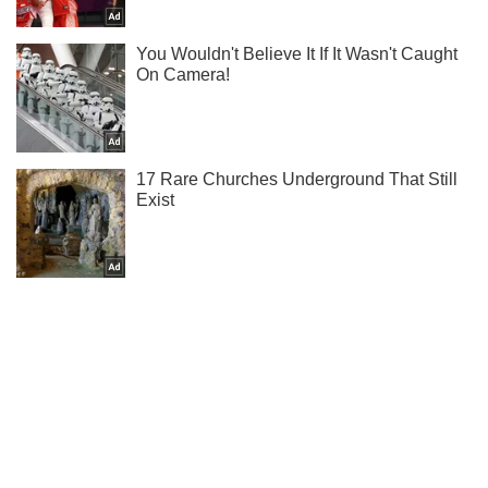
Тисни! Підписуйся! Читай тільки найкраще!
Підписатись
Підписатись
Кримінальні новини
''Л/ДНР'' отримали по...