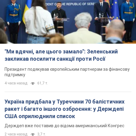
Президент подякував європейським партнерам за фінансову
підтримку
4 часа назад
61,7 т.
Україна придбала у Туреччини 70 балістичних
ракет і багато іншого озброєння: у Держдепі
США оприлюднили список
Держдеп вже поставив до відома американський Конгрес
2 часа назад
3,7 т.
"Нас почули на одне вухо": у містах України 24-й
день поспіль тривають мітинги на підтримку
Федорова. Фото і відео
Антиурядові виступи з вимогою повернути Федорова досі
тривають
час назад
1,7 т.