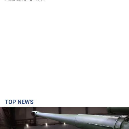
TOP NEWS
Кремль отримав "вікно можливостей", а Трамп
залишився майже без ракет: як бути Україні?
Інтерв’ю з Мельником
Думка, що в Росії закінчаться балістичні ракети, вкрай