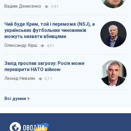
Леонід Невзлін
6,7 т.
Всі думки
Про компанію
Команда
Правова інформація
Політика конфіденційності
Реклама на сайті
Документи
Редакційна політика
Журналісти OBOZ.UA на місці
подій
OBOZ.UA
Політика