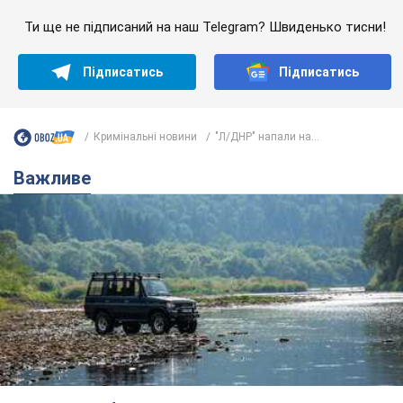
Значні штрафи і спеціальні полігони: як
проблему джипінгу вирішують за кордоном
Україні не завадить взяти приклад із країн Європи
11 часов назад
1,6 т.
На Прикарпатті після аномальної
спеки пройшла потужна злива:
дороги перетворились на річки.
Відео
Негода накрила Івано-Франківщину та
курортний Буковель