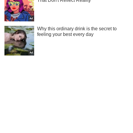
Ти ще не підписаний на наш Telegram? Швиденько тисни!
Підписатись
Підписатись
Кримінальні новини
"Л/ДНР" напали на...
Важливе