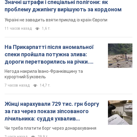
7 часов назад
14,7 т.
Жінці нарахували 729 тис. грн боргу
за газ через покази зіпсованого
лічильника: суддя ухвалив
неочікуване рішення
Чи треба платити борг через донарахування
2 часа назад
29,9 т.