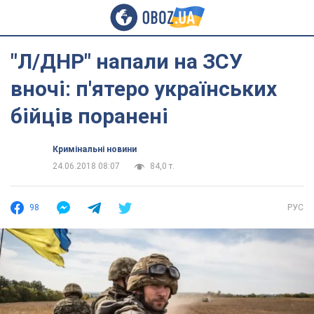
"Л/ДНР" напали на ЗСУ
вночі: п'ятеро українських
бійців поранені
Кримінальні новини
24.06.2018 08:07
84,0 т.
98
РУС