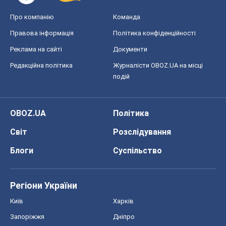
Світ
Розслідування
Блоги
Суспільство
Регіони України
Київ
Харків
Запоріжжя
Дніпро
Черкаси
Спорт
Футбол
Баскетбол
Хокей
Бокс
Формула-1
Моя школа
ГДЗ
Підручники