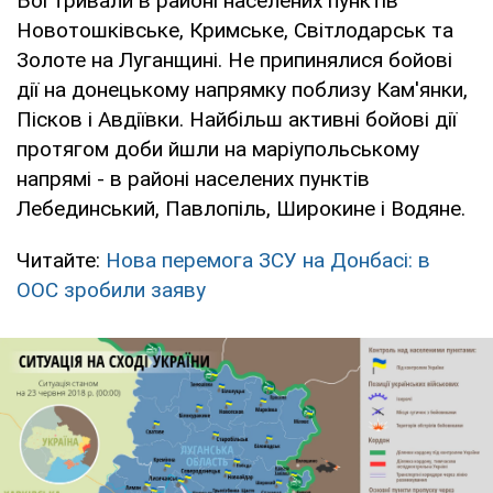
Бої тривали в районі населених пунктів
Новотошківське, Кримське, Світлодарськ та
Золоте на Луганщині. Не припинялися бойові
дії на донецькому напрямку поблизу Кам'янки,
Пісков і Авдіївки. Найбільш активні бойові дії
протягом доби йшли на маріупольському
напрямі - в районі населених пунктів
Лебединський, Павлопіль, Широкине і Водяне.
Читайте:
Нова перемога ЗСУ на Донбасі: в
ООС зробили заяву