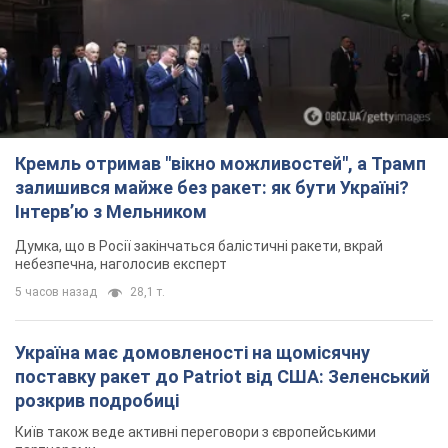
небезпечна, наголосив експерт
5 часов назад
28,1 т.
Україна має домовленості на щомісячну
поставку ракет до Patriot від США: Зеленський
розкрив подробиці
Київ також веде активні переговори з європейськими
партнерами
2 часа назад
2,3 т.
Дбала про учнів та підтримувала педагогів:
внаслідок удару РФ по Київщині загинула
директорка київського ліцею, її чоловік та онук
Вічна пам'ять жертвам російського терору
3 часа назад
14,1 т.