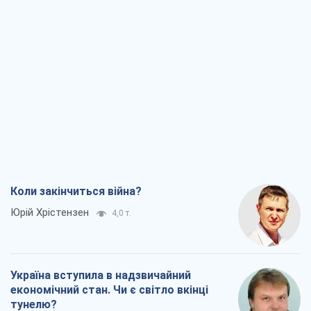
Коли закінчиться війна?
Юрій Хрістензен
4,0 т.
Україна вступила в надзвичайний
економічний стан. Чи є світло вкінці
тунелю?
Вадим Денисенко
3,4 т.
Чий буде Крим, той і переможе (NSJ), а
українських футбольних чиновників
можуть назвати вбивцями
Олександр Кірш
4,0 т.
Захід проспав загрозу: Росія може
перевірити НАТО війною