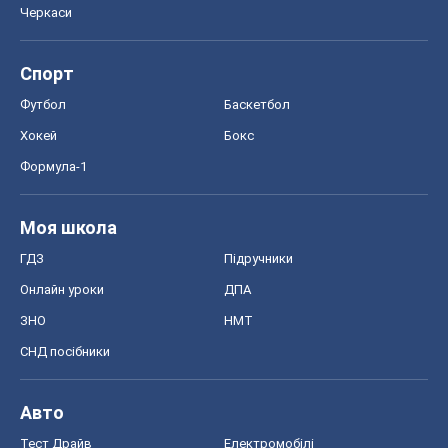
Онлайн уроки
ДПА
ЗНО
НМТ
СНД посібники
Авто
Тест Драйв
Електромобілі
Акції
Сервіс
Food Oboz
Рецепти
Напої
Дієти
Економіка
Ринки та компанії
Макроекономіка