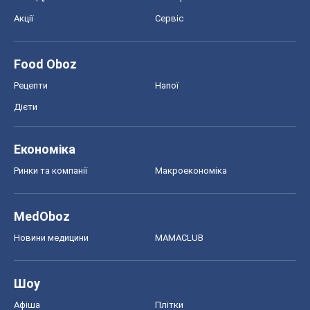
MedOboz
Новини медицини
MAMACLUB
Шоу
Афіша
Плітки
Краса
Мода
Жіночий журнал