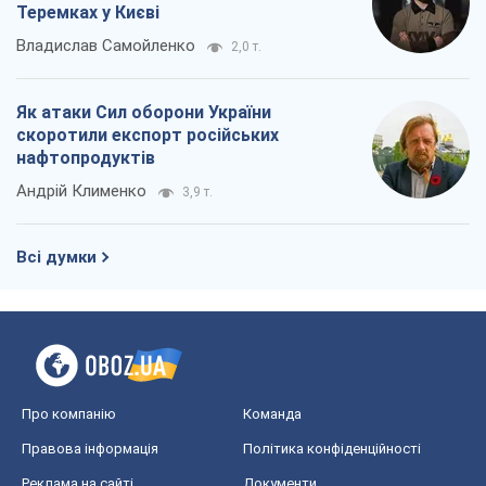
Про компанію
Команда
Правова інформація
Політика конфіденційності
Реклама на сайті
Документи
Редакційна політика
Журналісти OBOZ.UA на місці
подій
OBOZ.UA
Політика
Світ
Розслідування
Блоги
Суспільство