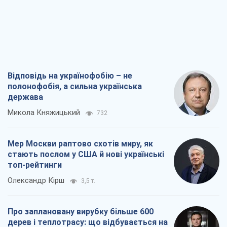
Мер Москви раптово схотів миру, як
стають послом у США й нові українські
топ-рейтинги
Олександр Кірш
3,5 т.
Про заплановану вирубку більше 600
дерев і теплотрасу: що відбувається на
Теремках у Києві
Владислав Самойленко
2,0 т.
Як атаки Сил оборони України
скоротили експорт російських
нафтопродуктів
Андрій Клименко
3,9 т.
Всі думки