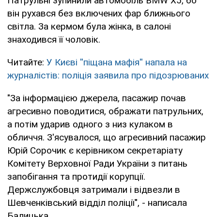
Патрульні зупинили автомобіль BMW X5, бо
він рухався без включених фар ближнього
світла. За кермом була жінка, в салоні
знаходився її чоловік.
Читайте:
У Києві ''піщана мафія'' напала на
журналістів: поліція заявила про підозрюваних
"За інформацією джерела, пасажир почав
агресивно поводитися, ображати патрульних,
а потім ударив одного з низ кулаком в
обличчя. З'ясувалося, що агресивний пасажир
Юрій Сорочик є керівником секретаріату
Комітету Верховної Ради України з питань
запобігання та протидії корупції.
Держслужбовця затримали і відвезли в
Шевченківський відділ поліції", - написала
Балицька.