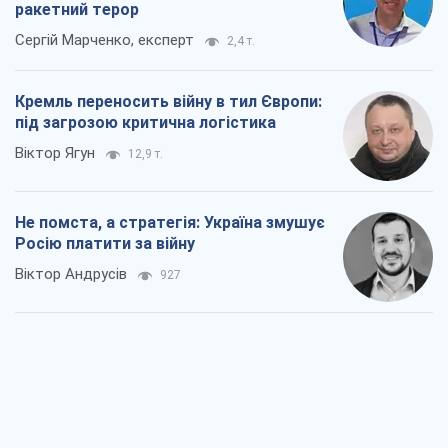
Віктор Андрусів
927
Відповідь на українофобію – не
полонофобія, а сильна українська
держава
Микола Княжицький
732