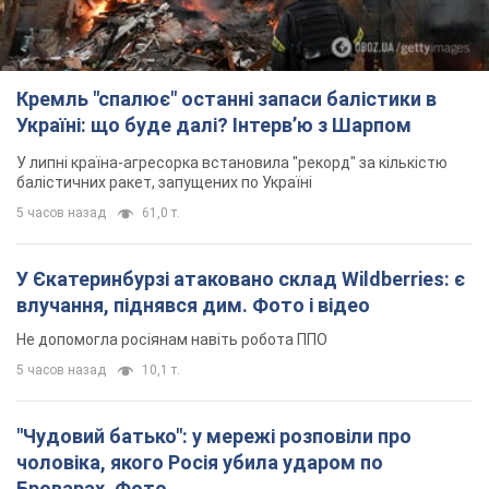
влучання, піднявся дим. Фото і відео
Не допомогла росіянам навіть робота ППО
5 часов назад
10,1 т.
"Чудовий батько": у мережі розповіли про
чоловіка, якого Росія убила ударом по
Броварах. Фото
Чоловіка згадують як професіонала своєї справи
3 часа назад
2,4 т.