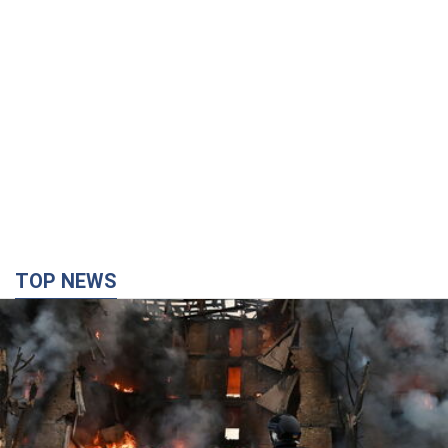
TOP NEWS
Кремль "спалює" останні запаси балістики в
Україні: що буде далі? Інтерв’ю з Шарпом
У липні країна-агресорка встановила "рекорд" за кількістю
балістичних ракет, запущених по Україні
5 часов назад
61,0 т.
У Єкатеринбурзі атаковано склад Wildberries: є