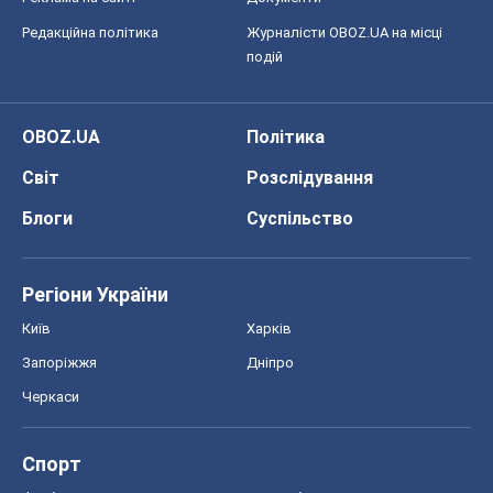
Регіони України
Київ
Харків
Запоріжжя
Дніпро
Черкаси
Спорт
Футбол
Баскетбол
Хокей
Бокс
Формула-1
Моя школа
ГДЗ
Підручники
Онлайн уроки
ДПА
ЗНО
НМТ
СНД посібники