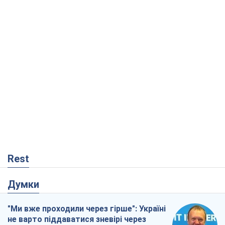
Rest
Думки
"Ми вже проходили через гірше": Україні
не варто піддаватися зневірі через
ракетний терор
Сергій Марченко, експерт
2,4 т.
Кремль переносить війну в тил Європи:
під загрозою критична логістика
Віктор Ягун
12,9 т.
Не помста, а стратегія: Україна змушує
Росію платити за війну