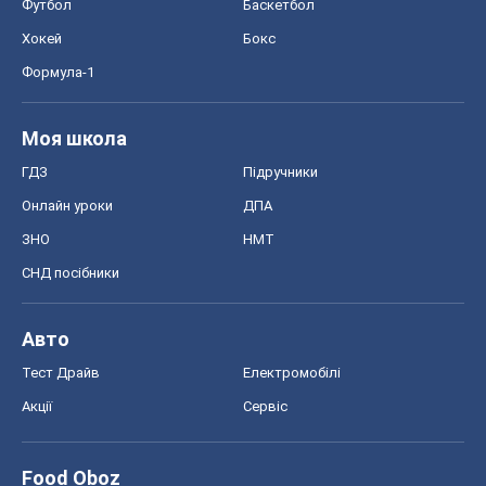
Авто
Тест Драйв
Електромобілі
Акції
Сервіс
Food Oboz
Рецепти
Напої
Дієти
Економіка
Ринки та компанії
Макроекономіка
MedOboz
Новини медицини
MAMACLUB