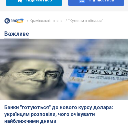
Банки "готуються" до нового курсу долара:
українцям розповіли, чого очікувати
найближчими днями
Яким буде курс валюти в обмінниках
6.08.2026 22:58
151,0 т.
Українцям обіцяють по 850 грн від
мобільних операторів: що не так з
цими повідомленнями
Як не потрапити в пастку шахраїв
6.08.2026 21:02
15,8 т.