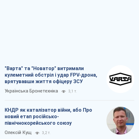
"Варта" та "Новатор" витримали
кулеметний обстріл і удар FPV-дрона,
врятувавши життя офіцеру ЗСУ
Українська Бронетехніка
3,1 т.
КНДР як каталізатор війни, або Про
новий етап російсько-
північнокорейського союзу
Олексій Кущ
3,2 т.