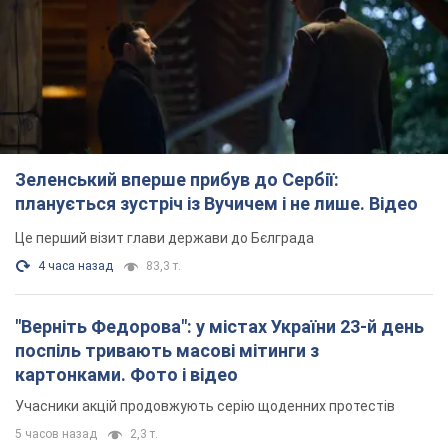
Зеленський вперше прибув до Сербії:
планується зустріч із Вучичем і не лише. Відео
Це перший візит глави держави до Бєлграда
4 часа назад
83,3 т.
"Верніть Федорова": у містах України 23-й день
поспіль тривають масові мітинги з
картонками. Фото і відео
Учасники акцій продовжують серію щоденних протестів
5 часов назад
2,3 т.