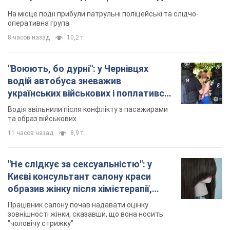
На місце події прибули патрульні поліцейські та слідчо-
оперативна група
8 часов назад
10,2 т.
"Воюють, бо дурні": у Чернівцях
водій автобуса зневажив
українських військових і поплатився.
Відео
Водія звільнили після конфлікту з пасажирами
та образ військових
11 часов назад
8,9 т.
"Не слідкує за сексуальністю": у
Києві консультант салону краси
образив жінку після хімієтерапії,
розгорівся скандал. Фото
Працівник салону почав надавати оцінку
зовнішності жінки, сказавши, що вона носить
"чоловічу стрижку"