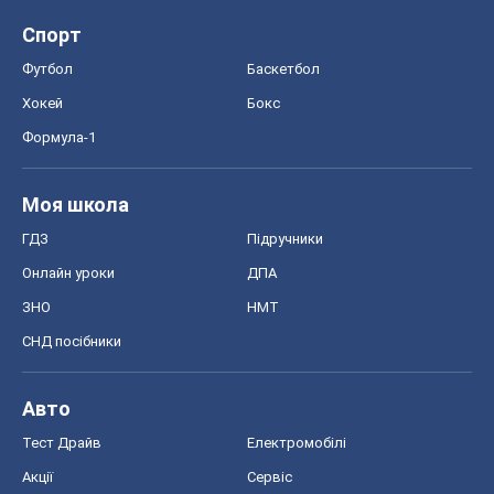
Спорт
Футбол
Баскетбол
Хокей
Бокс
Формула-1
Моя школа
ГДЗ
Підручники
Онлайн уроки
ДПА
ЗНО
НМТ
СНД посібники
Авто
Тест Драйв
Електромобілі
Акції
Сервіс