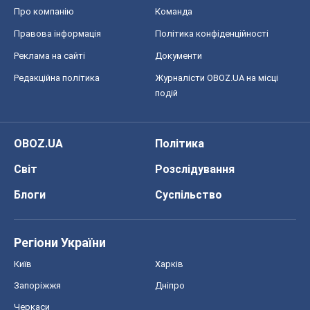
OBOZ.UA
Політика
Світ
Розслідування
Блоги
Суспільство
Регіони України
Київ
Харків
Запоріжжя
Дніпро
Черкаси
Спорт
Футбол
Баскетбол
Хокей
Бокс
Формула-1