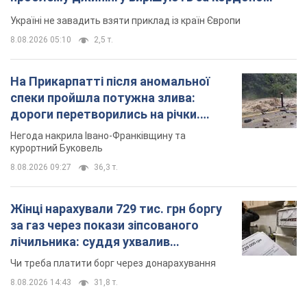
курортний Буковель
8.08.2026 09:27
36,3 т.
Жінці нарахували 729 тис. грн боргу
за газ через покази зіпсованого
лічильника: суддя ухвалив
неочікуване рішення
Чи треба платити борг через донарахування
8.08.2026 14:43
31,8 т.