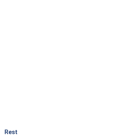
Rest
Думки
Збіг інтересів двох цинічних гравців чи
таємний план Трампа і Путіна?
Віктор Швець
11,6 т.