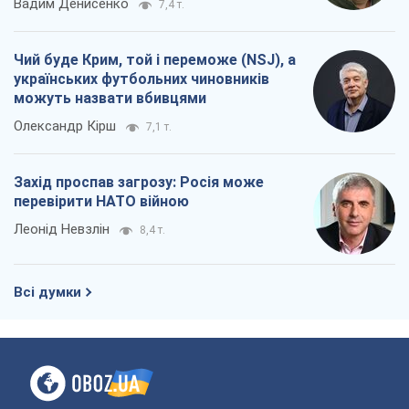
Захід проспав загрозу: Росія може
перевірити НАТО війною
Леонід Невзлін
8,4 т.
Всі думки
Про компанію
Команда
Правова інформація
Політика конфіденційності
Реклама на сайті
Документи
Редакційна політика
Журналісти OBOZ.UA на місці
подій