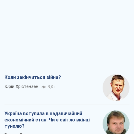
Коли закінчиться війна?
Юрій Хрістензен
9,0 т.
Україна вступила в надзвичайний
економічний стан. Чи є світло вкінці
тунелю?
Вадим Денисенко
7,4 т.
Чий буде Крим, той і переможе (NSJ), а
українських футбольних чиновників
можуть назвати вбивцями
Олександр Кірш
7,1 т.