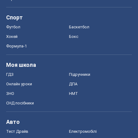
Моя школа
ГДЗ
Підручники
Онлайн уроки
ДПА
ЗНО
НМТ
СНД посібники
Авто
Тест Драйв
Електромобілі
Акції
Сервіс
Food Oboz
Рецепти
Напої
Дієти
Економіка