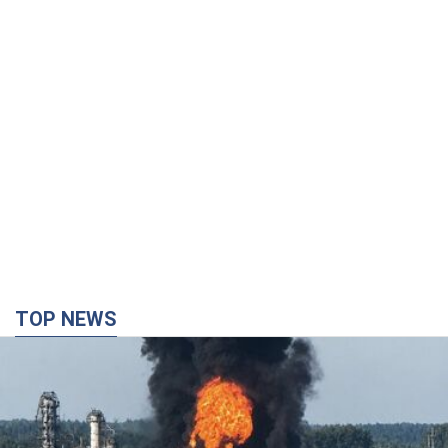
TOP NEWS
Росія стягнула під Москву три кола захисту
ППО: Зеленський пообіцяв "знаходити
технології" протидії