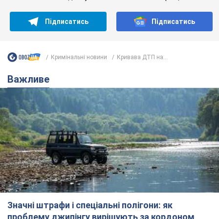
Значні штрафи і спеціальні полігони: як
проблему джипінгу вирішують за кордоном
Україні не завадить взяти приклад із країн Європи
8.08.2026 05:10
2,5 т.
На Прикарпатті після аномальної
спеки пройшла потужна злива:
дороги перетворились на річки.
Відео
Негода накрила Івано-Франківщину та