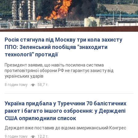
Президент заявив, що навіть посилена система
протиповітряної оборони РФ не гарантує захисту від
українських ударів
8 годин тому
58,7 т.
Україна придбала у Туреччини 70 балістичних
ракет і багато іншого озброєння: у Держдепі
США оприлюднили список
Держдеп вже поставив до відома американський Конгрес
9 годин тому
12,2 т.
"Нас почули на одне вухо": у містах України 24-й
день поспіль тривають мітинги на підтримку
Федорова. Фото і відео
Антиурядові виступи з вимогою повернути Федорова досі
тривають
9 годин тому
4,8 т.