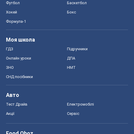
Футбол
Баскетбол
Хокей
Бокс
Формула-1
Моя школа
ГДЗ
Підручники
Онлайн уроки
ДПА
ЗНО
НМТ
СНД посібники
Авто
Тест Драйв
Електромобілі
Акції
Сервіс
Food Oboz