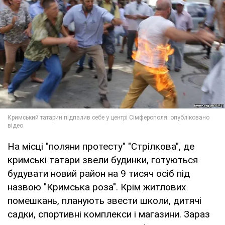
На місці "поляни протесту" "Стрілкова", де
кримські татари звели будинки, готуються
будувати новий район на 9 тисяч осіб під
назвою "Кримська роза". Крім житлових
помешкань, планують звести школи, дитячі
садки, спортивні комплекси і магазини. Зараз