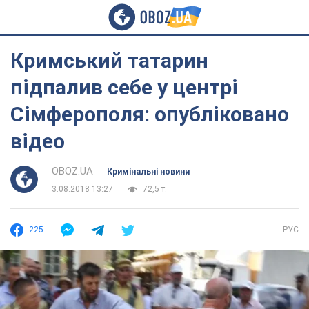
Кримський татарин
підпалив себе у центрі
Сімферополя: опубліковано
відео
OBOZ.UA
Кримінальні новини
3.08.2018 13:27
72,5 т.
225
РУС