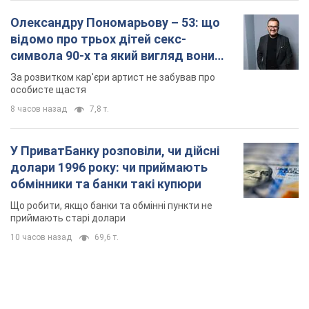
Олександру Пономарьову – 53: що
відомо про трьох дітей секс-
символа 90-х та який вигляд вони
мають
За розвитком кар'єри артист не забував про
особисте щастя
8 часов назад
7,8 т.
У ПриватБанку розповіли, чи дійсні
долари 1996 року: чи приймають
обмінники та банки такі купюри
Що робити, якщо банки та обмінні пункти не
приймають старі долари
10 часов назад
69,6 т.