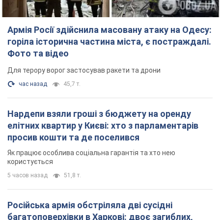
Армія Росії здійснила масовану атаку на Одесу:
горіла історична частина міста, є постраждалі.
Фото та відео
Для терору ворог застосував ракети та дрони
час назад
45,7 т.
Нардепи взяли гроші з бюджету на оренду
елітних квартир у Києві: хто з парламентарів
просив кошти та де поселився
Як працює особлива соціальна гарантія та хто нею
користується
5 часов назад
51,8 т.
Російська армія обстріляла дві сусідні
багатоповерхівки в Харкові: двоє загиблих,