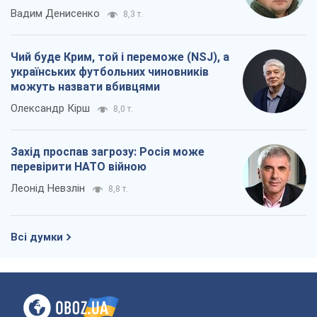
Вадим Денисенко
8,3 т.
Чий буде Крим, той і переможе (NSJ), а
українських футбольних чиновників
можуть назвати вбивцями
Олександр Кірш
8,0 т.
Захід проспав загрозу: Росія може
перевірити НАТО війною
Леонід Невзлін
8,8 т.
Всі думки