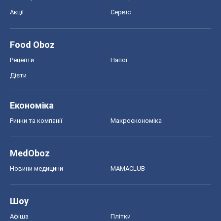
Акції
Сервіс
Food Oboz
Рецепти
Напої
Дієти
Економіка
Ринки та компанії
Макроекономіка
MedOboz
Новини медицини
MAMACLUB
Шоу
Афіша
Плітки