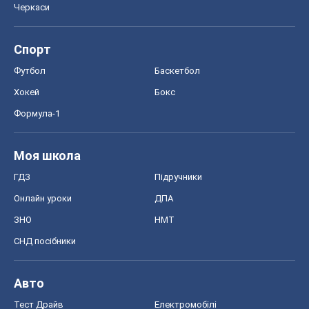
Черкаси
Спорт
Футбол
Баскетбол
Хокей
Бокс
Формула-1
Моя школа
ГДЗ
Підручники
Онлайн уроки
ДПА
ЗНО
НМТ
СНД посібники
Авто
Тест Драйв
Електромобілі