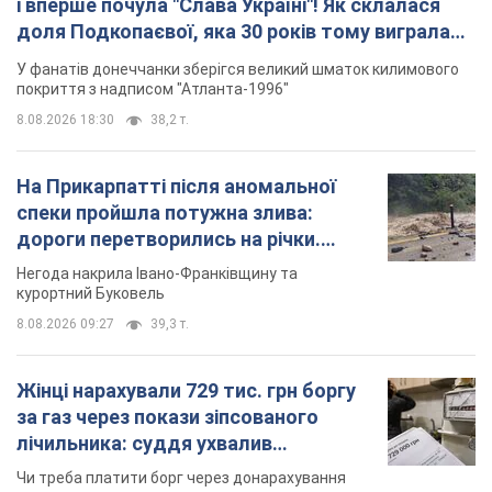
і вперше почула "Слава Україні"! Як склалася
доля Подкопаєвої, яка 30 років тому виграла
"золото" Олімпіади
У фанатів донеччанки зберігся великий шматок килимового
покриття з надписом "Атланта-1996"
8.08.2026 18:30
38,2 т.
На Прикарпатті після аномальної
спеки пройшла потужна злива:
дороги перетворились на річки.
Відео
Негода накрила Івано-Франківщину та
курортний Буковель
8.08.2026 09:27
39,3 т.
Жінці нарахували 729 тис. грн боргу
за газ через покази зіпсованого
лічильника: суддя ухвалив
неочікуване рішення
Чи треба платити борг через донарахування