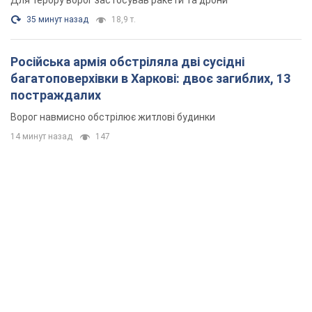
Для терору ворог застосував ракети та дрони
35 минут назад
18,9 т.
Російська армія обстріляла дві сусідні
багатоповерхівки в Харкові: двоє загиблих, 13
постраждалих
Ворог навмисно обстрілює житлові будинки
14 минут назад
147