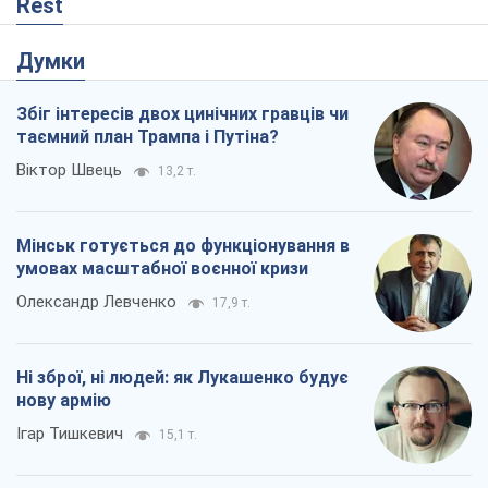
Rest
Думки
Збіг інтересів двох цинічних гравців чи
таємний план Трампа і Путіна?
Віктор Швець
13,2 т.
Мінськ готується до функціонування в
умовах масштабної воєнної кризи
Олександр Левченко
17,9 т.
Ні зброї, ні людей: як Лукашенко будує
нову армію
Ігар Тишкевич
15,1 т.