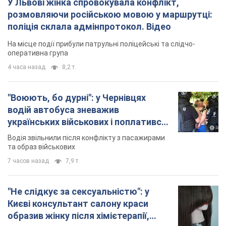
У Львові жінка спровокувала конфлікт,
розмовляючи російською мовою у маршрутці:
поліція склала адмінпротокол. Відео
На місце події прибули патрульні поліцейські та слідчо-
оперативна група
4 часа назад
8,2 т.
"Воюють, бо дурні": у Чернівцях
водій автобуса зневажив
українських військових і поплатився.
Відео
Водія звільнили після конфлікту з пасажирами
та образ військових
7 часов назад
7,9 т.
"Не слідкує за сексуальністю": у
Києві консультант салону краси
образив жінку після хімієтерапії,