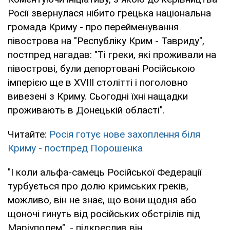
Росії звернулася нібито грецька національна
громада Криму - про перейменування
півострова на "Республіку Крим - Тавриду",
постпред нагадав: "Ті греки, які проживали на
півострові, були депортовані Російською
імперією ще в XVIII столітті і поголовно
вивезені з Криму. Сьогодні їхні нащадки
проживають в Донецькій області".
Читайте:
Росія готує нове захоплення біля
Криму - постпред Порошенка
"І коли альфа-самець Російської Федерації
турбується про долю кримських греків,
можливо, він не знає, що вони щодня або
щоночі гинуть від російських обстрілів під
Маріуполем", - підкреслив він.