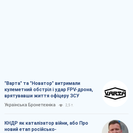
"Варта" та "Новатор" витримали
кулеметний обстріл і удар FPV-дрона,
врятувавши життя офіцеру ЗСУ
Українська Бронетехніка
2,5 т.
КНДР як каталізатор війни, або Про
новий етап російсько-