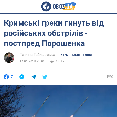
Кримські греки гинуть від
російських обстрілів -
постпред Порошенка
Тетяна Гайжевська
Кримінальні новини
14.06.2018 21:01
18,3 т.
7
РУС