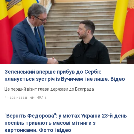
Зеленський вперше прибув до Сербії:
планується зустріч із Вучичем і не лише. Відео
Це перший візит глави держави до Бєлграда
4 часа назад
49,1 т.
"Верніть Федорова": у містах України 23-й день
поспіль тривають масові мітинги з
картонками. Фото і відео