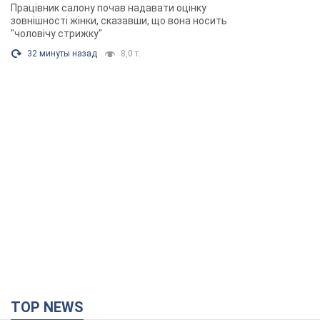
розгорівся скандал. Фото
Працівник салону почав надавати оцінку
зовнішності жінки, сказавши, що вона носить
"чоловічу стрижку"
32 минуты назад
8,0 т.
TOP NEWS