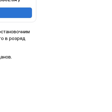
постановочним
го в розряд
анов.