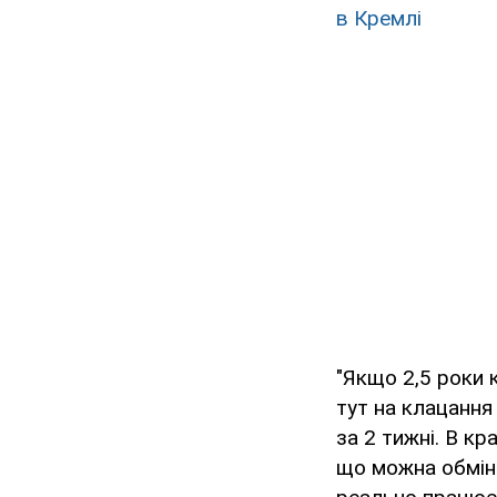
в Кремлі
"Якщо 2,5 роки 
тут на клацання
за 2 тижні. В кр
що можна обміню