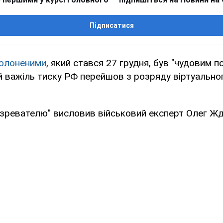
Підписатися
полоненими
, який стався 27 грудня, був "чудовим 
й важіль тиску РФ перейшов з розряду віртуально
озревателю" висловив військовий експерт Олег Жд