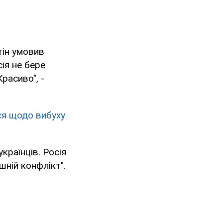
тін умовив
ія не бере
расиво", -
ся щодо вибуху
українців. Росія
шній конфлікт".