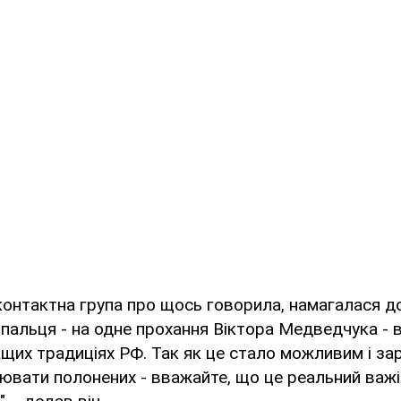
контактна група про щось говорила, намагалася д
 пальця - на одне прохання Віктора Медведчука - 
ащих традиціях РФ. Так як це стало можливим і зара
вати полонених - вважайте, що це реальний важі