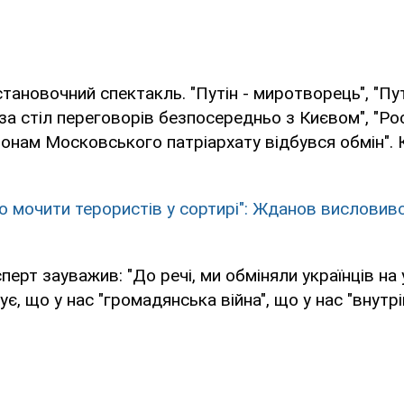
тановочний спектакль. "Путін - миротворець", "Пу
 за стіл переговорів безпосередньо з Києвом", "Рос
тронам Московського патріархату відбувся обмін". К
о мочити терористів у сортирі": Жданов висловив
перт зауважив: "До речі, ми обміняли українців на 
ує, що у нас "громадянська війна", що у нас "внутрі