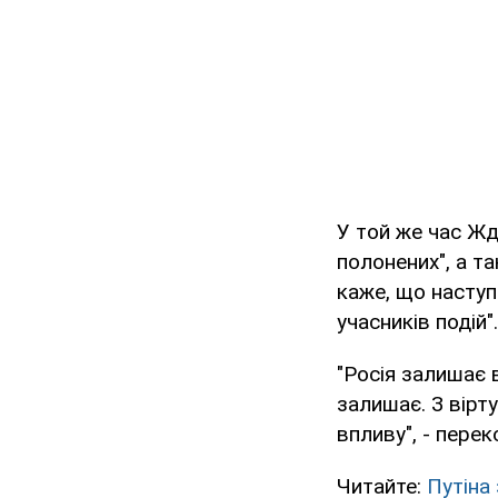
У той же час Жд
полонених", а т
каже, що наступ
учасників подій".
"Росія залишає 
залишає. З вірт
впливу", - пере
Читайте:
Путіна