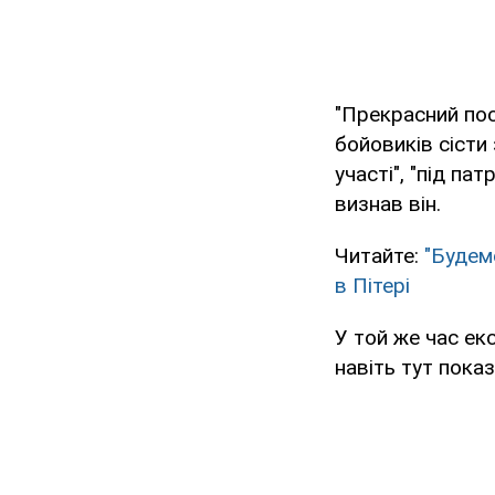
"Прекрасний пос
бойовиків сісти
участі", "під па
визнав він.
Читайте:
"Будем
в Пітері
У той же час екс
навіть тут показ