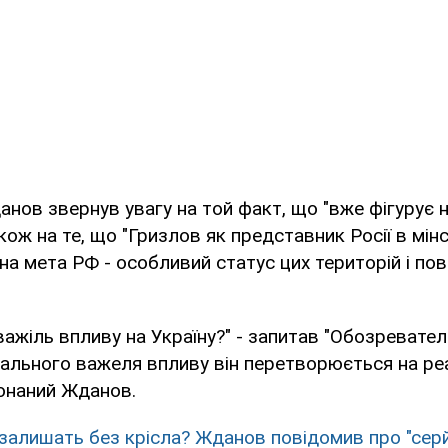
анов звернув увагу на той факт, що "вже фігурує 
акож на те, що "Гризлов як представник Росії в мі
на мета РФ - особливий статус цих територій і повн
важіль впливу на Україну?" - запитав "Обозревател
уального важеля впливу він перетворюється на ре
конаний Жданов.
 залишать без крісла? Жданов повідомив про "сер