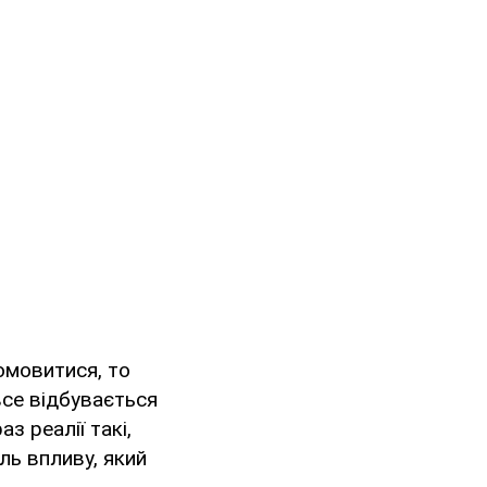
омовитися, то
все відбувається
з реалії такі,
ль впливу, який