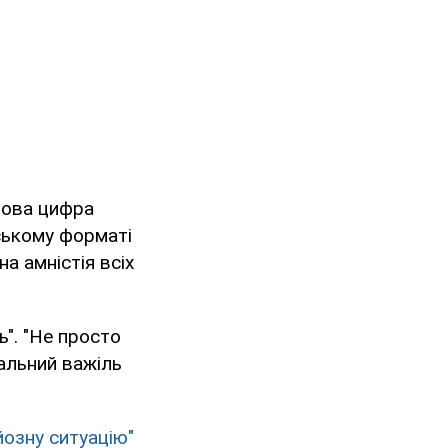
нова цифра
нському форматі
а амністія всіх
ь". "Не просто
альний важіль
йозну ситуацію"