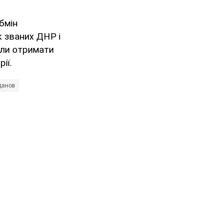
бмін
к званих ДНР і
ули отримати
ії.
данов