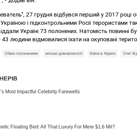
 - додав він.
еватель", 27 грудня відбувся перший у 2017 році о
Україною і підконтрольними Росії терористами та
іддали Україні 73 полонених. Натомість повинні б
е 43 людини відмовилися їхати на окуповані територ
Обмін полоненими
мінські домовленості
Війна в Україні
Олег Ж