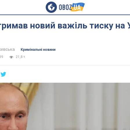
римав новий важіль тиску на У
жевська
Кримінальні новини
39
21,8 т.