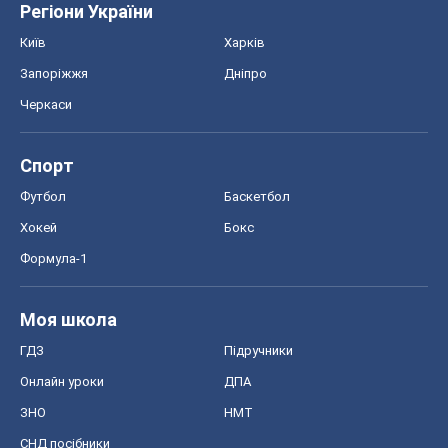
Регіони України
Київ
Харків
Запоріжжя
Дніпро
Черкаси
Спорт
Футбол
Баскетбол
Хокей
Бокс
Формула-1
Моя школа
ГДЗ
Підручники
Онлайн уроки
ДПА
ЗНО
НМТ
СНД посібники