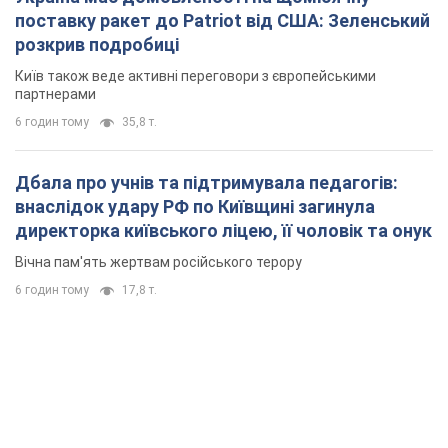
поставку ракет до Patriot від США: Зеленський
розкрив подробиці
Київ також веде активні переговори з європейськими
партнерами
6 годин тому
35,8 т.
Дбала про учнів та підтримувала педагогів:
внаслідок удару РФ по Київщині загинула
директорка київського ліцею, її чоловік та онук
Вічна пам'ять жертвам російського терору
6 годин тому
17,8 т.