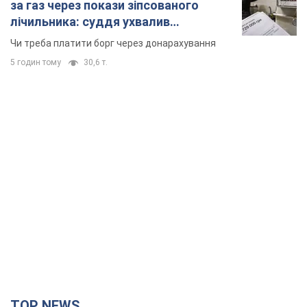
за газ через покази зіпсованого
лічильника: суддя ухвалив
неочікуване рішення
Чи треба платити борг через донарахування
5 годин тому
30,6 т.
TOP NEWS