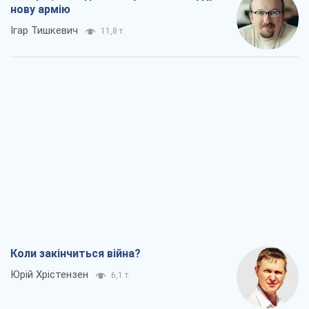
нову армію
Ігар Тишкевич
11,8 т.
Коли закінчиться війна?
Юрій Хрістензен
6,1 т.