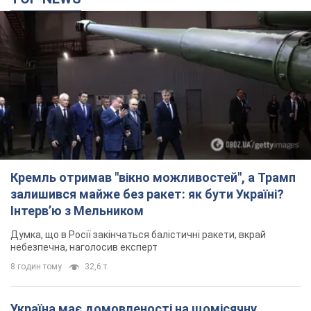
Кремль отримав "вікно можливостей", а Трамп
залишився майже без ракет: як бути Україні?
Інтерв’ю з Мельником
Думка, що в Росії закінчаться балістичні ракети, вкрай
небезпечна, наголосив експерт
8 годин тому
32,6 т.
Україна має домовленості на щомісячну