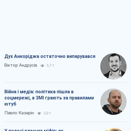
Віктор Андрусів
5,7 т.
Війна і медіа: політика пішла в
соцмережі, а ЗМІ грають за правилами
ютуб
Павло Казарін
3,0 т.
У полоні власних міфів: як
Костянтинівка стала головною
ідеологічною пасткою для російських
окупантів
Дмитро Снєгирьов
6,3 т.
Рекрутинг: оновлений і, схоже,
корисний ворожий досвід, або
Діалектика вибагливого боягузтва