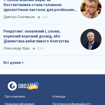
Олександр Кірш
5,3 т.
Всі думки
Про компанію
Команда
Правова інформація
Політика конфіденційності
Реклама на сайті
Документи
Редакційна політика
Журналісти OBOZ.UA на місці
подій
OBOZ.UA
Політика
Світ
Розслідування