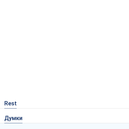
Rest
Думки
Український парадокс, або Чому у
Путіна нічого не вийшло з Україною
Віталій Портников
17,2 т.
Москва висуває претензії Пекіну:
дружба перетворюється на залежність
Росії від Китаю