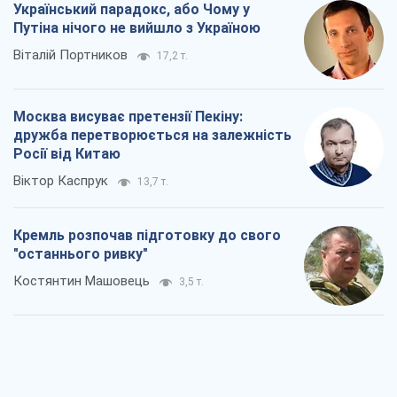
Віктор Каспрук
13,7 т.
Кремль розпочав підготовку до свого
"останнього ривку"
Костянтин Машовець
3,5 т.
Дух Анкоріджа остаточно випарувався