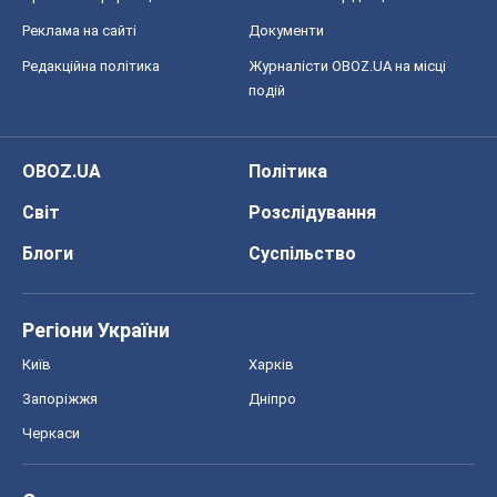
Блоги
Суспільство
Регіони України
Київ
Харків
Запоріжжя
Дніпро
Черкаси
Спорт
Футбол
Баскетбол
Хокей
Бокс
Формула-1
Моя школа
ГДЗ
Підручники