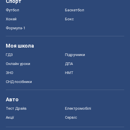
Онлайн уроки
ДПА
ЗНО
НМТ
СНД посібники
Авто
Тест Драйв
Електромобілі
Акції
Сервіс
Food Oboz
Рецепти
Напої
Дієти
Економіка
Ринки та компанії
Макроекономіка