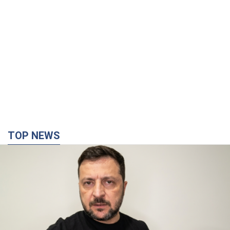
TOP NEWS
"Війна буде все більш відчутною в Росії":
Зеленський про наслідки нових ударів по
Україні, важливі звіти й атаки по об'єктах
ворога. Відео
Понад 300 тисяч сімей в Одесі та області залишалися без
електрики