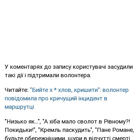
У коментарях до запису користувачі засудили
такі дії і підтримали волонтера.
Читайте:
"Бийте х * хлов, кришити": волонтер
повідомила про кричущий інцидент в
маршрутці
"Низько як...", "А хіба мало сволот в Рівному?!
Покидьки!", "Кремль паскудить", "Пане Романе,
будьте обережнішими, щури в відчутті смерті