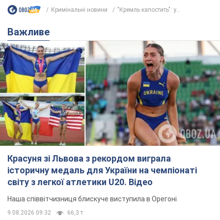
Красуня зі Львова з рекордом виграла
історичну медаль для України на чемпіонаті
світу з легкої атлетики U20. Відео
Наша співвітчизниця блискуче виступила в Орегоні
9.08.2026 09:32
66,3 т.
Брітні Спірс зізналася в уколах краси
і показала наслідки невдалої
косметології: ходила так майже
місяць
Помітний наслідок процедури зберігався
близько чотирьох тижнів
9.08.2026 13:19
3,4 т.