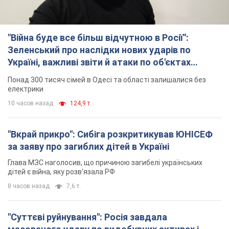
10 часов назад
124,9 т.
"Вкрай прикро": Сибіга розкритикував ЮНІСЕФ
за заяву про загиблих дітей в Україні
Глава МЗС наголосив, що причиною загибелі українських
дітей є війна, яку розв'язала РФ
8 часов назад
7,6 т.
"Суттєві руйнування": Росія завдала
масованого удару по видобувних активах і
буровому майданчику "Укрнафти"
Проти видобувної інфраструктури ворог застосував десятки
БПЛА
8 часов назад
5,9 т.