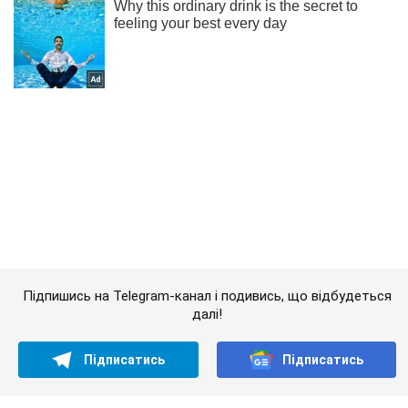
Підпишись на Telegram-канал і подивись, що відбудеться
далі!
Підписатись
Підписатись
Кримінальні новини
"Кремль капостить": у...
Важливе