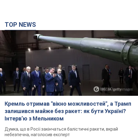
Кремль отримав "вікно можливостей", а Трамп
залишився майже без ракет: як бути Україні?
Інтерв’ю з Мельником
Думка, що в Росії закінчаться балістичні ракети, вкрай
небезпечна, наголосив експерт
8 часов назад
32,6 т.
Україна має домовленості на щомісячну
поставку ракет до Patriot від США: Зеленський
розкрив подробиці
Київ також веде активні переговори з європейськими
партнерами