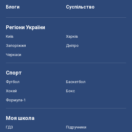
Спорт
Футбол
Баскетбол
Хокей
Бокс
Формула-1
Моя школа
ГДЗ
Підручники
Онлайн уроки
ДПА
ЗНО
НМТ
СНД посібники
Авто
Тест Драйв
Електромобілі