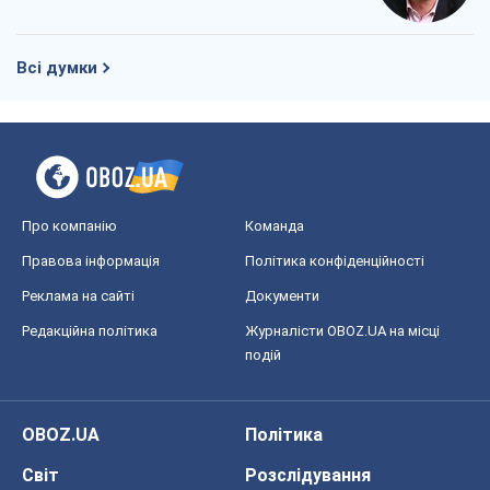
Про компанію
Команда
Правова інформація
Політика конфіденційності
Реклама на сайті
Документи
Редакційна політика
Журналісти OBOZ.UA на місці
подій
OBOZ.UA
Політика
Світ
Розслідування
Блоги
Суспільство
Регіони України
Київ
Харків
Запоріжжя
Дніпро
Черкаси