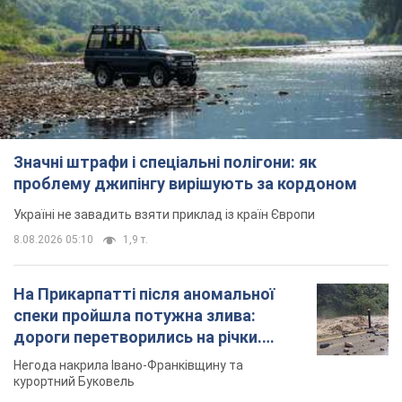
проблему джипінгу вирішують за кордоном
Україні не завадить взяти приклад із країн Європи
8.08.2026 05:10
1,9 т.
На Прикарпатті після аномальної
спеки пройшла потужна злива:
дороги перетворились на річки.
Відео
Негода накрила Івано-Франківщину та
курортний Буковель
10 часов назад
22,8 т.
Жінці нарахували 729 тис. грн боргу
за газ через покази зіпсованого
лічильника: суддя ухвалив
неочікуване рішення
Чи треба платити борг через донарахування
5 часов назад
30,6 т.