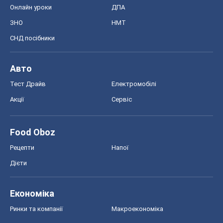
Акції
Сервіс
Food Oboz
Рецепти
Напої
Дієти
Економіка
Ринки та компанії
Макроекономіка
MedOboz
Новини медицини
MAMACLUB
Шоу
Афіша
Плітки
Краса
Мода