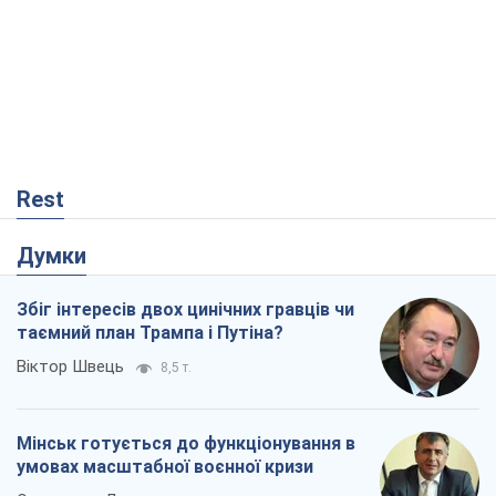
Думки
Збіг інтересів двох цинічних гравців чи
таємний план Трампа і Путіна?
Віктор Швець
8,5 т.
Мінськ готується до функціонування в
умовах масштабної воєнної кризи
Олександр Левченко
14,3 т.
Ні зброї, ні людей: як Лукашенко будує
нову армію
Ігар Тишкевич
11,8 т.