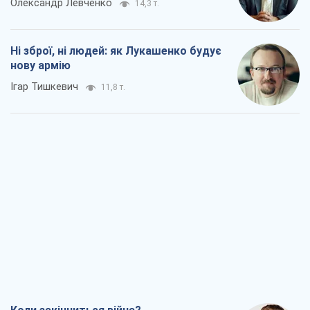
Коли закінчиться війна?
Юрій Хрістензен
6,1 т.
Україна вступила в надзвичайний
економічний стан. Чи є світло вкінці
тунелю?
Вадим Денисенко
5,2 т.