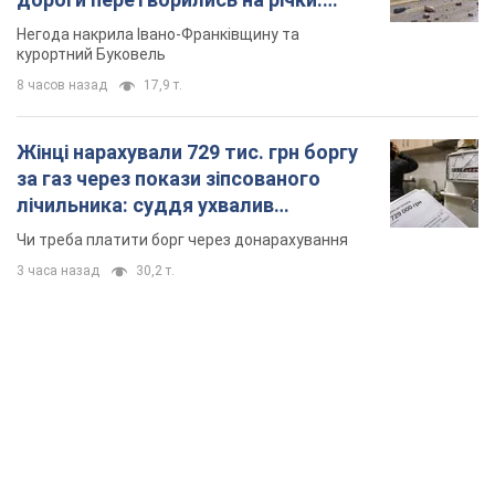
Відео
Негода накрила Івано-Франківщину та
курортний Буковель
8 часов назад
17,9 т.
Жінці нарахували 729 тис. грн боргу
за газ через покази зіпсованого
лічильника: суддя ухвалив
неочікуване рішення
Чи треба платити борг через донарахування
3 часа назад
30,2 т.