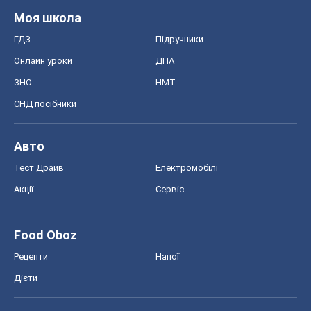
Моя школа
ГДЗ
Підручники
Онлайн уроки
ДПА
ЗНО
НМТ
СНД посібники
Авто
Тест Драйв
Електромобілі
Акції
Сервіс
Food Oboz
Рецепти
Напої
Дієти