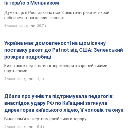
Інтерв’ю з Мельником
Думка, що в Росії закінчаться балістичні ракети, вкрай
небезпечна, наголосив експерт
6 часов назад
30,7 т.
Україна має домовленості на щомісячну
поставку ракет до Patriot від США: Зеленський
розкрив подробиці
Київ також веде активні переговори з європейськими
партнерами
3 часа назад
14,1 т.
Дбала про учнів та підтримувала педагогів:
внаслідок удару РФ по Київщині загинула
директорка київського ліцею, її чоловік та онук
Вічна пам'ять жертвам російського терору
4 часа назад
15,4 т.