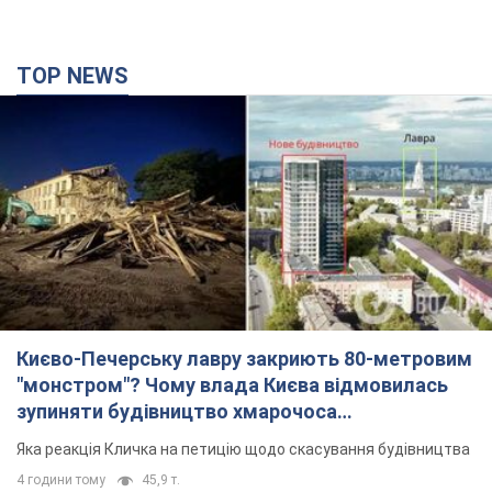
TOP NEWS
Києво-Печерську лавру закриють 80-метровим
"монстром"? Чому влада Києва відмовилась
зупиняти будівництво хмарочоса
"московського вірянина"
Яка реакція Кличка на петицію щодо скасування будівництва
4 години тому
45,9 т.