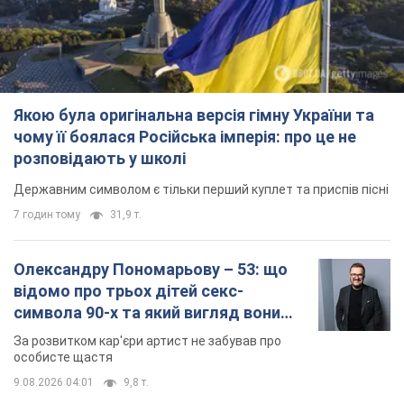
Якою була оригінальна версія гімну України та
чому її боялася Російська імперія: про це не
розповідають у школі
Державним символом є тільки перший куплет та приспів пісні
7 годин тому
31,9 т.
Олександру Пономарьову – 53: що
відомо про трьох дітей секс-
символа 90-х та який вигляд вони
мають
За розвитком кар'єри артист не забував про
особисте щастя
9.08.2026 04:01
9,8 т.