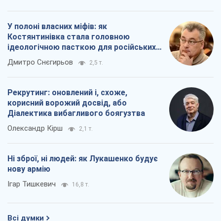
У полоні власних міфів: як
Костянтинівка стала головною
ідеологічною пасткою для російських
окупантів
Дмитро Снєгирьов
2,5 т.
Рекрутинг: оновлений і, схоже,
корисний ворожий досвід, або
Діалектика вибагливого боягузтва
Олександр Кірш
2,1 т.
Ні зброї, ні людей: як Лукашенко будує
нову армію
Ігар Тишкевич
16,8 т.
Всі думки