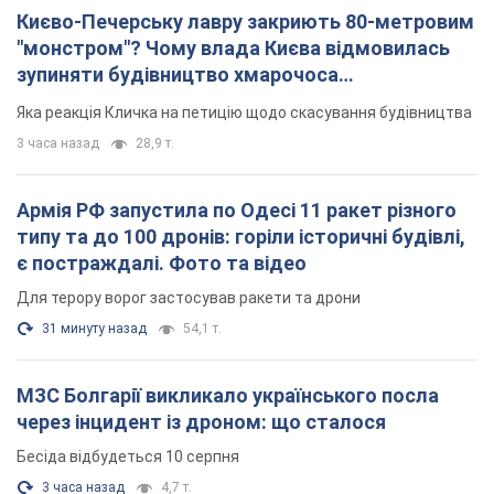
Києво-Печерську лавру закриють 80-метровим
"монстром"? Чому влада Києва відмовилась
зупиняти будівництво хмарочоса
"московського вірянина"
Яка реакція Кличка на петицію щодо скасування будівництва
3 часа назад
28,9 т.
Армія РФ запустила по Одесі 11 ракет різного
типу та до 100 дронів: горіли історичні будівлі,
є постраждалі. Фото та відео
Для терору ворог застосував ракети та дрони
31 минуту назад
54,1 т.
МЗС Болгарії викликало українського посла
через інцидент із дроном: що сталося
Бесіда відбудеться 10 серпня
3 часа назад
4,7 т.