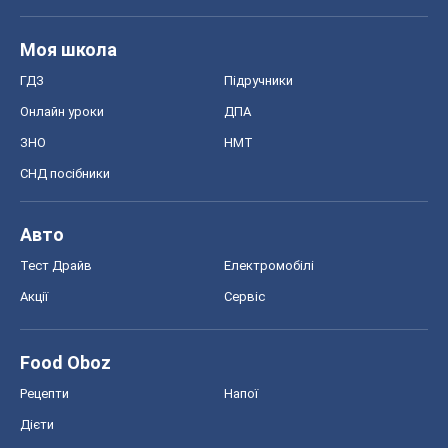
Моя школа
ГДЗ
Підручники
Онлайн уроки
ДПА
ЗНО
НМТ
СНД посібники
Авто
Тест Драйв
Електромобілі
Акції
Сервіс
Food Oboz
Рецепти
Напої
Дієти