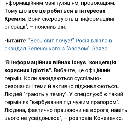
інформаційним маніпуляціям, провокаціям.
Тому що
все це робиться в інтересах
Кремля.
Вони скеровують ці інформаційні
операції", – пояснив він.
Читайте:
"Весь світ почув!" Росія влізла в
скандал Зеленського з "Азовом". Заява
"В інформаційних війнах існує "концепція
корисних ідіотів".
Вибачте, це офіційний
термін. Коли закидаються суспільно-
резонансні теми й активно підживлюються...
Людей "грають у темну". У спецслужб є такий
термін як "вербування під чужим прапором".
Людина, фактично працюючи на ворога, навіть
цього не усвідомлює", – розповів Кочевенко.