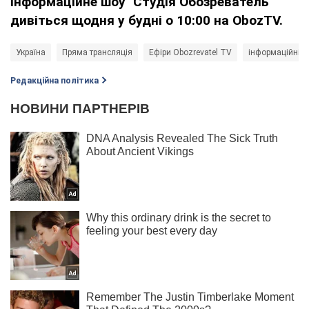
Інформаційне шоу "Студія Обозреватель"
дивіться щодня у будні о 10:00 на
ObozTV
.
Україна
Пряма трансляція
Ефіри Obozrevatel TV
інформаційні а
Редакційна політика