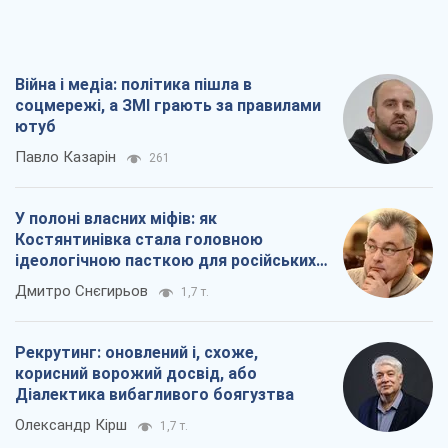
Війна і медіа: політика пішла в
соцмережі, а ЗМІ грають за правилами
ютуб
Павло Казарін
261
У полоні власних міфів: як
Костянтинівка стала головною
ідеологічною пасткою для російських
окупантів
Дмитро Снєгирьов
1,7 т.
Рекрутинг: оновлений і, схоже,
корисний ворожий досвід, або
Діалектика вибагливого боягузтва
Олександр Кірш
1,7 т.