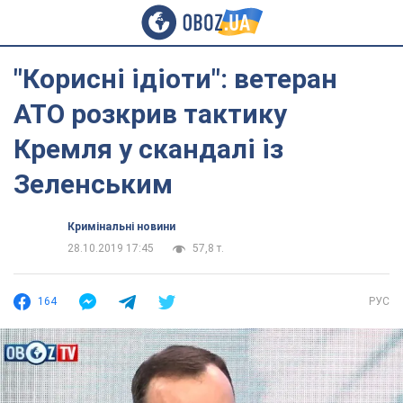
"Корисні ідіоти": ветеран
АТО розкрив тактику
Кремля у скандалі із
Зеленським
Кримінальні новини
28.10.2019 17:45
57,8 т.
164
РУС