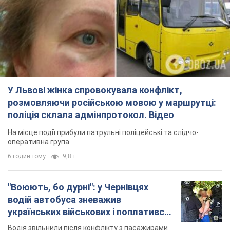
У Львові жінка спровокувала конфлікт,
розмовляючи російською мовою у маршрутці:
поліція склала адмінпротокол. Відео
На місце події прибули патрульні поліцейські та слідчо-
оперативна група
6 годин тому
9,8 т.
"Воюють, бо дурні": у Чернівцях
водій автобуса зневажив
українських військових і поплатився.
Відео
Водія звільнили після конфлікту з пасажирами