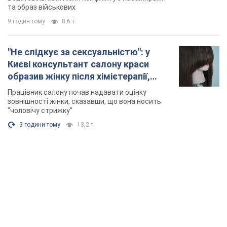
та образ військових
9 годин тому
8,6 т.
"Не слідкує за сексуальністю": у
Києві консультант салону краси
образив жінку після хімієтерапії,
розгорівся скандал. Фото
Працівник салону почав надавати оцінку
зовнішності жінки, сказавши, що вона носить
"чоловічу стрижку"
3 години тому
13,2 т.