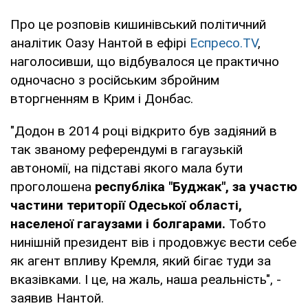
Про це розповів кишинівський політичний
аналітик Оазу Нантой в ефірі
Еспресо.TV
,
наголосивши, що відбувалося це практично
одночасно з російським збройним
вторгненням в Крим і Донбас.
"Додон в 2014 році відкрито був задіяний в
так званому референдумі в гагаузькій
автономії, на підставі якого мала бути
проголошена
республіка "Буджак
", за участю
частини території Одеської області,
населеної гагаузами і болгарами.
Тобто
нинішній президент вів і продовжує вести себе
як агент впливу Кремля, який бігає туди за
вказівками. І це, на жаль, наша реальність", -
заявив Нантой.