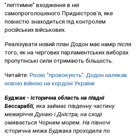
"легітимне" входження в неї
самопроголошеного Придністров'я, яке
повністю знаходиться під контролем
російських військових.
Реалізувати новий план Додон має намір після
того, як на чергових парламентських виборах
пропутінські сили отримають більшість.
Читайте:
Росію "провокують": Додон налякав
новою війною на кордоні України
Буджак - історична область на півдні
Бессарабії,
яка займає південну частину
межиріччя Дунаю і Дністра, на сході
омивається Чорним морем. На півночі
історична межа Буджака проходила по