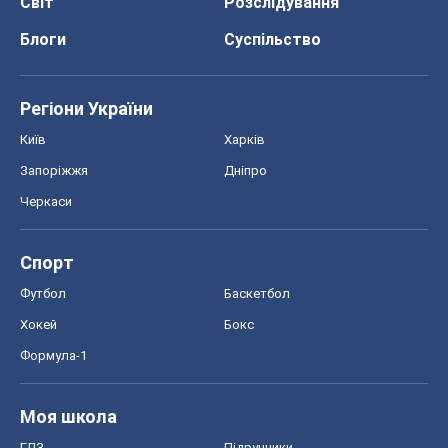
Світ
Розслідування
Блоги
Суспільство
Регіони України
Київ
Харків
Запоріжжя
Дніпро
Черкаси
Спорт
Футбол
Баскетбол
Хокей
Бокс
Формула-1
Моя школа
ГДЗ
Підручники