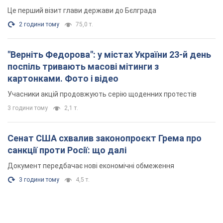
Це перший візит глави держави до Бєлграда
2 години тому
75,0 т.
"Верніть Федорова": у містах України 23-й день
поспіль тривають масові мітинги з
картонками. Фото і відео
Учасники акцій продовжують серію щоденних протестів
3 години тому
2,1 т.
Сенат США схвалив законопроєкт Грема про
санкції проти Росії: що далі
Документ передбачає нові економічні обмеження
3 години тому
4,5 т.