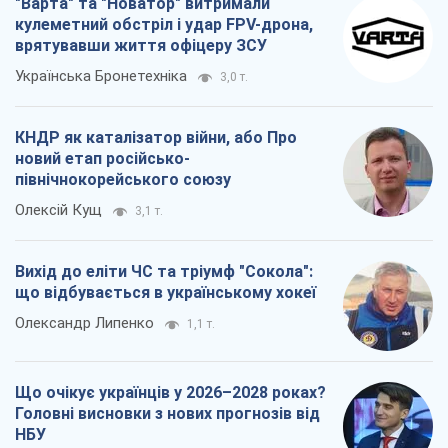
"Варта" та "Новатор" витримали
кулеметний обстріл і удар FPV-дрона,
врятувавши життя офіцеру ЗСУ
Українська Бронетехніка
3,0 т.
КНДР як каталізатор війни, або Про
новий етап російсько-
північнокорейського союзу
Олексій Кущ
3,1 т.
Вихід до еліти ЧС та тріумф "Сокола":
що відбувається в українському хокеї
Олександр Липенко
1,1 т.
Що очікує українців у 2026–2028 роках?
Головні висновки з нових прогнозів від
НБУ