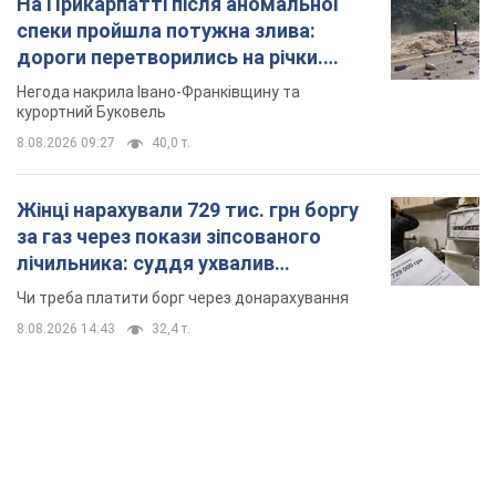
На Прикарпатті після аномальної
спеки пройшла потужна злива:
дороги перетворились на річки.
Відео
Негода накрила Івано-Франківщину та
курортний Буковель
8.08.2026 09:27
40,0 т.
Жінці нарахували 729 тис. грн боргу
за газ через покази зіпсованого
лічильника: суддя ухвалив
неочікуване рішення
Чи треба платити борг через донарахування
8.08.2026 14:43
32,4 т.