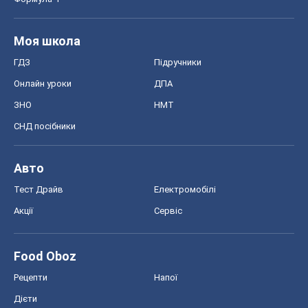
Моя школа
ГДЗ
Підручники
Онлайн уроки
ДПА
ЗНО
НМТ
СНД посібники
Авто
Тест Драйв
Електромобілі
Акції
Сервіс
Food Oboz
Рецепти
Напої
Дієти