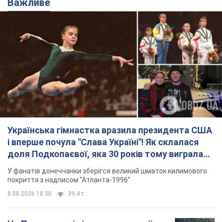
Важливе
Українська гімнастка вразила президента США
і вперше почула "Слава Україні"! Як склалася
доля Подкопаєвої, яка 30 років тому виграла
"золото" Олімпіади
У фанатів донеччанки зберігся великий шматок килимового
покриття з надписом "Атланта-1996"
8.08.2026 18:30
39,4 т.