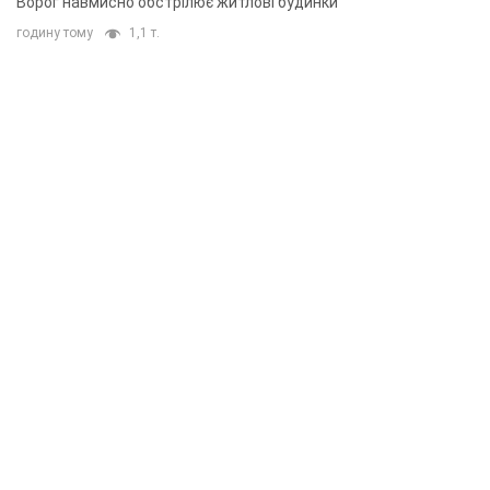
Ворог навмисно обстрілює житлові будинки
годину тому
1,1 т.