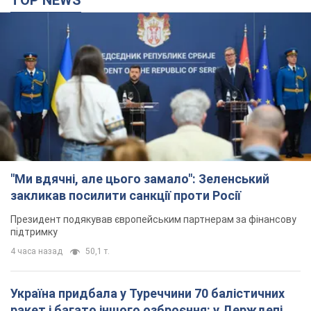
TOP NEWS
"Ми вдячні, але цього замало": Зеленський
закликав посилити санкції проти Росії
Президент подякував європейським партнерам за фінансову
підтримку
4 часа назад
50,1 т.
Україна придбала у Туреччини 70 балістичних
ракет і багато іншого озброєння: у Держдепі