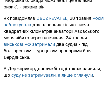
"Морська блокада можлива. І це великий
ризик", - заявив він.
Як повідомляв
OBOZREVATEL
, 20 травня
Росія
заблокувала
для плавання кілька тисяч
квадратних кілометрів акваторії Азовського
моря нібито через навчання. 24 травня
військові РФ затримали
два судна - під
болгарським і турецьким прапорами біля
Бердянська.
У Держприкордонслужбі тоді також заявили,
що
суду не затримували, а лише оглянули
.