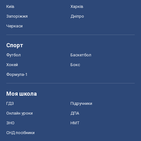
Київ
Харків
Запоріжжя
Дніпро
Черкаси
Спорт
Футбол
Баскетбол
Хокей
Бокс
Формула-1
Моя школа
ГДЗ
Підручники
Онлайн уроки
ДПА
ЗНО
НМТ
СНД посібники