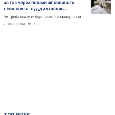
за газ через покази зіпсованого
лічильника: суддя ухвалив
неочікуване рішення
Чи треба платити борг через донарахування
7 часов назад
31,0 т.