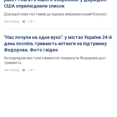
США оприлюднили список
Держдеп вже поставив до відома американський Конгрес
час назад
1,8 т.
"Нас почули на одне вухо": у містах України 24-й
день поспіль тривають мітинги на підтримку
Федорова. Фото і відео
Антиурядові виступи з вимогою повернути Федорова досі
тривають
час назад
1,0 т.