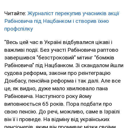
Читайте:
Журналіст перекупив учасників акції
Рабіновича під Нацбанком і створив їхню
профспілку
"Весь цей час в Україні відбувалися цікаві і
важливі події. Без участі Рабіновича раптово
завершився "безстроковий" мітинг "бомжів
Рабіновича" під Нацбанком. Зі скандалом йшли
судова реформа, закони про реінтеграцію
Донбасу, пенсійна реформа і так далі. Але все
це, як видно, дуже мало хвилювало пана
Рабіновича. Наступного року йому
виповнюється 65 років. Пора подбати про
свою пенсію. До речі, можливо, саме в Ізраїлі
він її і проведе. На відміну від українських
пенсіонерів, яким він промиває мізки своїми