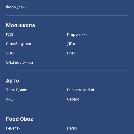
Формула-1
Моя школа
ГДЗ
Підручники
Онлайн уроки
ДПА
ЗНО
НМТ
СНД посібники
Авто
Тест Драйв
Електромобілі
Акції
Сервіс
Food Oboz
Рецепти
Напої