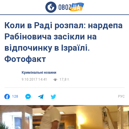
Коли в Раді розпал: нардепа
Рабіновича засікли на
відпочинку в Ізраїлі.
Фотофакт
Кримінальні новини
9.10.2017 14:41
17,8 т.
128
РУС