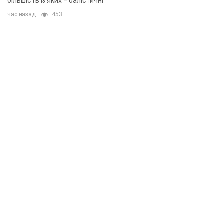
більшість із яких – балістичні
час назад
453