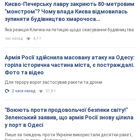
Києво-Печерську лавру закриють 80-метровим
"монстром"? Чому влада Києва відмовилась
зупиняти будівництво хмарочоса
"московського вірянина"
Яка реакція Кличка на петицію щодо скасування будівництва
час назад
4,1 т.
Армія Росії здійснила масовану атаку на Одесу:
горіла історична частина міста, є постраждалі.
Фото та відео
Для терору ворог застосував ракети та дрони
2 часа назад
51,8 т.
"Воюють проти продовольчої безпеки світу!"
Зеленський заявив, що армія Росії знову цілила
у порт в Одесі
Лише за тиждень проти України використали десятки ракет,