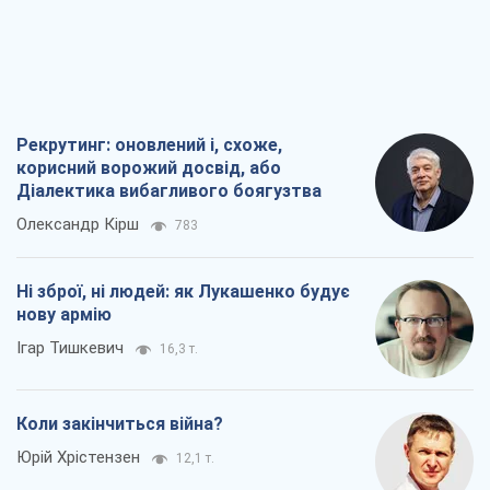
Рекрутинг: оновлений і, схоже,
корисний ворожий досвід, або
Діалектика вибагливого боягузтва
Олександр Кірш
783
Ні зброї, ні людей: як Лукашенко будує
нову армію
Ігар Тишкевич
16,3 т.
Коли закінчиться війна?
Юрій Хрістензен
12,1 т.