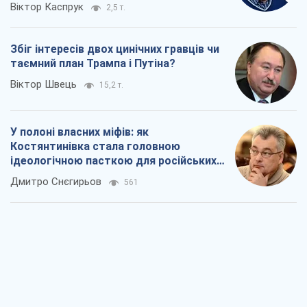
Віктор Каспрук
2,5 т.
Збіг інтересів двох цинічних гравців чи
таємний план Трампа і Путіна?
Віктор Швець
15,2 т.
У полоні власних міфів: як
Костянтинівка стала головною
ідеологічною пасткою для російських
окупантів
Дмитро Снєгирьов
561