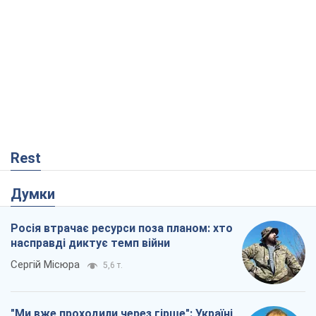
Rest
Думки
Росія втрачає ресурси поза планом: хто
насправді диктує темп війни
Сергій Місюра
5,6 т.
"Ми вже проходили через гірше": Україні