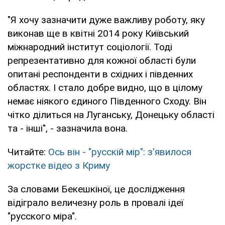
"Я хочу зазначити дуже важливу роботу, яку
виконав ще в квітні 2014 року Київський
міжнародний інститут соціології. Тоді
репрезентативно для кожної області були
опитані респонденти в східних і південних
областях. І стало добре видно, що в цілому
немає ніякого єдиного Південного Сходу. Він
чітко ділиться на Луганську, Донецьку області
та - інші", - зазначила вона.
Читайте:
Ось він - "русскій мір": з'явилося
жорстке відео з Криму
За словами Бекешкіної, це дослідження
відіграло величезну роль в провалі ідеї
"русского міра".