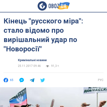
Кінець "русского міра":
стало відомо про
вирішальний удар по
"Новоросії"
Кримінальні новини
25.11.2017 09:46
91,3 т.
65
РУС