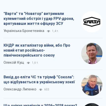
"Варта" та "Новатор" витримали
кулеметний обстріл і удар FPV-дрона,
врятувавши життя офіцеру ЗСУ
Українська Бронетехніка
1,4 т.
КНДР як каталізатор війни, або Про
новий етап російсько-
північнокорейського союзу
Олексій Кущ
1,6 т.
Вихід до еліти ЧС та тріумф "Сокола":
що відбувається в українському хокеї
Олександр Липенко
603
Що очікує українців у 2026–2028 роках?