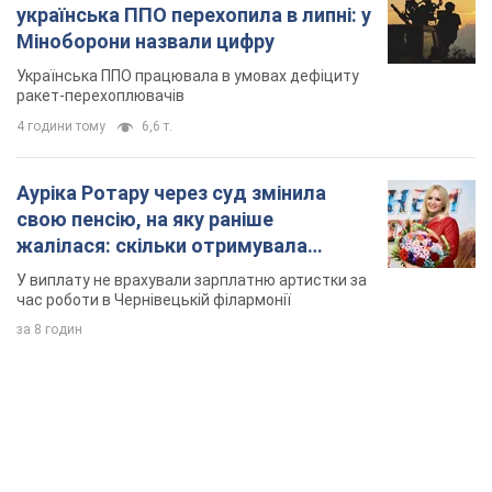
українська ППО перехопила в липні: у
Міноборони назвали цифру
Українська ППО працювала в умовах дефіциту
ракет-перехоплювачів
4 години тому
6,6 т.
Ауріка Ротару через суд змінила
свою пенсію, на яку раніше
жалілася: скільки отримувала
співачка
У виплату не врахували зарплатню артистки за
час роботи в Чернівецькій філармонії
за 8 годин