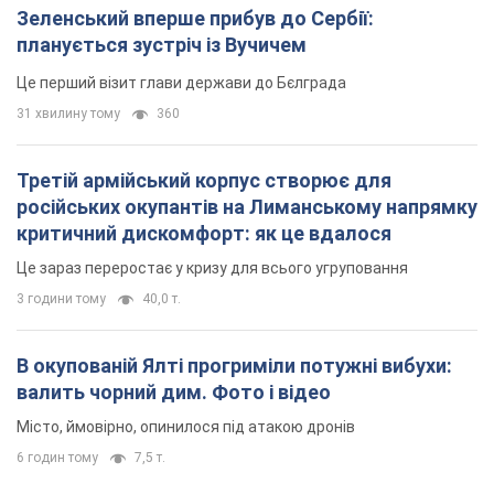
Зеленський вперше прибув до Сербії:
планується зустріч із Вучичем
Це перший візит глави держави до Бєлграда
31 хвилину тому
360
Третій армійський корпус створює для
російських окупантів на Лиманському напрямку
критичний дискомфорт: як це вдалося
Це зараз переростає у кризу для всього угруповання
3 години тому
40,0 т.
В окупованій Ялті прогриміли потужні вибухи:
валить чорний дим. Фото і відео
Місто, ймовірно, опинилося під атакою дронів
6 годин тому
7,5 т.