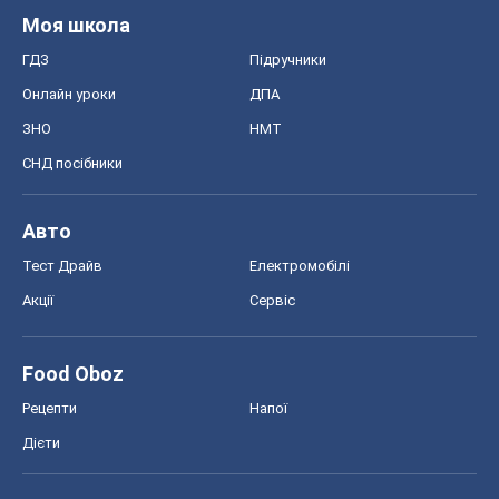
Моя школа
ГДЗ
Підручники
Онлайн уроки
ДПА
ЗНО
НМТ
СНД посібники
Авто
Тест Драйв
Електромобілі
Акції
Сервіс
Food Oboz
Рецепти
Напої
Дієти