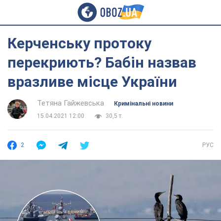
Керченську протоку
перекриють? Бабін назвав
вразливе місце України
Тетяна Гайжевська
Кримінальні новини
15.04.2021 12:00
30,5 т.
2
РУС