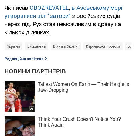
Як писав
OBOZREVATEL
,
в Азовському морі
утворилися цілі "затори"
з російських судів
через лід. Рух став неможливим відразу на
кількох ділянках.
Україна
Ексклюзив
Війна в Україні
Керченська протока
Бори
Редакційна політика