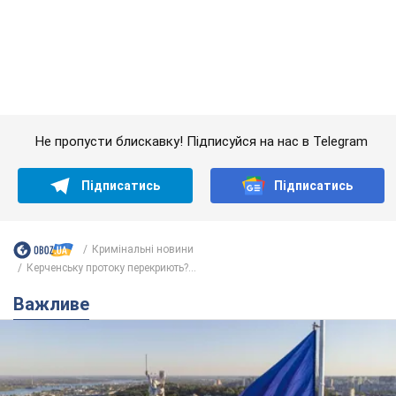
Кримінальні новини
Керченську протоку перекриють?...
Важливе
Якою була оригінальна версія гімну України та
чому її боялася Російська імперія: про це не
розповідають у школі
Державним символом є тільки перший куплет та приспів пісні