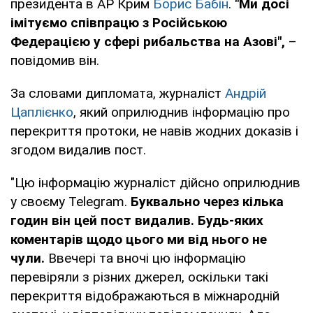
президента в АР Крим
Борис Бабін
.
"Ми досі
імітуємо співпрацю з Російською
Федерацією у сфері рибальства на Азові",
–
повідомив він.
За словами дипломата, журналіст
Андрій
Цаплієнко
, який оприлюднив інформацію про
перекриття протоки, не навів жодних доказів і
згодом видалив пост.
"Цю інформацію журналіст дійсно оприлюднив
у своєму Telegram.
Буквально через кілька
годин він цей пост видалив. Будь-яких
коментарів щодо цього ми від нього не
чули.
Ввечері та вночі цю інформацію
перевіряли з різних джерел, оскільки такі
перекриття відображаються в міжнародній