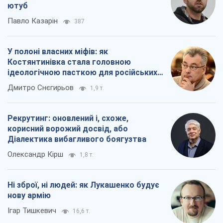
Діалектика вибагливого боягузтва
Олександр Кірш
1,8 т.
Ні зброї, ні людей: як Лукашенко будує
нову армію
Ігар Тишкевич
16,6 т.
Всі думки
Про компанію
Команда
Правова інформація
Політика конфіденційності
Реклама на сайті
Документи