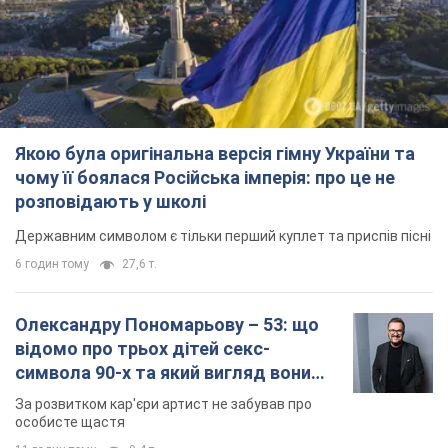
6 годин тому
27,6 т.
Олександру Пономарьову – 53: що
відомо про трьох дітей секс-
символа 90-х та який вигляд вони
мають
За розвитком кар'єри артист не забував про
особисте щастя
11 годин тому
9,4 т.
У ПриватБанку розповіли, чи дійсні
долари 1996 року: чи приймають
обмінники та банки такі купюри
Що робити, якщо банки та обмінні пункти не
приймають старі долари
9.08.2026 02:20
84,1 т.