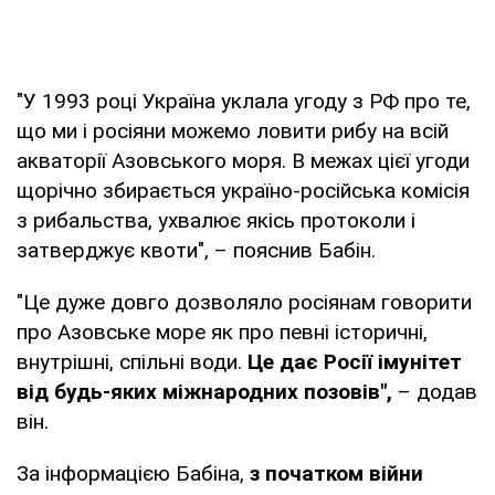
"У 1993 році Україна уклала угоду з РФ про те,
що ми і росіяни можемо ловити рибу на всій
акваторії Азовського моря. В межах цієї угоди
щорічно збирається україно-російська комісія
з рибальства, ухвалює якісь протоколи і
затверджує квоти", – пояснив Бабін.
"Це дуже довго дозволяло росіянам говорити
про Азовське море як про певні історичні,
внутрішні, спільні води.
Це дає Росії імунітет
від будь-яких міжнародних позовів",
– додав
він.
За інформацією Бабіна,
з початком війни