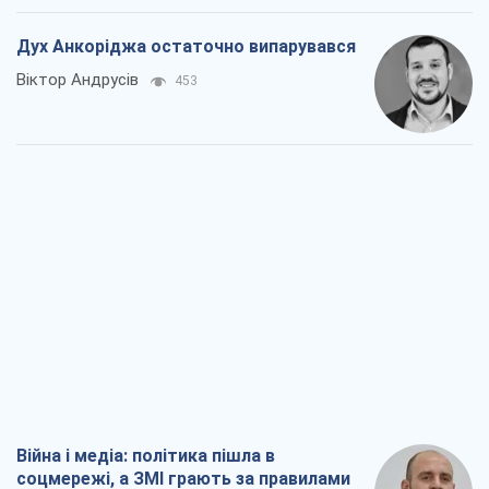
Війна і медіа: політика пішла в
соцмережі, а ЗМІ грають за правилами
ютуб
Павло Казарін
387
У полоні власних міфів: як
Костянтинівка стала головною
ідеологічною пасткою для російських
окупантів
Дмитро Снєгирьов
1,9 т.
Рекрутинг: оновлений і, схоже,
корисний ворожий досвід, або