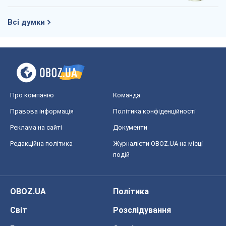
Редакційна політика
Журналісти OBOZ.UA на місці
подій
OBOZ.UA
Політика
Світ
Розслідування
Блоги
Суспільство
Регіони України
Київ
Харків
Запоріжжя
Дніпро
Черкаси
Спорт
Футбол
Баскетбол