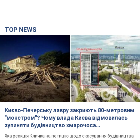
Києво-Печерську лавру закриють 80-метровим
"монстром"? Чому влада Києва відмовилась
зупиняти будівництво хмарочоса
"московського вірянина"
Яка реакція Кличка на петицію щодо скасування будівництва
3 години тому
34,7 т.
Армія РФ запустила по Одесі 11 ракет різного
типу та до 100 дронів: горіли історичні будівлі,
є постраждалі. Фото та відео
Для терору ворог застосував ракети та дрони
годину тому
54,6 т.
МЗС Болгарії викликало українського посла