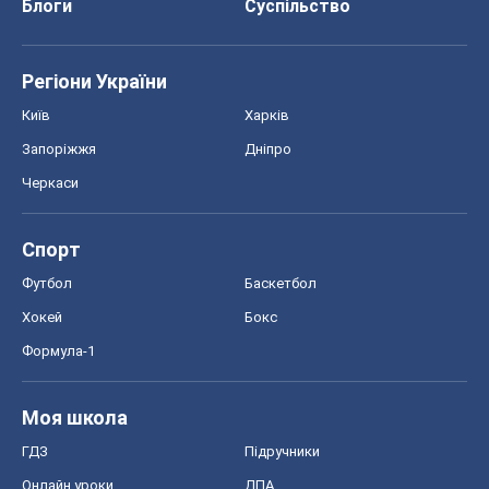
Хокей
Бокс
Формула-1
Моя школа
ГДЗ
Підручники
Онлайн уроки
ДПА
ЗНО
НМТ
СНД посібники
Авто
Тест Драйв
Електромобілі
Акції
Сервіс
Food Oboz