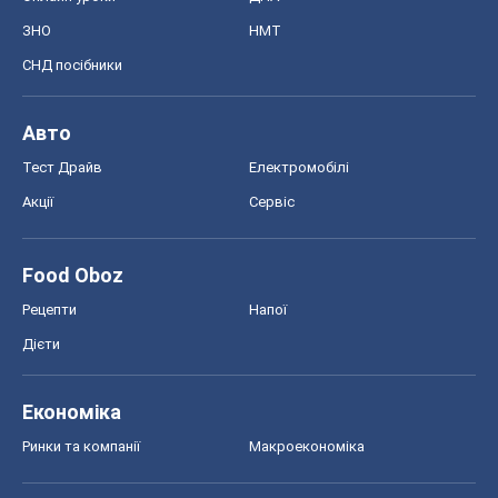
Рецепти
Напої
Дієти
Економіка
Ринки та компанії
Макроекономіка
MedOboz
Новини медицини
MAMACLUB
Шоу
Афіша
Плітки
Краса
Мода
Жіночий журнал