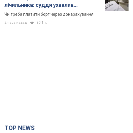
лічильника: суддя ухвалив
неочікуване рішення
Чи треба платити борг через донарахування
2 часа назад
30,1 т.
TOP NEWS