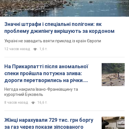
Значні штрафи і спеціальні полігони: як
проблему джипінгу вирішують за кордоном
Україні не завадить взяти приклад із країн Європи
12 часов назад
1,6 т.
На Прикарпатті після аномальної
спеки пройшла потужна злива:
дороги перетворились на річки.
Відео
Негода накрила Івано-Франківщину та
курортний Буковель
8 часов назад
16,6 т.
Жінці нарахували 729 тис. грн боргу
за газ через покази зіпсованого