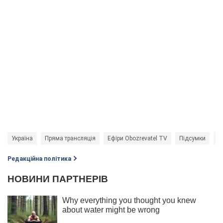
Україна
Пряма трансляція
Ефіри Obozrevatel TV
Підсумки
м
Редакційна політика