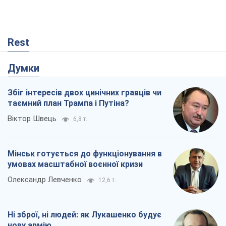
Rest
Думки
Збіг інтересів двох цинічних гравців чи
таємний план Трампа і Путіна?
Віктор Швець
6,8 т.
Мінськ готується до функціонування в
умовах масштабної воєнної кризи
Олександр Левченко
12,6 т.
Ні зброї, ні людей: як Лукашенко будує
нову армію