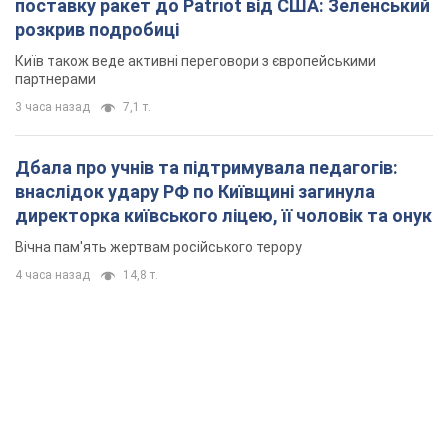
поставку ракет до Patriot від США: Зеленський
розкрив подробиці
Київ також веде активні переговори з європейськими
партнерами
3 часа назад
7,1 т.
Дбала про учнів та підтримувала педагогів:
внаслідок удару РФ по Київщині загинула
директорка київського ліцею, її чоловік та онук
Вічна пам'ять жертвам російського терору
4 часа назад
14,8 т.