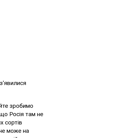
 з'явилися
айте зробимо
кщо Росія там не
х сортів
 не може на