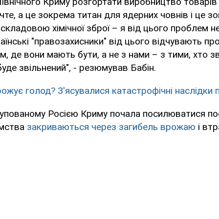
івнічного Криму розгортати виробництво товарів
чте, а це зокрема титан для ядерних човнів і це з
 складовою хімічної зброї – я від цього проблем не
аїнські "правозахисники" від цього відчувають пр
м, де вони мають бути, а не з нами – з тими, хто з
 буде звільнений", - резюмував Бабін.
рожує голод? З'ясувалися катастрофічні наслідки 
упованому Росією Криму почала посилюватися пос
ємства
закриваються через загибель врожаю
і втр