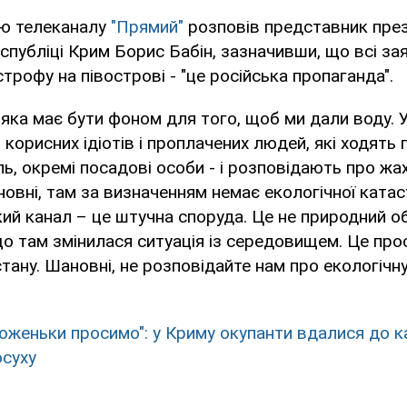
'ю телеканалу
"Прямий"
розповів представник през
спубліці Крим Борис Бабін, зазначивши, що всі за
трофу на півострові - "це російська пропаганда".
 яка має бути фоном для того, щоб ми дали воду. 
 корисних ідіотів і проплачених людей, які ходять п
аль, окремі посадові особи - і розповідають про жа
овні, там за визначенням немає екологічної ката
ий канал – це штучна споруда. Це не природний об
що там змінилася ситуація із середовищем. Це пр
тану. Шановні, не розповідайте нам про екологічну
Боженьки просимо": у Криму окупанти вдалися до 
осуху