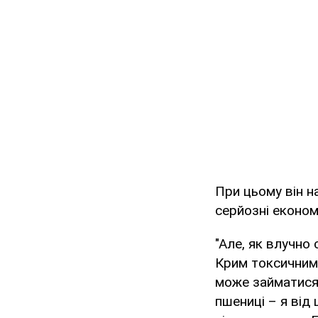
При цьому він н
серйозні економ
"Але, як влучно
Крим токсичним 
може займатися
пшениці – я від