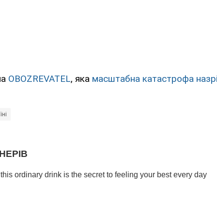
на
OBOZREVATEL
, яка
масштабна катастрофа назр
їні