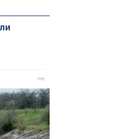
али
РУС