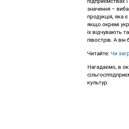
підприємствах П
значення – виба
продукція, яка є
якщо окремі укр
їх відчувають та
півострів. А він
Читайте:
Чи заг
Нагадаємо, в ок
сільгосппідпри
культур.