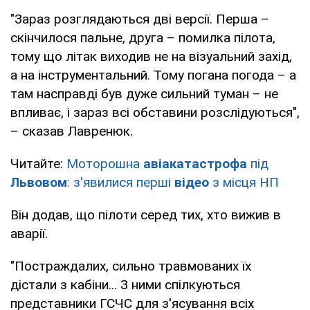
"Зараз розглядаються дві версії. Перша –
скінчилося пальне, друга – помилка пілота,
тому що літак виходив не на візуальний захід,
а на інструментальний. Тому погана погода – а
там насправді був дуже сильний туман – не
впливає, і зараз всі обставини розслідуються",
– сказав Лавренюк.
Читайте:
Моторошна
авіакатастрофа
під
Львовом
: з'явилися перші
відео
з місця НП
Він додав, що пілоти серед тих, хто вижив в
аварії.
"Постраждалих, сильно травмованих їх
дістали з кабіни... З ними спілкуються
представники ГСЧС для з'ясування всіх