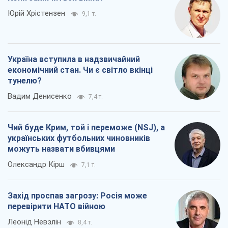
Юрій Хрістензен
9,1 т.
Україна вступила в надзвичайний
економічний стан. Чи є світло вкінці
тунелю?
Вадим Денисенко
7,4 т.
Чий буде Крим, той і переможе (NSJ), а
українських футбольних чиновників
можуть назвати вбивцями
Олександр Кірш
7,1 т.
Захід проспав загрозу: Росія може
перевірити НАТО війною
Леонід Невзлін
8,4 т.