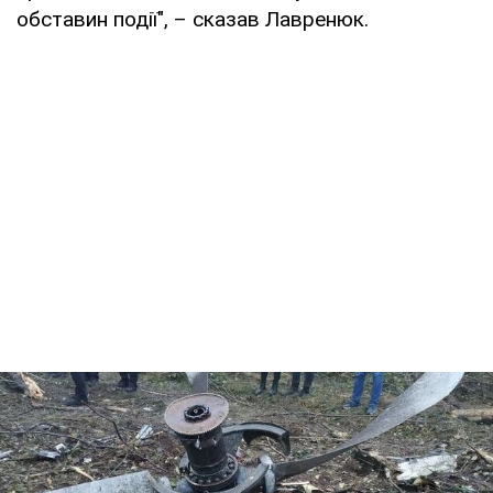
обставин події", – сказав Лавренюк.