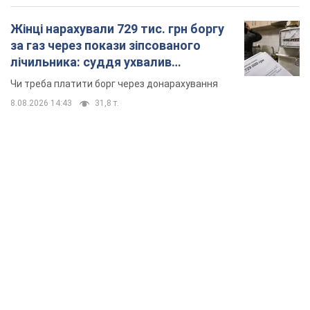
Жінці нарахували 729 тис. грн боргу
за газ через покази зіпсованого
лічильника: суддя ухвалив
неочікуване рішення
Чи треба платити борг через донарахування
8.08.2026 14:43
31,8 т.