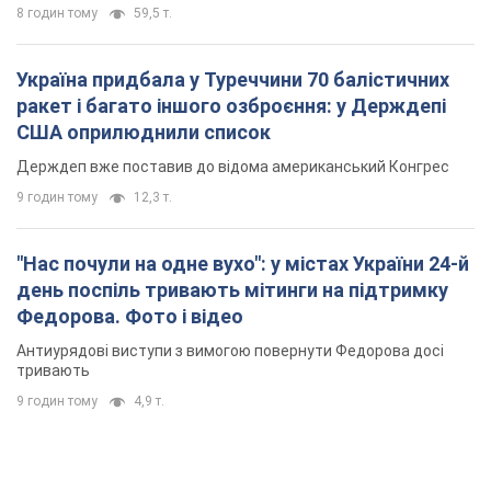
8 годин тому
59,5 т.
Україна придбала у Туреччини 70 балістичних
ракет і багато іншого озброєння: у Держдепі
США оприлюднили список
Держдеп вже поставив до відома американський Конгрес
9 годин тому
12,3 т.
"Нас почули на одне вухо": у містах України 24-й
день поспіль тривають мітинги на підтримку
Федорова. Фото і відео
Антиурядові виступи з вимогою повернути Федорова досі
тривають
9 годин тому
4,9 т.