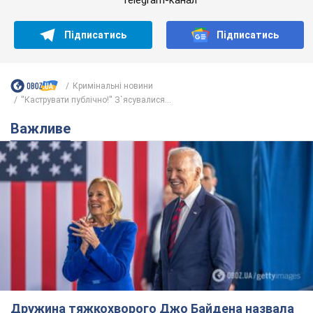
Telegram-канал
Підписатись
Підписатись
Кримінальні новини
''Каструвати публічно!'' З`ясувалися...
Важливе
Дружина тяжкохворого Джо Байдена назвала