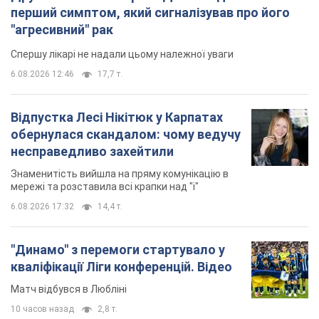
перший симптом, який сигналізував про його
"агресивний" рак
Спершу лікарі не надали цьому належної уваги
6.08.2026 12:46
17,7 т.
Відпустка Лесі Нікітюк у Карпатах
обернулася скандалом: чому ведучу
несправедливо захейтили
Знаменитість вийшла на пряму комунікацію в
мережі та розставила всі крапки над "і"
6.08.2026 17:32
14,4 т.
"Динамо" з перемоги стартувало у
кваліфікації Ліги конференцій. Відео
Матч відбувся в Любліні
10 часов назад
2,8 т.