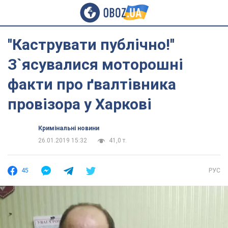
''Каструвати публічно!''
З`ясувалися моторошні
факти про ґвалтівника
провізора у Харкові
Кримінальні новини
26.01.2019 15:32
41,0 т.
45
РУС