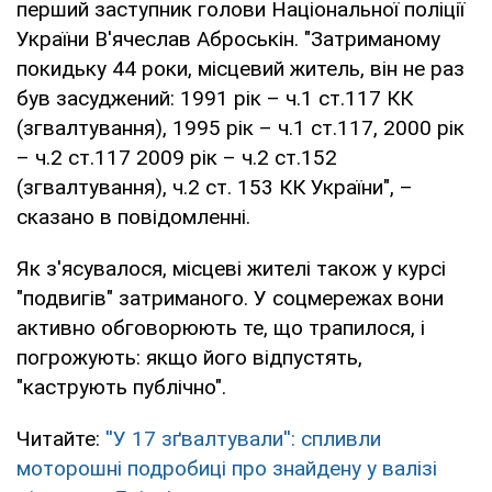
перший заступник голови Національної поліції
України В'ячеслав Аброськін. "Затриманому
покидьку 44 роки, місцевий житель, він не раз
був засуджений: 1991 рік – ч.1 ст.117 КК
(згвалтування), 1995 рік – ч.1 ст.117, 2000 рік
– ч.2 ст.117 2009 рік – ч.2 ст.152
(згвалтування), ч.2 ст. 153 КК України", –
сказано в повідомленні.
Як з'ясувалося, місцеві жителі також у курсі
"подвигів" затриманого. У соцмережах вони
активно обговорюють те, що трапилося, і
погрожують: якщо його відпустять,
"каструють публічно".
Читайте:
''У 17 зґвалтували'': спливли
моторошні подробиці про знайдену у валізі