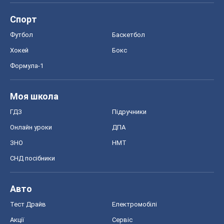
Спорт
Футбол
Баскетбол
Хокей
Бокс
Формула-1
Моя школа
ГДЗ
Підручники
Онлайн уроки
ДПА
ЗНО
НМТ
СНД посібники
Авто
Тест Драйв
Електромобілі
Акції
Сервіс