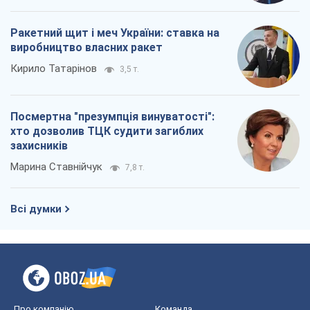
Ракетний щит і меч України: ставка на
виробництво власних ракет
Кирило Татарінов
3,5 т.
Посмертна "презумпція винуватості":
хто дозволив ТЦК судити загиблих
захисників
Марина Ставнійчук
7,8 т.
Всі думки
Про компанію
Команда