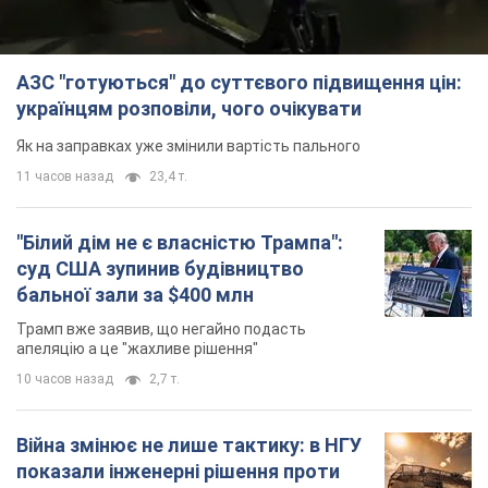
АЗС "готуються" до суттєвого підвищення цін:
українцям розповіли, чого очікувати
Як на заправках уже змінили вартість пального
11 часов назад
23,4 т.
"Білий дім не є власністю Трампа":
суд США зупинив будівництво
бальної зали за $400 млн
Трамп вже заявив, що негайно подасть
апеляцію а це "жахливе рішення"
10 часов назад
2,7 т.
Війна змінює не лише тактику: в НГУ
показали інженерні рішення проти