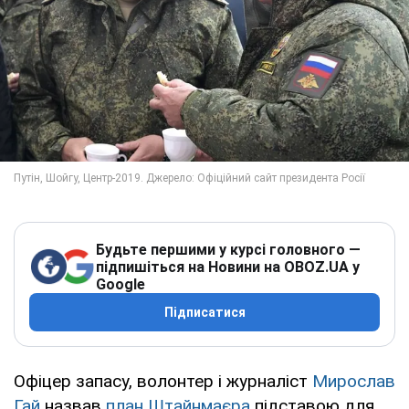
Будьте першими у курсі головного —
підпишіться на Новини на OBOZ.UA у
Google
Підписатися
Офіцер запасу, волонтер і журналіст
Мирослав
Гай
назвав
план Штайнмаєра
підставою для