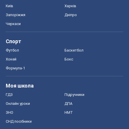
Київ
Харків
Запоріжжя
Дніпро
Черкаси
Спорт
Футбол
Баскетбол
Хокей
Бокс
Формула-1
Моя школа
ГДЗ
Підручники
Онлайн уроки
ДПА
ЗНО
НМТ
СНД посібники