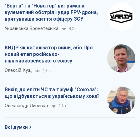
"Варта" та "Новатор" витримали
кулеметний обстріл і удар FPV-дрона,
врятувавши життя офіцеру ЗСУ
Українська Бронетехніка
4,2 т.
КНДР як каталізатор війни, або Про
новий етап російсько-
північнокорейського союзу
Олексій Кущ
4,3 т.
Вихід до еліти ЧС та тріумф "Сокола":
що відбувається в українському хокеї
Олександр Липенко
2,1 т.
Всі думки