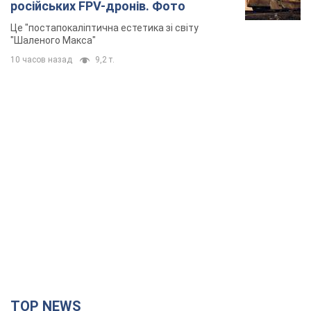
російських FPV-дронів. Фото
Це "постапокаліптична естетика зі світу
"Шаленого Макса"
10 часов назад
9,2 т.
TOP NEWS