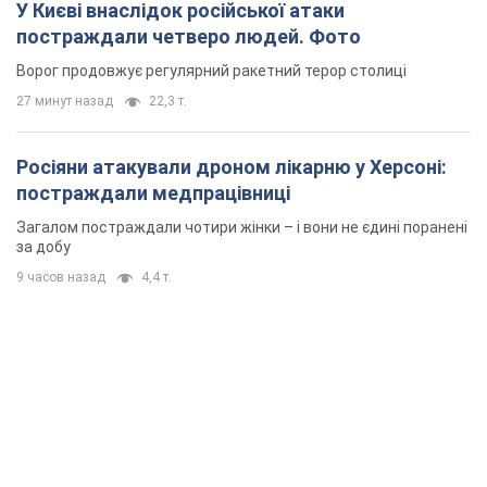
У Києві внаслідок російської атаки
постраждали четверо людей. Фото
Ворог продовжує регулярний ракетний терор столиці
27 минут назад
22,3 т.
Росіяни атакували дроном лікарню у Херсоні:
постраждали медпрацівниці
Загалом постраждали чотири жінки – і вони не єдині поранені
за добу
9 часов назад
4,4 т.