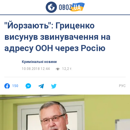
"Йорзають": Гриценко
висунув звинувачення на
адресу ООН через Росію
Кримінальні новини
10.08.2018 12:44
12,2 т.
150
РУС