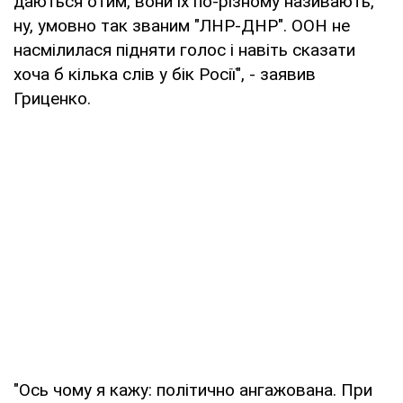
даються отим, вони їх по-різному називають,
ну, умовно так званим "ЛНР-ДНР". ООН не
насмілилася підняти голос і навіть сказати
хоча б кілька слів у бік Росії", - заявив
Гриценко.
"Ось чому я кажу: політично ангажована. При