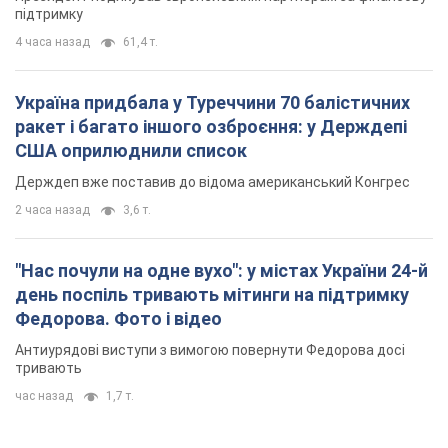
підтримку
4 часа назад
61,4 т.
Україна придбала у Туреччини 70 балістичних
ракет і багато іншого озброєння: у Держдепі
США оприлюднили список
Держдеп вже поставив до відома американський Конгрес
2 часа назад
3,6 т.
"Нас почули на одне вухо": у містах України 24-й
день поспіль тривають мітинги на підтримку
Федорова. Фото і відео
Антиурядові виступи з вимогою повернути Федорова досі
тривають
час назад
1,7 т.