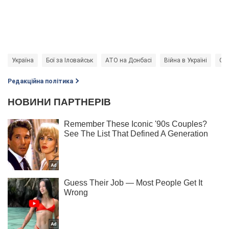
Україна
Бої за Іловайськ
АТО на Донбасі
Війна в Україні
ОО
Редакційна політика