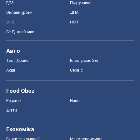
ГДЗ
Підручники
Онлайн уроки
ДПА
ЗНО
НМТ
СНД посібники
Авто
Тест Драйв
Електромобілі
Акції
Сервіс
Food Oboz
Рецепти
Напої
Дієти
Економіка
Ринки та компанії
Макроекономіка