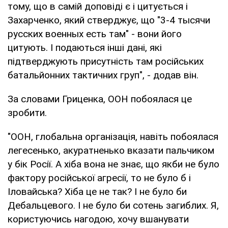
тому, що в самій доповіді є і цитується і
Захарченко, який стверджує, що "3-4 тысячи
русских военных есть там" - вони його
цитують. І подаються інші дані, які
підтверджують присутність там російських
батальйонних тактичних груп", - додав він.
За словами Гриценка, ООН побоялася це
зробити.
"ООН, глобальна організація, навіть побоялася
легесенько, акуратненько вказати пальчиком
у бік Росії. А хіба вона не знає, що якби не було
фактору російської агресії, то не було б і
Іловайська? Хіба це не так? І не було би
Дебальцевого. І не було би сотень загиблих. Я,
користуючись нагодою, хочу вшанувати