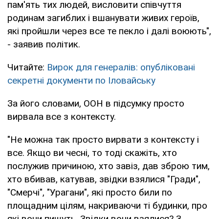
пам'ять тих людей, висловити співчуття
родинам загиблих і вшанувати живих героїв,
які пройшли через все те пекло і далі воюють",
- заявив політик.
Читайте:
Вирок для генералів: опубліковані
секретні документи по Іловайську
За його словами, ООН в підсумку просто
вирвала все з контексту.
"Не можна так просто вирвати з контексту і
все. Якщо ви чесні, то тоді скажіть, хто
послужив причиною, хто завіз, дав зброю тим,
хто вбивав, катував, звідки взялися "Гради",
"Смерчі", "Урагани", які просто били по
площадним цілям, накриваючи ті будинки, про
які вони пишуть. Звідки вони взялися? З