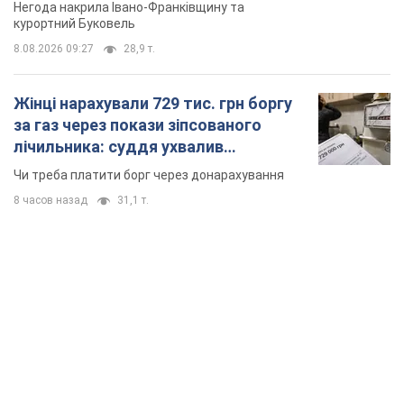
Відео
Негода накрила Івано-Франківщину та
курортний Буковель
8.08.2026 09:27
28,9 т.
Жінці нарахували 729 тис. грн боргу
за газ через покази зіпсованого
лічильника: суддя ухвалив
неочікуване рішення
Чи треба платити борг через донарахування
8 часов назад
31,1 т.