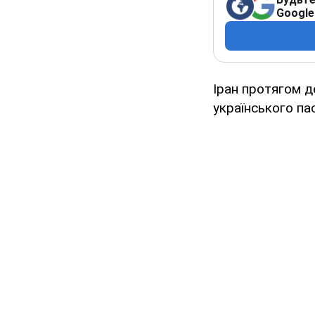
Google
Іран протягом д
українського па