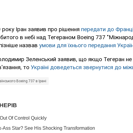
0 року Іран заявив про рішення
передати до Франції
збитого в небі над Тегераном Boeing 737 "Міжнарод
 пізніше назвав
умови для їхнього передання Україн
лодимир Зеленський заявив, що якщо Тегеран не 
в'язання, то
Україні доведеться звернутися до між
їнського Boeing 737 в Ірані