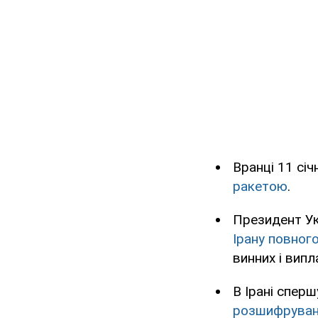
Вранці 11 січ
ракетою
.
Президент Ук
Ірану повног
винних і випл
В Ірані сперш
розшифруванн