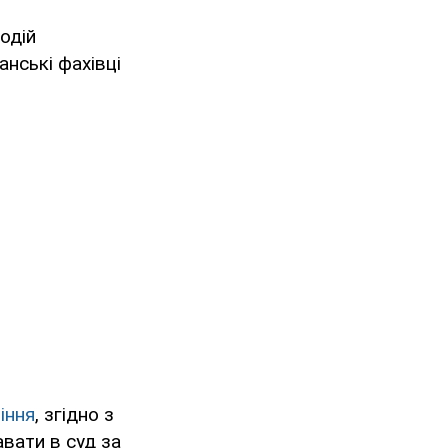
подій
анські фахівці
іння
, згідно з
авати в суд за