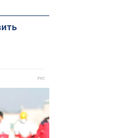
вить
РУС