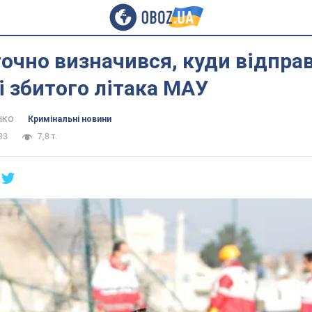
точно визначився, куди відпра
 збитого літака МАУ
нко
Кримінальні новини
33
7,8 т.