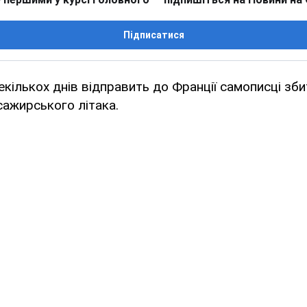
Підписатися
екількох днів відправить до Франції самописці збит
сажирського літака.