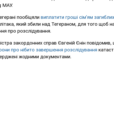
g МАУ.
Тегерані пообіцяли
виплатити гроші сім'ям загибли
 літака, який збили над Тегераном, для того щоб 
ння про розслідування.
ністра закордонних справ Євгеній Єнін повідомив,
орони про нібито завершення розслідування
катаст
ерджені жодними документами.