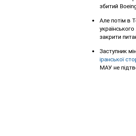
збитий Boein
Але потім в 
українського
закрити пита
Заступник мі
іранської ст
МАУ не підтв