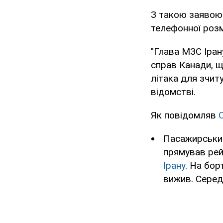
З такою заявою 
телефонної роз
"Глава МЗС Іран
справ Канади, щ
літака для зчиту
відомстві.
Як повідомляв
Пасажирський 
прямував рей
Ірану
. На бор
вижив. Серед