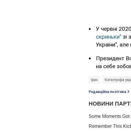
У червні 202
скриньки"
зі 
України", але
Президент Во
на себе зобо
Іран
Катастрофа укра
Редакційна політика