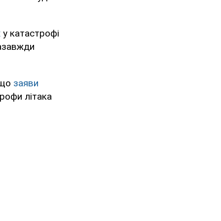
х
у катастрофі
назавжди
 що
заяви
рофи літака