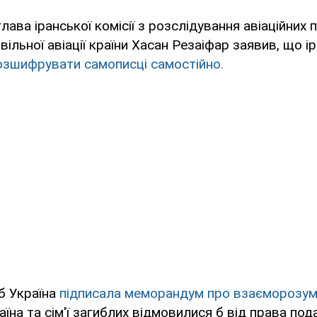
глава іранської комісії з розслідування авіаційних 
ивільної авіації країни Хасан Резаіфар заявив, що ір
зшифрувати самописці самостійно.
об Україна
підписала меморандум про взаєморозум
їна та сім'ї загиблих відмовилися б від права под