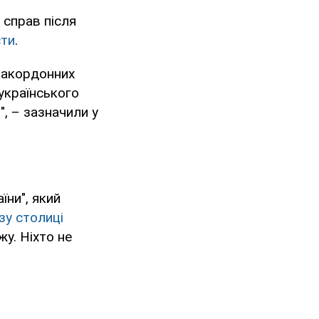
 справ після
ти
.
 закордонних
українського
", – зазначили у
їни", який
зу столиці
жу. Ніхто не