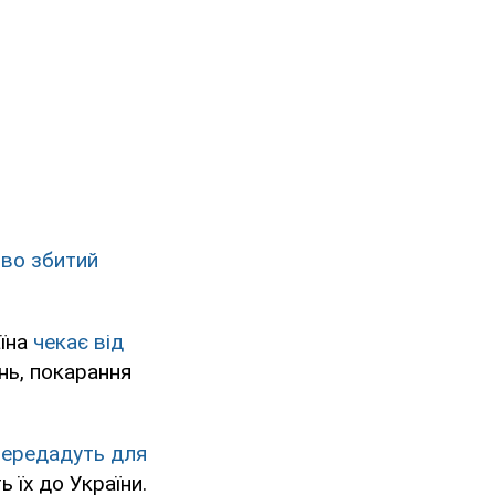
во збитий
аїна
чекає від
нь, покарання
передадуть для
 їх до України.