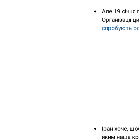
Але 19 січня 
Організації ц
спробують ро
Іран хоче, щ
яким наша кра