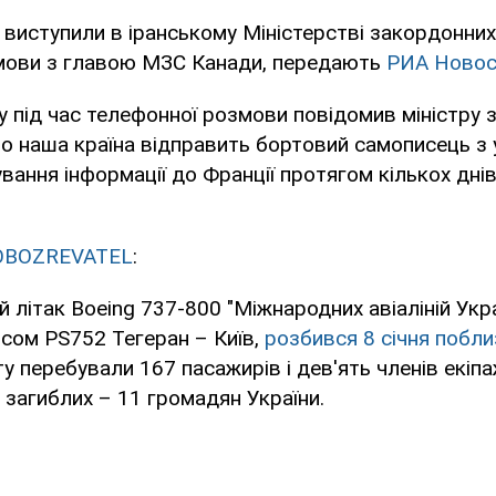
виступили в іранському Міністерстві закордонних
мови з главою МЗС Канади, передають
РИА Новос
у під час телефонної розмови повідомив міністру
о наша країна відправить бортовий самописець з 
вання інформації до Франції протягом кількох днів
OBOZREVATEL
:
літак Boeing 737-800 "Міжнародних авіаліній Укра
сом PS752 Тегеран – Київ,
розбився 8 січня побли
ту перебували 167 пасажирів і дев'ять членів екіпа
 загиблих – 11 громадян України.