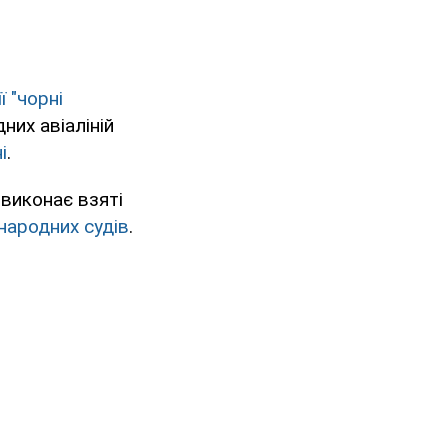
 "чорні
них авіаліній
і
.
виконає взяті
народних судів
.