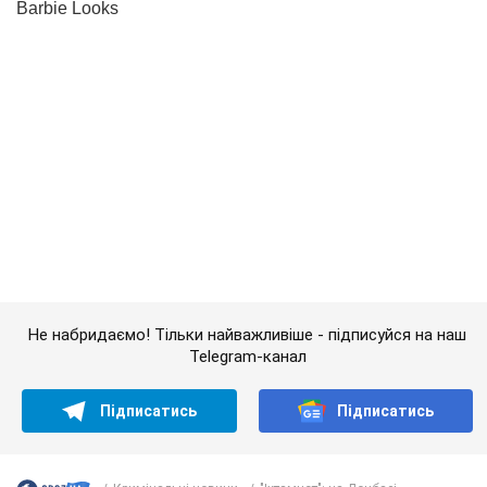
Не набридаємо! Тільки найважливіше - підписуйся на наш
Telegram-канал
Підписатись
Підписатись
Кримінальні новини
"Іхтамнєт": на Донбасі...
Важливе