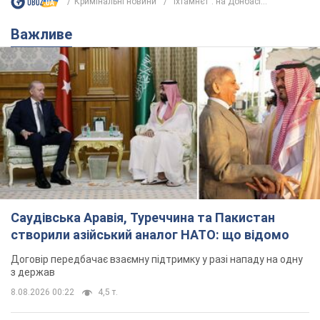
Саудівська Аравія, Туреччина та Пакистан
створили азійський аналог НАТО: що відомо
Договір передбачає взаємну підтримку у разі нападу на одну
з держав
8.08.2026 00:22
4,5 т.
На Прикарпатті після аномальної
спеки пройшла потужна злива:
дороги перетворились на річки.
Відео
Негода накрила Івано-Франківщину та
курортний Буковель
5 часов назад
8,2 т.
Хорватія принизила збірну Росії зі
спортивної гімнастики, офіційно не
допустивши до чемпіонату Європи