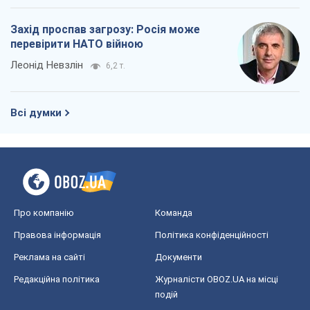
Про компанію
Команда
Правова інформація
Політика конфіденційності
Реклама на сайті
Документи
Редакційна політика
Журналісти OBOZ.UA на місці
подій
OBOZ.UA
Політика
Світ
Розслідування
Блоги
Суспільство
Регіони України
Київ
Харків
Запоріжжя
Дніпро