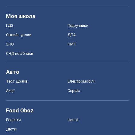
Тест Драйв
Електромобілі
Акції
Сервіс
Food Oboz
Рецепти
Напої
Дієти
Економіка
Ринки та компанії
Макроекономіка
MedOboz
Новини медицини
MAMACLUB
Шоу