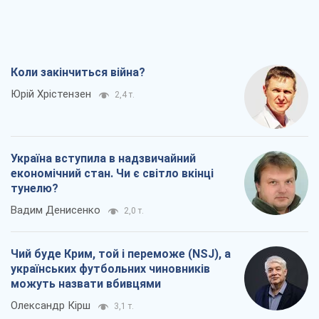
тунелю?
Вадим Денисенко
2,0 т.
Чий буде Крим, той і переможе (NSJ), а
українських футбольних чиновників
можуть назвати вбивцями
Олександр Кірш
3,1 т.
Захід проспав загрозу: Росія може
перевірити НАТО війною
Леонід Невзлін
6,2 т.
Всі думки