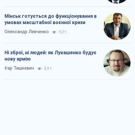
Коли закінчиться війна?
Юрій Хрістензен
2,4 т.
Україна вступила в надзвичайний
економічний стан. Чи є світло вкінці