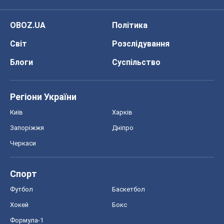
Черкаси
Спорт
Футбол
Баскетбол
Хокей
Бокс
Формула-1
Моя школа
ГДЗ
Підручники
Онлайн уроки
ДПА
ЗНО
НМТ
СНД посібники
Авто