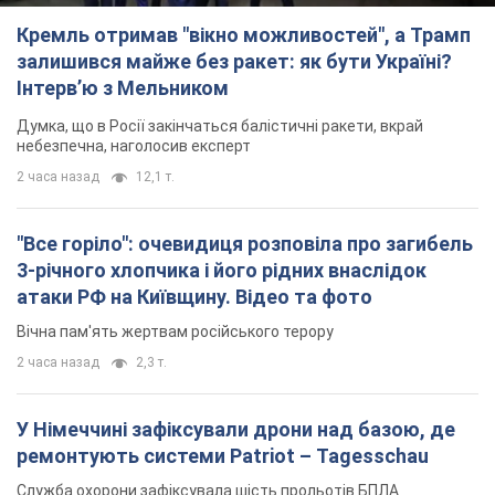
атаки РФ на Київщину. Відео та фото
Вічна пам'ять жертвам російського терору
2 часа назад
2,3 т.
У Німеччині зафіксували дрони над базою, де
ремонтують системи Patriot – Tagesschau
Служба охорони зафіксувала шість прольотів БПЛА
2 часа назад
1,7 т.