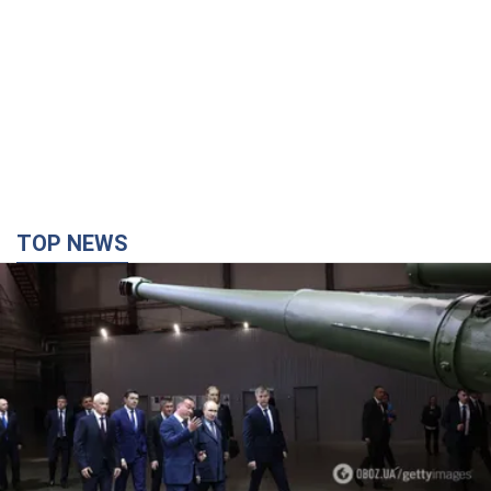
Кремль отримав "вікно можливостей", а Трамп
залишився майже без ракет: як бути Україні?
Інтерв’ю з Мельником
Думка, що в Росії закінчаться балістичні ракети, вкрай
небезпечна, наголосив експерт
2 часа назад
12,1 т.
"Все горіло": очевидиця розповіла про загибель
3-річного хлопчика і його рідних внаслідок