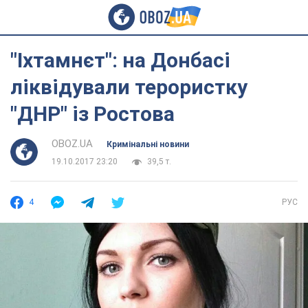
"Іхтамнєт": на Донбасі
ліквідували терористку
"ДНР" із Ростова
OBOZ.UA
Кримінальні новини
19.10.2017 23:20
39,5 т.
4
РУС