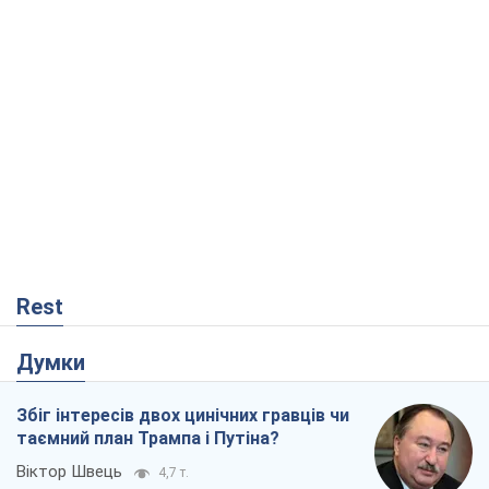
Rest
Думки
Збіг інтересів двох цинічних гравців чи
таємний план Трампа і Путіна?
Віктор Швець
4,7 т.
Мінськ готується до функціонування в
умовах масштабної воєнної кризи
Олександр Левченко
9,2 т.
Ні зброї, ні людей: як Лукашенко будує
нову армію
Ігар Тишкевич
2,9 т.