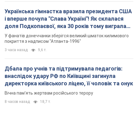
Українська гімнастка вразила президента США
і вперше почула "Слава Україні"! Як склалася
доля Подкопаєвої, яка 30 років тому виграла
"золото" Олімпіади
У фанатів донеччанки зберігся великий шматок килимового
покриття з надписом "Атланта-1996"
3 часа назад
9,6 т.
Дбала про учнів та підтримувала педагогів:
внаслідок удару РФ по Київщині загинула
директорка київського ліцею, її чоловік та онук
Вічна пам'ять жертвам російського терору
8 часов назад
18,7 т.