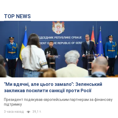
TOP NEWS
"Ми вдячні, але цього замало": Зеленський
закликав посилити санкції проти Росії
Президент подякував європейським партнерам за фінансову
підтримку
3 часа назад
39,1 т.