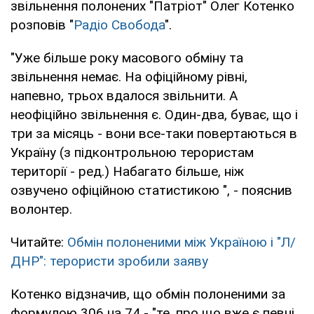
звільнення полонених "Патріот" Олег Котенко
розповів "
Радіо Свобода
".
"Уже більше року масового обміну та
звільнення немає. На офіційному рівні,
напевно, трьох вдалося звільнити. А
неофіційно звільнення є. Один-два, буває, що і
три за місяць - вони все-таки повертаються в
Україну (з підконтрольною терористам
території - ред.) Набагато більше, ніж
озвучено офіційною статистикою ", - пояснив
волонтер.
Читайте:
Обмін полоненими між Україною і "Л/
ДНР": терористи зробили заяву
Котенко відзначив, що обмін полоненими за
формулою 306 на 74 - "те, про що вже є певні