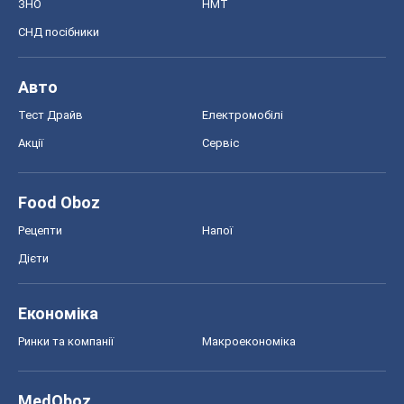
ЗНО
НМТ
СНД посібники
Авто
Тест Драйв
Електромобілі
Акції
Сервіс
Food Oboz
Рецепти
Напої
Дієти
Економіка
Ринки та компанії
Макроекономіка
MedOboz