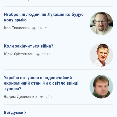
Ні зброї, ні людей: як Лукашенко будує
нову армію
Ігар Тишкевич
16,3 т.
Коли закінчиться війна?
Юрій Хрістензен
12,1 т.
Україна вступила в надзвичайний
економічний стан. Чи є світло вкінці
тунелю?
Вадим Денисенко
9,7 т.
Всі думки