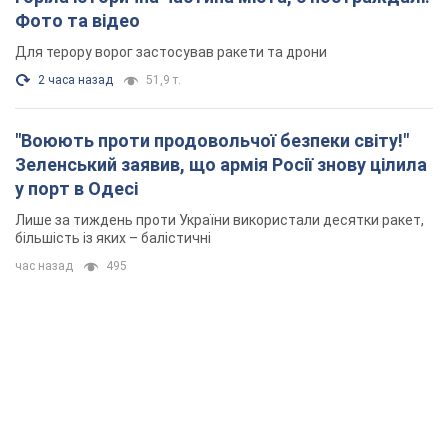
Фото та відео
Для терору ворог застосував ракети та дрони
2 часа назад
51,9 т.
"Воюють проти продовольчої безпеки світу!"
Зеленський заявив, що армія Росії знову цілила
у порт в Одесі
Лише за тиждень проти України використали десятки ракет,
більшість із яких – балістичні
час назад
495