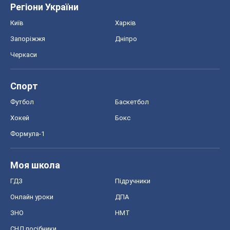
Регіони України
Київ
Харків
Запоріжжя
Дніпро
Черкаси
Спорт
Футбол
Баскетбол
Хокей
Бокс
Формула-1
Моя школа
ГДЗ
Підручники
Онлайн уроки
ДПА
ЗНО
НМТ
СНД посібники