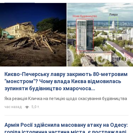
Києво-Печерську лавру закриють 80-метровим
"монстром"? Чому влада Києва відмовилась
зупиняти будівництво хмарочоса
"московського вірянина"
Яка реакція Кличка на петицію щодо скасування будівництва
час назад
5,0 т.
Армія Росії здійснила масовану атаку на Одесу:
горіла історична частина міста, є постраждалі.