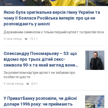
Якою була оригінальна версія гімну України та
чому її боялася Російська імперія: про це не
розповідають у школі
Державним символом є тільки перший куплет та приспів пісні
4 часа назад
15,1 т.
Олександру Пономарьову – 53: що
відомо про трьох дітей секс-
символа 90-х та який вигляд вони
мають
За розвитком кар'єри артист не забував про
особисте щастя
9 часов назад
8,4 т.
У ПриватБанку розповіли, чи дійсні
долари 1996 року: чи приймають