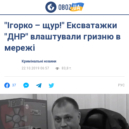
"Ігорко – щур!" Ексватажки
"ДНР" влаштували гризню в
мережі
Кримінальні новини
22.10.2019 06:57
83,8 т.
37
РУС