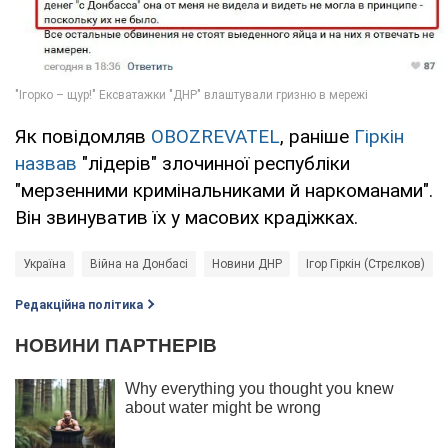
Як повідомляв
OBOZREVATEL
, раніше
Гіркін
назвав
"лідерів" злочинної республіки
"мерзенними кримінальниками й наркоманами".
Він звинуватив їх у масових крадіжках.
Україна
Війна на Донбасі
Новини ДНР
Ігор Гіркін (Стрєлков)
Редакційна політика